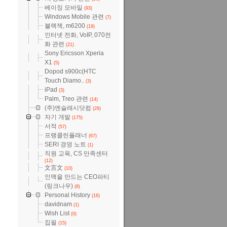
베이징 모바일
(93)
Windows Mobile 관련
(7)
블랙잭, m6200
(19)
인터넷 전화, VoIP, 070전
화 관련
(21)
Sony Ericsson Xperia
X1
(5)
Dopod s900c(HTC
Touch Diamo..
(3)
iPad
(3)
Palm, Treo 관련
(14)
(주)엔슬래시닷컴
(29)
자기 개발
(175)
서적
(57)
프랭클린플래너
(67)
SERI 경영 노트
(1)
직원 교육, CS 만족센터
(12)
文言文
(10)
인맥을 만드는 CEO파티
(링크나우)
(8)
Personal History
(16)
davidnam
(1)
Wish List
(0)
집필
(15)