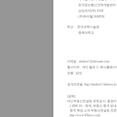
한국정보통신인력개발센터 무
삼성전자(주) SSM
(주)하이텔 HiMEM
학교 :
한국과학기술원
충북대학교
이메일 :
ideabox7@alexnam.com
웹사이트 :
개인 블로그
,
회사홈페이
성별 :
남성
공개프로필
http://ideabox7.linknow.kr
[경력]
대신부동산컨설팅 유한공사, 총경리
( 2006.10 ~ 현재, 부동산 중개 임대
중국 북경 소개 부동산컨설팅 전문
http://www.95hows.com