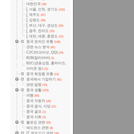
대한민국
(29)
⎣ 서울, 인천, 경기도
(142)
⎣ 제주도
(97)
⎣ 강원도
(48)
⎣ 부산, 대구, 경상도
(93)
⎣ 광주, 전라도
(25)
⎣ 대전, 세종, 충청도
(10)
중국 온라인 유통
(148)
관련 뉴스 분석
(81)
C2C(타오바오, QQ)
(24)
B2B(알리바바)
(1)
B2C(경동상청, 홍하이즈,
아마존 등)
(11)
중국 화장품 유통
(13)
중국에서 기업하기
(81)
관련 법령
(25)
중국 생활
(233)
여행
(95)
중국 자동차
(28)
중국 음식, 식당
(21)
중국 골프
(1)
중국 사회
(5)
블로깅 관련
(55)
애드센스 관련
(8)
IT, 정보기기 관련
(26)