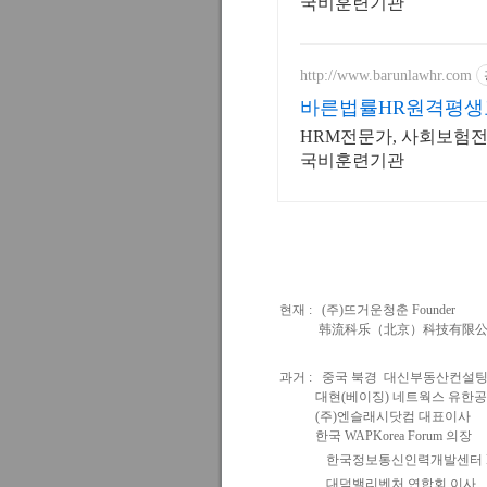
국비훈련기관
http://www.barunlawhr.com
바른법률HR원격평생
HRM전문가, 사회보험전
국비훈련기관
현재 :
(주)뜨거운청춘 Founder
韩流科乐（北京）科技有限公司
과거 :
중국 북경 대신부동산컨설팅
대현(베이징) 네트웍스 유한공
(주)엔슬래시닷컴 대표이사
한국 WAPKorea Forum 의장
한국정보통신인력개발센터 M-
대덕밸리벤처 연합회 이사