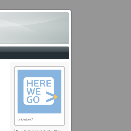
by
ideabox7