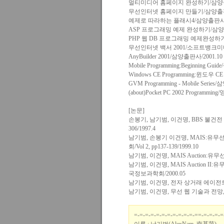
멀티미디어 홈페이지 완성하기/삼양출판
무선인터넷 홈페이지 만들기/삼양출판사
예제로 따라하는 플래시4/삼양출판사/2
ASP 프로그래밍 예제 완성하기/삼양출
PHP 웹 DB 프로그래밍 예제완성하기/
무선인터넷 백서 2001/소프트뱅크미디어
AnyBuilder 2001/삼양출판사/2001.10
Mobile Programming:Beginning Gu
Windows CE Programming:윈도우
GVM Programming - Mobile Serie
(about)Pocket PC 2002 Programmin
[논문]
손봉기, 남기범, 이건명, BBS 불건
306/1997.4
남기범, 손봉기 이건명, MAIS:유
회/Vol 2, pp137-139/1999.10
남기범, 이건명, MAIS Auction
남기범, 이건명, MAIS Auction
국정보과학회/2000.05
남기범, 이건명, 전자 상거래 에이전트, 한
남기범, 이건명, 무선 웹 기술과 전망, 한국
=-=-=-=-=-=-=-=-=-=-=-==-=-=-=-=