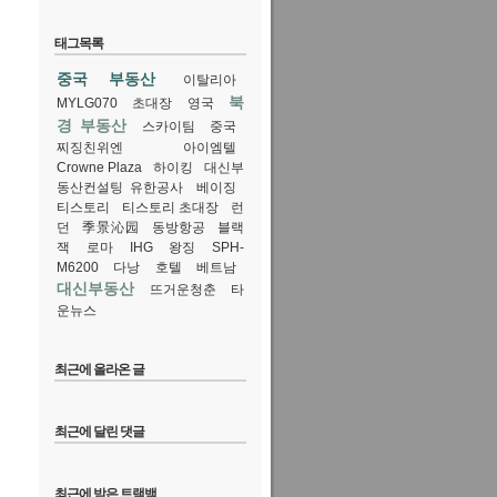
태그목록
중국 부동산
이탈리아
북
MYLG070
초대장
영국
경 부동산
스카이팀
중국
찌징친위엔
아이엠텔
Crowne Plaza
하이킹
대신부
동산컨설팅 유한공사
베이징
티스토리
티스토리 초대장
런
던
季景沁园
동방항공
블랙
잭
로마
IHG
왕징
SPH-
M6200
다낭
호텔
베트남
대신부동산
뜨거운청춘
타
운뉴스
최근에 올라온 글
최근에 달린 댓글
최근에 받은 트랙백