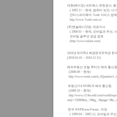
대현(베이징) 네트웍스 유한공사, 
( 2005.11 ~ 현재, 컴퓨터 보안, 사
안티스파이웨어 7code 서비스 업체
http://www.7code.com.cn
(주)엔슬래시닷컴, 대표이사
( 2000.01 ~ 현재, 모바일과 무선, 
모바일 솔루션 공급 업체
(http://www.nslash.com)
2010년 KOTRA 북경한국무역관
(2010.01.01 ~ 2010.12.31)
해외부동산 포털 루티즈 해외 통신
(2008.09 ~ 현재)
http://www.rootiz.com/n_02partner/
부동산114 WORLD 해외 통신원
(2008.10 ~ 현재)
http://www.r114world.com/world/report
only=15000&m_=8&g_=&page=3&r_con
한국 WAPKorea Forum , 의장
( 1999.04 ~ 2005.12, 모바일과