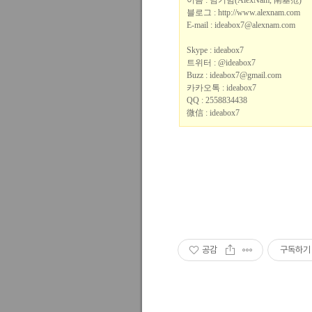
이름
:
남기범
(AlexNam,
南基范
)
블로그
: http://www.alexnam.com
E-mail : ideabox7@alexnam.com
Skype : ideabox7
트위터 : @ideabox7
Buzz : ideabox7@gmail.com
카카오톡 : ideabox7
QQ : 2558834438
微信 : ideabox7
공감
구독하기