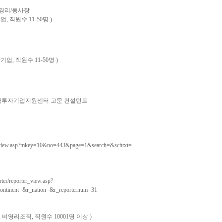
총경리/동사장
기업, 직원수 11-50명 )
사기업, 직원수 11-50명 )
 한국투자기업지원센터 고문 컨설턴트
원
s_view.asp?mkey=10&no=443&page=1&search=&schtxt=
er/reporter_view.asp?
tinent=&r_nation=&r_reporternum=31
 무선, 비영리조직, 직원수 10001명 이상 )