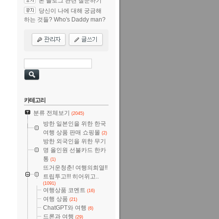
본 블로그 관련 질문하기
당신이 나에 대해 궁금해
하는 것들? Who's Daddy man?
카테고리
분류 전체보기
(2045)
방한 일본인을 위한 한국
여행 상품 판매 쇼핑몰
(2)
방한 외국인을 위한 무기
명 올인원 선불카드 한카
통
(1)
뜨거운청춘! 여행의희열!!
트립투고!!! 히어위고..
(1091)
여행상품 코멘트
(16)
여행 상품
(21)
ChatGPT와 여행
(6)
드론과 여행
(29)