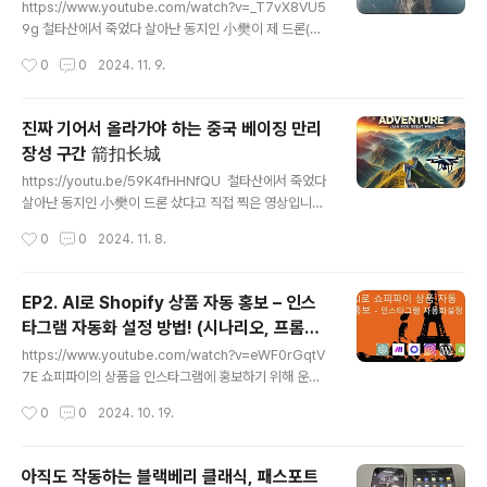
역 河北省‌ 保定市 蚕姑坨
m/5622🚀 Make.com 가입 바로가기 : https://www.
https://www.youtube.com/watch?v=_T7vX8VU5
make.com/en/register?pc=ideabox7🚀 Shopify.
9g 철타산에서 죽었다 살아난 동지인 小樊이 제 드론(Mi
com 가입 바로가기 : https://shopify.pxf.io/c/3237
ni 3 Pro)를 보고 드론 산다고 하길래, 아바타2를 사라
작성시간
0
0
2024. 11. 9.
2..
고 했더니 Air3S를 구매해서 직접 찍은 영상입니다.태항
산을 중국의 그랜드캐니언이라고 하는데 蚕姑坨은 태항
산맥의 북쪽 시작지역입니다.蚕姑坨는 한나라때 한 여승
진짜 기어서 올라가야 하는 중국 베이징 만리
이 수련을 하면서 지역 주민들에게 누에를 길러 실을 감
장성 구간 箭扣长城
아 생활하는 방식을 알려 주었다 하여, 누에 고모(蚕姑)라
글 내용
고 불렸다고 합니다. 후에 누에 고모는 하늘에 올라 신선
https://youtu.be/59K4fHHNfQU 철타산에서 죽었다
이 되었고, 사람들은 그녀를 기리기 위해 이곳에 절을 지
살아난 동지인 小樊이 드론 샀다고 직접 찍은 영상입니다.
어 봉양을 하였는데, 여기에서 잠고타(蚕姑坨)라는 이름
중국어로 箭扣는 화살의 끝부분(즉 화살줄에 화살 끼우는
작성시간
0
0
2024. 11. 8.
이 유래되었다고 합니다.영상 후반부에 나오는 남천문(南
부분)을 말합니다. 즉 화살끝에 오목하게 끼워서 고정시켜
天门)은 잠고타(蚕姑坨)의 백미라..
주는 역할을 말합니다. 아마도 이 일대의 지형이 화살의 오
늬? 처럼 움푹 들어가서 그렇게 명명하지 않았나 싶기도 합
EP2. AI로 Shopify 상품 자동 홍보 – 인스
니다.
타그램 자동화 설정 방법! (시나리오, 프롬프
글 내용
트 등 모든 소스 100% 공개)
https://www.youtube.com/watch?v=eWF0rGqtV
7E 쇼피파이의 상품을 인스타그램에 홍보하기 위해 운영,
시간과 노력 때문에 어려우셨나요? 😅 이제 AI로 인스타그
작성시간
0
0
2024. 10. 19.
램을 자동화하고 효율적으로 관리해 보세요! 이번 영상에
서는 팔로워를 늘리고, 수익화 기회를 극대화할 수 있는 AI
기반 자동화 시스템을 소개합니다. 한 번의 설정으로 완전
아직도 작동하는 블랙베리 클래식, 패스포트
자동화 뿐만 아니라 이전 영상에서 다루었던 워드프레스