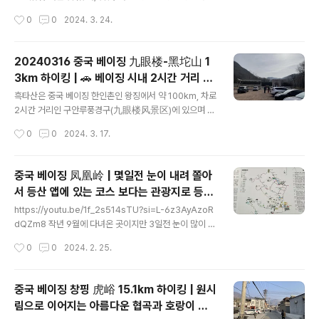
渡山)~후하(后河)~용경협(龙庆峡)이 연결 되어있고, 남
산인들이 설 명절이 있는 정월(正月)에 많이 오르는 산입
작성시간
0
0
2024. 3. 24.
쪽으로는 송산삼림려유구(松山森林旅游区)가 있습니다.
니다. 관재산은 베이징시 방산구에서 서쪽으로 30㎞ 떨
이국적인 마을의 풍경과 고산의 ..
어진 라이리수이촌(涞沥水村)에 위치합니다. 주변에 아름
다운 산세와 깊고 높은 암벽이 일품이어서 일명 북경의 장
20240316 중국 베이징 九眼楼-黑坨山 1
가계라고도 불립니다. 관재산의 해발은 1067m로 우람하
3km 하이킹 | 🚗 베이징 시내 2시간 거리 |
고 장중한 산세를 자랑하고 있으며 정상에서 바라보는 전
글 내용
箭扣 장성과 慕田峪 장성을 한눈에 내려다
망은 아름답고 멋있습니다. ■ 등산코스 등산거리 : 10km
흑타산은 중국 베이징 한인촌인 왕징에서 약 100km, 차로
볼 수 있는 코스 | 📸 당일치기 여행 | 드론
해발고도 : 987m 등산고도 : 731m (최소해발 : 256m)
2시간 거리인 구안루풍경구(九眼楼风景区)에 있으며 해
난 이 도 : 중고 들 머 리 : 涞沥水绿 色农家院 정말 힘든
발1531m로 북경에서 14번째로 높은 산입니다. 흑타산 정
작성시간
0
0
2024. 3. 17.
코스입니다. 처음부터 계속 약 700m까지 오르기만 합니
상에서 인근의 지엔커우(箭扣) 장성과 무텐위(慕田峪)장
다. 물론..
성을 한눈에 내려다 볼 수 있으며, 날씨가 좋으면 멀리 베이
징시내까지도 볼 수 있는 곳이기도 합니다. 들머리에서 흑
중국 베이징 凤凰岭 | 몇일전 눈이 내려 쫄아
타산 정상까지 약4.5km, 등반고도 700m의 오르막 난이
서 등산 앱에 있는 코스 보다는 관광지로 등산
도는 좀 있지만 흙길이 많아 등산하기 좋은 코스 중 하나입
글 내용
10km 하이킹 | 드론 영상
니다. 흑타산에서 구안루로 어어지는 구간은 무너져 있는
https://youtu.be/1f_2s514sTU?si=L-6z3AyAzoR
장성을 볼 수 있습니다. 구안루풍경구 입장료는 40위안(개
dQZm8 작년 9월에 다녀온 곳이지만 3일전 눈이 많이 내
인 부담) 이며, 북경명승지연표(北京风景名胜年票) 사
려 등산로가 위험할 것 같아, 등산 APP에 있는 등산 코스
작성시간
0
0
2024. 2. 25.
용가능 합니다. ■ 등산 안내 등산거리 : 약13km 해발고도
보다는 국립공원을 가야 겠다고 해서 다녀왔습니다. 202
: 1530m 등반고도 : 8..
3.09.23 - [뜨거운청춘! 여행의희열!! 트립투고!!! 히어위
고!!!!/드론과 여행] - 중국 베이징 凤凰岭 with 드론 한인
중국 베이징 창핑 虎峪 15.1km 하이킹 | 원시
촌인 왕징 지역에서 차로 약 1시간 정도 거리의 가까운 곳
림으로 이어지는 아름다운 협곡과 호랑이 가
입니다. 국가 4A 관광지로 눈이 왔음에도 정비가 잘 되어
글 내용