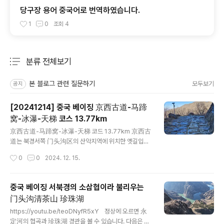
당구장 용어 중국어로 번역하였습니다.
1
0
조회
4
분류 전체보기
주요 글 목록
본 블로그 관련 질문하기
모두보기
공지
[20241214] 중국 베이징 京西古道-马蹄
窝-冰瀑-天梯 코스 13.77km
글 내용
京西古道-马蹄窝-冰瀑-天梯 코드 13.77km 京西古
道는 북경서쪽 门头沟区의 산악지역에 위치한 옛길입니
다. 약 1000년이전부터 북경에서 내몽고,산서성 등을 잇
작성시간
0
0
2024. 12. 15.
는 상업도로로서 말발굽자국등 오랜 세월의 흔적만큼 오랜
유산을 간직한곳입니다. 주변에 봉우리가 많은 구룡산(九
龙山)과 구불거리는 용정하(永定河)와 인접해있습니다.
중국 베이징 서북경의 소삼협이라 불리우는
고도(옛날 길)를 천천히 걷다 보면 상인과 행인들로 가득
门头沟清茶山 珍珠湖
하며 번성했던 옛 고도의 모습과 목청 높여 장사를 하던 상
글 내용
인들의 모습을 상상하며 산행하는 운치있는 산행 코스입니
https://youtu.be/teoDNyfR5xY 정상에 오르면 永
다. https://youtu.be/TBqZ6r0Jw_0?si=7MjNOHX
定河의 협곡과 珍珠湖 경관을 볼 수 있습니다. 다음은 20