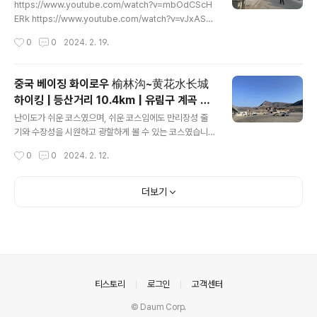
죽무늬처럼 보이는 암석 계곡 등 볼거리가 많
있어 전혀 위험하지 않았습니다. 관광지가 트래킹 코스나
https://www.youtube.com/watch?v=mbOdCScH
습니다. | 드론영상
각종 안전시설이 잘 되어 있습니다. 가족단위로 많이 오는
ERk https://www.youtube.com/watch?v=vJxASz
곳이니 초보자도 즐길 수 있는 코스입니다. 거리 : 11km 등
eLM_I 호욕(虎峪)은 베이징내 한인촌인 왕징에서 차로
작성시간
0
0
2024. 2. 19.
산고도 667m 소요시간 : 5시간 ▶..
약 50km, 1시간 거리인 북경시 창평구(北京市昌平区)
에 위치해 있으며, 서쪽에는 八达岭 장성이 있고, 동쪽으
로는 沟崖와 十三陵이 있는 자연풍경구입니다. 원시림으
중국 베이징 화이로우 榆林沟~黄花水长城
로 이어지는 아름다운 협곡과 호랑이 가죽무늬처럼 보이는
하이킹 | 등산거리 10.4km | 유림구 계곡 위
암석 계곡 등 볼거리가 많습니다. 중간 중간 계곡에 인공으
글 내용
에서 수장성(水长城) 만리장성을 한눈에 내
로 눈폭포 등을 구성해 놓았으며, 빙판에서 타는 썰매나 범
난이도가 쉬운 코스였으며, 쉬운 코스임에도 만리장성 줄
려다 볼 수 있는 코스
버카, ATV등을 구성해 놓아서, 가족 단위의 여행객들이 있
기와 수장성을 시원하고 광할하게 볼 수 있는 코스였습니
었습니다. 등산거리 : 15.1km 해발고도 : 895m 등산고도
다. 유림구 계곡 위에서 수장성(水长城)을 한눈에 내려다
작성시간
0
0
2024. 2. 12.
: 752m ▶ Relive 코스 및 링크 http..
볼 수 있는 코스입니다. 1404년 명조시기에 창건된 수장
성은 그 옛날, 적으로부터 북경의 외곽마을를 지키던 북대
문(北大門)이자 명나라 황제들의 묘인 십삼릉(十三陵)를
더보기
지키는 수문장역할을 하였다고 합니다. 원래 수장성은 물
에 잠기지 않았었으나 1974년 보수중에 부구하(怀九河)
상류에서 물줄기가 넘쳐 내려오면서 수위상승으로 인해 자
연스럽게 호반이 형성되었고, 오랜 역사의 수장성도 물속
에 잠기며 세군데 장성으로 나뉘어 보여지게 된것입니다.
수장성의 모양은 북대하 산해관(北戴河 山海關)의 노룡
의안내
티스토리
로그인
고객센터
두(老龍頭)와 흡사하며 수장성 구간중 물위로 솟은 듯한 ..
© Daum Corp.