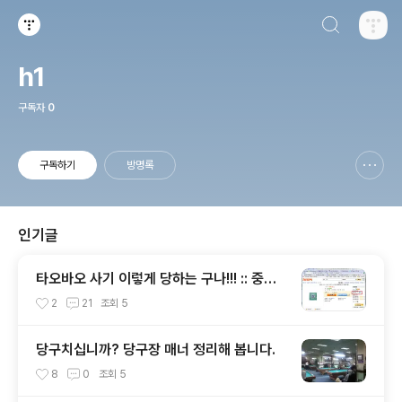
검색하기
티스토리
h1
구독자
0
구독하기
방명록
신고하기 레이어
열기
인기글
타오바오 사기 이렇게 당하는 구나!!! :: 중국
사이버수사대 사건 접수 방법 안내 포함
2
21
조회
5
당구치십니까? 당구장 매너 정리해 봅니다.
8
0
조회
5