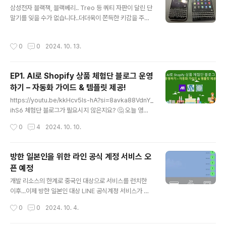
글 내용
삼성전자 블랙잭, 블랙베리.. Treo 등 쿼티 자판이 달린 단
블로그 자동포스팅까지 동시에 진행할 수 있습니다. 🚀 템
말기를 잊을 수가 없습니다..더더욱이 쫀득한 키감을 주는
플릿 & 프롬프트 받기 : https://alexnam.com/5618
블랙베리 키보드는 정말이지...지금도 타오바오나 바이두
🚀 Make.com 가입 바로가기 : https://www.make.co
뒤져서 기존 블랙베리 모델을 누군가 개조해서 안드로이드
m/en/register?pc=ideabox7🚀 Shopify.com 가
작성시간
0
0
2024. 10. 13.
단말로 사용하고 있을것 같아 잊을만 하면 검색해 보곤합
입 바로가기 : http..
니다..오늘 중요한 서류를 찾기 위해 정리된 박스들을 뒤지
다 보니 블랙베리가 나왔네요..충전하고 전원을 넣으니 잘
EP1. AI로 Shopify 상품 체험단 블로그 운영
켜지고 잘 작동합니다..안타깝게 Blackberry World는
하기 – 자동화 가이드 & 템플릿 제공!
접속이 되지 않았고, 과거 설치해 놓았던 Wechat도 작동
글 내용
을 하지 않네요....지금이라도 wechat만 되게 누군가 개조
https://youtu.be/kkHcv5Is-hA?si=8avka88VdnY_
나 업그레이드 해 준다면 당장이라도 사용하겠습니다.이
ihS6 체험단 블로그가 필요시지 않은지요? 🤔 오늘 영상
이후에 나온 키원, 키투 모두 사용했었지만, 저는 클래식이
에서는 AI와 자동화 툴을 이용해 Shopify에 등록된 상품
작성시간
0
4
2024. 10. 10.
가장 좋습니다...
을 분석하고 해당 상품을 체험한 사용기 블로그를 완전히
자동화하는 방법을 알려드립니다. Shopify 상품에 대한
정보성 콘텐츠부터 수익형 블로그까지, 클릭 한 번 없이 최
방한 일본인을 위한 라인 공식 계정 서비스 오
신 포스트가 자동 업로드되는 시스템을 구축해보세요!🚀
픈 예정
템플릿 & 프롬프트 받기 : https://alexnam.com/5617
글 내용
🚀 Make.com 가입 바로가기 : https://www.make.co
개발 리소스의 한계로 중국인 대상으로 서비스를 런치한
m/en/register?pc=ideabox7🚀 Shopify.com 가입
이후...이제 방한 일본인 대상 LINE 공식계정 서비스가 오
바로가기 : https://shopify.pxf.io/c/3237..
픈 준비중에 있습니다..방한 일본인은 LINE 공식 계정에서
작성시간
0
0
2024. 10. 4.
한카통 카드 구매 부터 카드 활성화, 카드 충전, 사용 내역
확인, 잔액 환불 등의 서비스를 받을 수 있습니다..중국 국