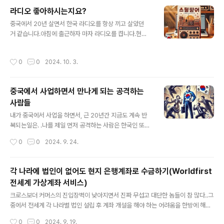
경절 연휴가 끝나고 나면 정식 오픈 되지 않을까 예상합니
라디오 좋아하시는지요?
다.
글 내용
중국에서 20년 살면서 한국 라디오를 항상 끼고 살았던
거 같습니다.아침에 출근하자 마자 라디오를 켭니다.현
재 듣고 있는 프로그램 정리해 봅니다.SBS 파워FM 김영
철의 파워FMMBC FM4U 오늘 아침 정지영입니다 /* "아
작성시간
0
0
2024. 10. 3.
름다운 이 아침 김창완입니다" 들었었는데, 봉태규로 바뀌
고 갈데 없어서 정지영 듣지만 요즈음은 계속 김소연이하
고 있음 ㅠㅠ */ MBC 표준 FM 안녕하세요 이문세입니다
중국에서 사업하면서 만나게 되는 공격하는
SBS 러브FM 박세미의 수다가 체질 /* 이 시간대가 가
사람들
장 애매함 */SBS 파워FM 두시탈출 컬투쇼SBS 러브F
글 내용
M 뜨거우면 지상렬SBS 러브FM 6시 저녁바람 김창완입
내가 중국에서 사업을 하면서, 근 20년간 지금도 계속 반
니다 /* 배철수 음악캠프 시간인데, 김창완 아저씨가 이 시
복되는일은. .나를 제일 먼저 공격하는 사람은 한국인 또는
간대로 와서 ㅠㅠ */SBS 러브FM 그대의 밤, 정엽입니다.
한국기업이다. 두번째로 공격하는 사람은 중국인 또는 중
작성시간
0
0
2024. 9. 24.
SBS 러브FM 최백호의 낭만시..
국기업이다. . 1. 나를 제일 먼저 공격하는 한국인 또는 한
국기업 내가 아직 잘되지 않았을 때, 막~~ 잘되려고 할때
공격이 들어온데 자기들 경쟁 업체라고 생각하거나 시기
각 나라에 법인이 없어도 현지 은행계좌로 수금하기(Worldfirst
질투하는 놈들이다. 아주 추잡한 생각을 가진놈들이다. -
전세계 가상계좌 서비스)
확실하게 얘기해 줄 수있는 거는 중국 시장에서 절대 일개
글 내용
개인이나 법인이 전체를 다 먹을 수 없고, 아주 작게 저~~
크로스보더 커머스의 진입장벽이 낮아지면서 진짜 무섭고 대단한 놈들이 참 많다..그
기 찌그러져서 꽃을 피우기 위해 노력하고 있는데, 마치 자
중에서 전세계 각 나라별 법인 설립 후 계좌 개설을 해야 하는 어려움을 한방에 해결
신의 경쟁상대라고 생각하고 공격하는 한국인들은 그 놈도
해 주는 업체들이 많다.그 중에서 Worldfirst!!한국 법인 계좌로 전세계 왠 만한 나라
작성시간
0
0
2024. 9. 19.