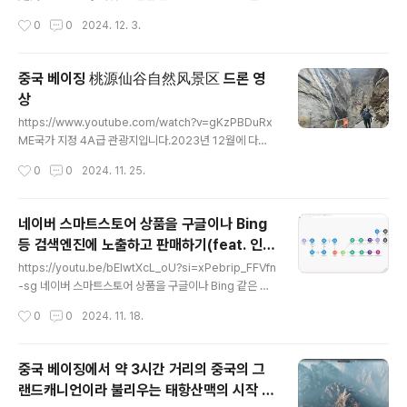
diZEwVQtf
23년 12월 30일날 다녀온 영상입니다.https://www.yo
작성시간
0
0
2024. 12. 3.
utube.com/watch?v=n2ma4wpxVA4 이 영상은 등
산 동지인 小樊의 Air3로 촬영되었습니다.
중국 베이징 桃源仙谷自然风景区 드론 영
상
글 내용
https://www.youtube.com/watch?v=gKzPBDuRx
ME국가 지정 4A급 관광지입니다.2023년 12월에 다녀
오고, 너무 좋아서, 근 1년만에 다시 다녀왔습니다.역시 너
작성시간
0
0
2024. 11. 25.
~~무 좋은 곳인데, 날씨가 쨍하지 않은게 너무 아쉽습니
다.정상에 오르면 베이징의 수원지인 미윈 저수지가 한눈
에 쫙 들어옵니다.하롱베이를 가보지는 않았지만, 아마 이
네이버 스마트스토어 상품을 구글이나 Bing
런 모습일거라 상상해 봅니다.날 좋을 때 또 가봐야 겠습니
등 검색엔진에 노출하고 판매하기(feat. 인공
다.Ps, 영상은 등산 동지인 小樊의 Air3로 촬영되었습니
글 내용
지능이 자동으로 작성해준 블로그 및 인스타
다.
https://youtu.be/bElwtXcL_oU?si=xPebrip_FFVfn
그램 체험기를 이용해서)
-sg 네이버 스마트스토어 상품을 구글이나 Bing 같은 네
이버외의 다른 검색엔진에 노출하고 싶으신가요? 😅 블로
작성시간
0
0
2024. 11. 18.
그와 인스타그램에 자고 있어도 AI가 자동으로 홍보해 드
립니다! 한 번의 설정으로 네이버 스마트스토어의 상품
을 ChatGPT가 사용기나 체험단 후기 형태로 블로그와 인
중국 베이징에서 약 3시간 거리의 중국의 그
스타그램에 자동포스팅까지 동시에 진행할 수 있습니다.
랜드캐니언이라 불리우는 태항산맥의 시작 지
🚀 템플릿 & 프롬프트 받는 방법 : https://alexnam.co
글 내용