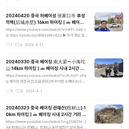
마찬가지고 중국시장을 모른다고 답변할 수 있습니다. - 결
통화로 현지 가상계좌를 서비스한다.즉, 일본에 법인이 없어도 일본 현지 은행의 가
론은 병신들이라는 거죠,..
상계좌를 만들 수 있고, 가상계좌로 입금된 금액을 한국 법인 통장으로 받을 수 있다.
stripe가 한국 법인 개설이 안되서 호주 계정으로 만들고 그걸 페이오니아 꼼수를
20240420 중국 허베이성 张家口市 후성
부려서 다시 한국으로 가져와야 하는 수고가 한방에 해결이 되었고, shopify에서 바
적벽(后城赤壁) 16km 하이킹 | 🚗 베이징
로 worldfirst로 받아서 한국 계좌에 입금받을 수 있다.또한 wordpress의 Wooc
글 내용
시내 3시간 거리 | 호주의 울루루(Uluru)가
ommerce에서 wor..
https://www.youtube.com/watch?v=HKFl-5d8-L
중국 베이징 근교에... | 드론
Q https://youtu.be/dRB4zRHr82o ▶ 추가 영상 및
사진 https://alexnam.com/5612 후성적벽(后城赤
작성시간
1
0
2024. 4. 21.
壁) 후성적벽(后城赤壁)은 중국 베이징 한인촌인 왕징에
서 140km, 차로 3시간 거리인 河北省 张家口市 적성현
(赤城县) 후성진(后城镇)에 있습니다. 노동산(老東山)
20240330 중국 베이징 南大梁～小海坨
에서 후성(后城)으로 이어지는 조양관(朝阳观)까지 단층
山 14km 하이킹 | 🚗 베이징 시내 2시간 거
활동에 의해 형성된 높이 700 ~ 800m의 직벽이 약 40
글 내용
리 | 이국적인 마을의 풍경과 고산의 경치를
리(16km)에 걸쳐 있어서 사십리장차(四十里长嵯)라고
https://www.youtube.com/watch?v=iRJhd7-vPq
볼 수 있고 흙길이 많아 등산하기 좋은 코스 |
도 불려집니다. 후성적벽은 마천(马天) 거석(巨石)으로 3
Q 베이징 연경구(北京延庆区)에 위치한 소해타산(小海
개의 암층이 겹쳐서 형성되어, 위와 아래층은 화산암이고,
坨山) 입니다. 한인촌인 왕징에서 122km, 차로 2시간 거
드론
작성시간
0
0
2024. 4. 1.
중간층에는 산화철이 풍부하게 포함되어 있어 일출, 일..
리에 있습니다. 해타산(海坨山)의 해발은 2200m의 고산
입니다. 한때는 야영의 성지로도 불리웠으며, 해타산 남쪽
에 위치한 소해타산(小海坨山)은 해발 2015m로 베이징
20240323 중국 베이징 관재산(棺材山) 1
에서 두 번째로 높은 봉우리입니다. 베이징은 2022년 동
0km 하이킹 | 🚗 베이징 시내 2시간 거리 |
계올림픽을 유치했으며, 동계올림픽 설상 스포츠 경기장
글 내용
중국 등산인들이 설 명절이 있는 정월(正月)
중 하나인 알파인 스키 경기장이 소해타산(小海坨山)의
https://www.youtube.com/watch?v=g2SWChr-Z
에 많이 오르는 산 | 📸 당일치기 여행 | 드론
남쪽 산기슭에 위치하고 있습니다. 동쪽으로는 옥도산(玉
A8 棺材山은 官帽山, 官财山 등의 별칭이 있어 중국 등