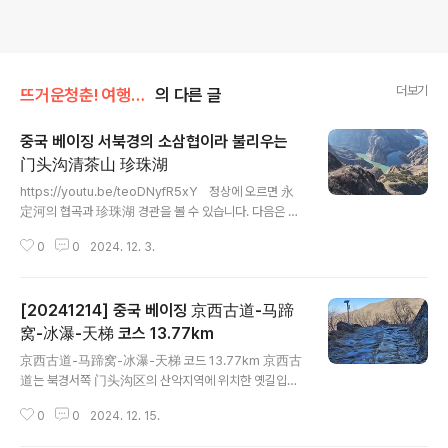
더보기
뜨거운청춘! 여행의희열!! 트립투고!!! 히어위고!!!!/드론과 여행
의 다른 글
중국 베이징 서북경의 소삼협이라 불리우는
门头沟清茶山 珍珠湖
글 내용
https://youtu.be/teoDNyfR5xY 정상에 오르면 永
定河의 협곡과 珍珠湖 경관을 볼 수 있습니다. 다음은 20
23년 12월 30일날 다녀온 영상입니다.https://www.yo
0
0
2024. 12. 3.
utube.com/watch?v=n2ma4wpxVA4 이 영상은 등
산 동지인 小樊의 Air3로 촬영되었습니다.
[20241214] 중국 베이징 京西古道-马蹄
窝-冰瀑-天梯 코스 13.77km
글 내용
京西古道-马蹄窝-冰瀑-天梯 코드 13.77km 京西古
道는 북경서쪽 门头沟区의 산악지역에 위치한 옛길입니
다. 약 1000년이전부터 북경에서 내몽고,산서성 등을 잇
0
0
2024. 12. 15.
는 상업도로로서 말발굽자국등 오랜 세월의 흔적만큼 오랜
유산을 간직한곳입니다. 주변에 봉우리가 많은 구룡산(九