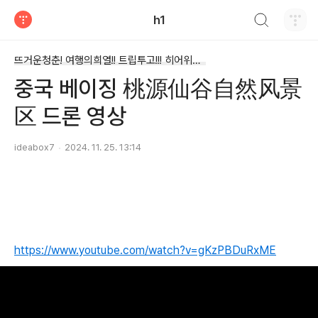
검색하기
h1
티스토리
뜨거운청춘! 여행의희열!! 트립투고!!! 히어위고!!!!/드론과 여행
중국 베이징 桃源仙谷自然风景
区 드론 영상
ideabox7
2024. 11. 25. 13:14
https://www.youtube.com/watch?v=gKzPBDuRxME