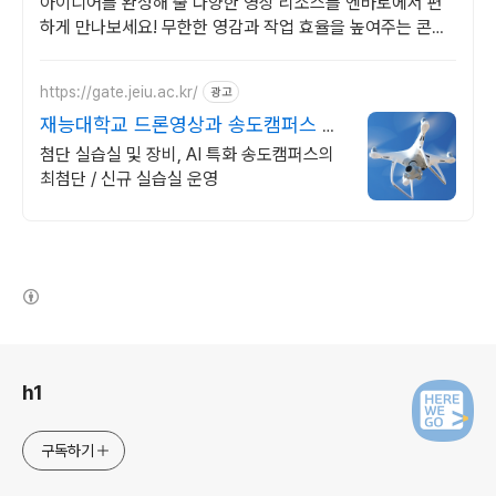
아이디어를 완성해 줄 다양한 영상 리소스를 엔바토에서 편
하게 만나보세요! 무한한 영감과 작업 효율을 높여주는 콘텐
츠 공간
https://gate.jeiu.ac.kr/
광고
재능대학교 드론영상과 송도캠퍼스 드
론비행장 실습실
첨단 실습실 및 장비, AI 특화 송도캠퍼스의
최첨단 / 신규 실습실 운영
(새창열림)
로그 정보
h1
구독하기