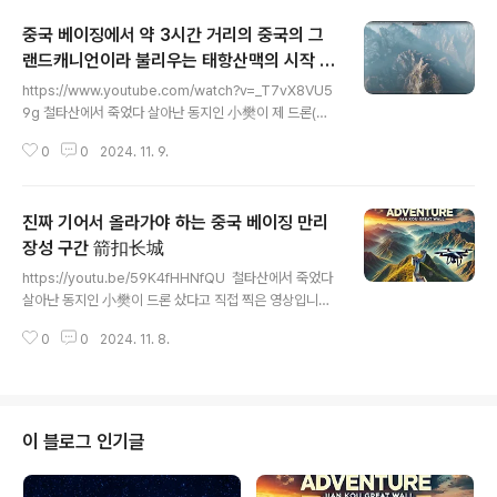
龙山)과 구불거리는 용정하(永定河)와 인접해있습니다.
중국 베이징에서 약 3시간 거리의 중국의 그
고도(옛날 길)를 천천히 걷다 보면 상인과 행인들로 가득
하며 번성했던 옛 고도의 모습과 목청 높여 장사를 하던 상
랜드캐니언이라 불리우는 태항산맥의 시작 지
글 내용
인들의 모습을 상상하며 산행하는 운치있는 산행 코스입니
역 河北省‌ 保定市 蚕姑坨
https://www.youtube.com/watch?v=_T7vX8VU5
다. https://youtu.be/TBqZ6r0Jw_0?si=7MjNOHX
9g 철타산에서 죽었다 살아난 동지인 小樊이 제 드론(Mi
diZEwVQtf
ni 3 Pro)를 보고 드론 산다고 하길래, 아바타2를 사라
0
0
2024. 11. 9.
고 했더니 Air3S를 구매해서 직접 찍은 영상입니다.태항
산을 중국의 그랜드캐니언이라고 하는데 蚕姑坨은 태항
산맥의 북쪽 시작지역입니다.蚕姑坨는 한나라때 한 여승
진짜 기어서 올라가야 하는 중국 베이징 만리
이 수련을 하면서 지역 주민들에게 누에를 길러 실을 감
아 생활하는 방식을 알려 주었다 하여, 누에 고모(蚕姑)라
장성 구간 箭扣长城
글 내용
고 불렸다고 합니다. 후에 누에 고모는 하늘에 올라 신선
https://youtu.be/59K4fHHNfQU 철타산에서 죽었다
이 되었고, 사람들은 그녀를 기리기 위해 이곳에 절을 지
살아난 동지인 小樊이 드론 샀다고 직접 찍은 영상입니다.
어 봉양을 하였는데, 여기에서 잠고타(蚕姑坨)라는 이름
중국어로 箭扣는 화살의 끝부분(즉 화살줄에 화살 끼우는
이 유래되었다고 합니다.영상 후반부에 나오는 남천문(南
0
0
2024. 11. 8.
부분)을 말합니다. 즉 화살끝에 오목하게 끼워서 고정시켜
天门)은 잠고타(蚕姑坨)의 백미라..
주는 역할을 말합니다. 아마도 이 일대의 지형이 화살의 오
늬? 처럼 움푹 들어가서 그렇게 명명하지 않았나 싶기도 합
니다.
이 블로그 인기글