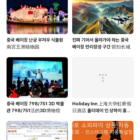
중국 베이징 난궁 우저우 식물원
진짜 기어서 올라가야 하는 중국
南宫五洲植物园
베이징 만리장성 구간 箭扣长城
중국 베이징 798/751 3D 박물
Holiday Inn 上海大华虹桥假
관 798/751活的3D博物馆
日酒店 홀리데이 인 상하이 홍차
오 Holiday Inn Shanghai Ho
ngqiao