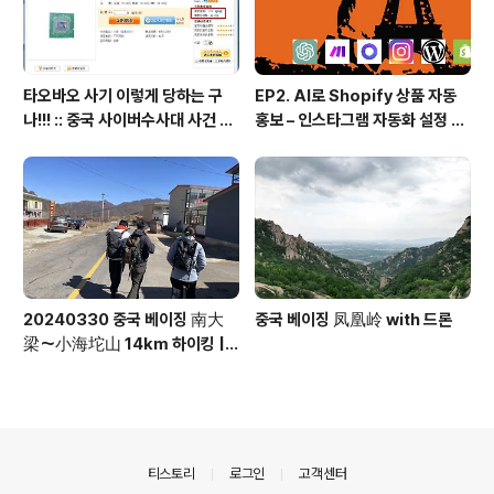
타오바오 사기 이렇게 당하는 구
EP2. AI로 Shopify 상품 자동
나!!! :: 중국 사이버수사대 사건 접
홍보 – 인스타그램 자동화 설정 방
수 방법 안내 포함
법! (시나리오, 프롬프트 등 모든
소스 100% 공개)
20240330 중국 베이징 南大
중국 베이징 凤凰岭 with 드론
梁～小海坨山 14km 하이킹 |
🚗 베이징 시내 2시간 거리 | 이국
적인 마을의 풍경과 고산의 경치를
볼 수 있고 흙길이 많아 등산하기
좋은 코스 | 드론
의안내
티스토리
로그인
고객센터