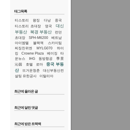
태그목록
티스토리
왕징
다낭
중국
대신
티스토리 초대장
영국
부동산
북경 부동산
런던
초대장
SPH-M6200
베트남
아이엠텔
블랙잭
스카이팀
찌징친위엔
MYLG070
하이
킹
Crowne Plaza
베이징
타
운뉴스
IHG
동방항공
季景
중국 부동
沁园
호텔
로마
산
뜨거운청춘
대신부동산컨
설팅 유한공사
이탈리아
최근에 올라온 글
최근에 달린 댓글
최근에 받은 트랙백