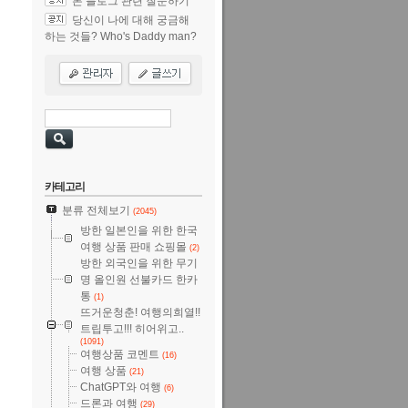
본 블로그 관련 질문하기
당신이 나에 대해 궁금해
하는 것들? Who's Daddy man?
카테고리
분류 전체보기
(2045)
방한 일본인을 위한 한국
여행 상품 판매 쇼핑몰
(2)
방한 외국인을 위한 무기
명 올인원 선불카드 한카
통
(1)
뜨거운청춘! 여행의희열!!
트립투고!!! 히어위고..
(1091)
여행상품 코멘트
(16)
여행 상품
(21)
ChatGPT와 여행
(6)
드론과 여행
(29)