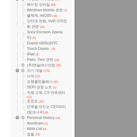
베이징 모바일
(93)
Windows Mobile 관련
(7)
블랙잭, m6200
(19)
인터넷 전화, VoIP, 070전
화 관련
(21)
Sony Ericsson Xperia
X1
(5)
Dopod s900c(HTC
Touch Diamo..
(3)
iPad
(3)
Palm, Treo 관련
(14)
(주)엔슬래시닷컴
(29)
자기 개발
(175)
서적
(57)
프랭클린플래너
(67)
SERI 경영 노트
(1)
직원 교육, CS 만족센터
(12)
文言文
(10)
인맥을 만드는 CEO파티
(링크나우)
(8)
Personal History
(16)
davidnam
(1)
Wish List
(0)
집필
(15)