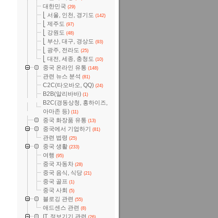
대한민국
(29)
⎣ 서울, 인천, 경기도
(142)
⎣ 제주도
(97)
⎣ 강원도
(48)
⎣ 부산, 대구, 경상도
(93)
⎣ 광주, 전라도
(25)
⎣ 대전, 세종, 충청도
(10)
중국 온라인 유통
(148)
관련 뉴스 분석
(81)
C2C(타오바오, QQ)
(24)
B2B(알리바바)
(1)
B2C(경동상청, 홍하이즈,
아마존 등)
(11)
중국 화장품 유통
(13)
중국에서 기업하기
(81)
관련 법령
(25)
중국 생활
(233)
여행
(95)
중국 자동차
(28)
중국 음식, 식당
(21)
중국 골프
(1)
중국 사회
(5)
블로깅 관련
(55)
애드센스 관련
(8)
IT, 정보기기 관련
(26)