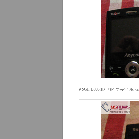
# SGH-D808에서 '대신부동산' 이