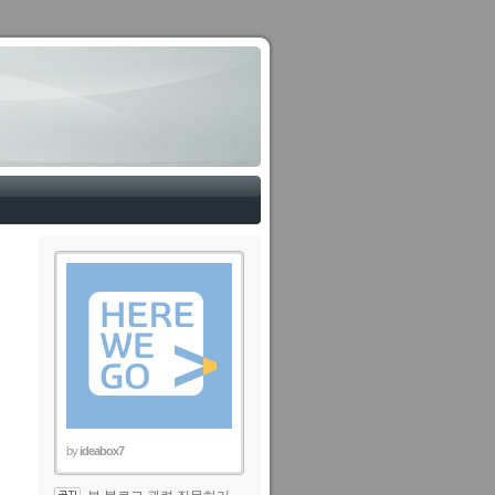
by
ideabox7