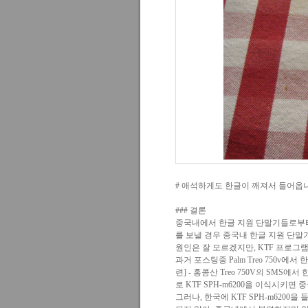
# 애석하게도 한글이 깨져서 들어옵
### 결론
중국내에서 한글 지원 단말기들로부터 보
를 보낼 경우 중국내 한글 지원 단말
원인은 잘 모르겠지만, KTF 프로그램
과거 포스팅중 Palm Treo 750v에서
련] - 홍콩산 Treo 750V의 SMS에서
로 KTF SPH-m6200을 이식시키
그러나, 한국에 KTF SPH-m6200을