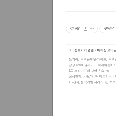
공감
구독하기
'
IT, 정보기기 관련
>
베이징 모바
노키아, 6600 폴드/슬라이드, 360
삼성 U940 '글라이드' 버라이즌에
LG '프라다 II'의 사양 유출
(0)
삼성전자, 3G보다 5배 빠른 HSUP
LG전자, 블랙라벨 시리즈 3탄 최초