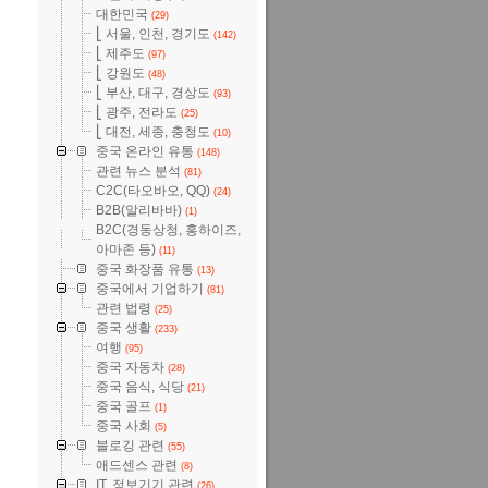
대한민국
(29)
⎣ 서울, 인천, 경기도
(142)
⎣ 제주도
(97)
⎣ 강원도
(48)
⎣ 부산, 대구, 경상도
(93)
⎣ 광주, 전라도
(25)
⎣ 대전, 세종, 충청도
(10)
중국 온라인 유통
(148)
관련 뉴스 분석
(81)
C2C(타오바오, QQ)
(24)
B2B(알리바바)
(1)
B2C(경동상청, 홍하이즈,
아마존 등)
(11)
중국 화장품 유통
(13)
중국에서 기업하기
(81)
관련 법령
(25)
중국 생활
(233)
여행
(95)
중국 자동차
(28)
중국 음식, 식당
(21)
중국 골프
(1)
중국 사회
(5)
블로깅 관련
(55)
애드센스 관련
(8)
IT, 정보기기 관련
(26)