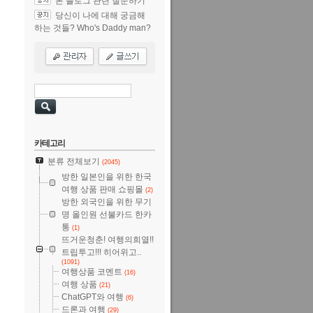
본 블로그 관련 질문하기
당신이 나에 대해 궁금해
하는 것들? Who's Daddy man?
카테고리
분류 전체보기
(2045)
방한 일본인을 위한 한국
여행 상품 판매 쇼핑몰
(2)
방한 외국인을 위한 무기
명 올인원 선불카드 한카
통
(1)
뜨거운청춘! 여행의희열!!
트립투고!!! 히어위고..
(1091)
여행상품 코멘트
(16)
여행 상품
(21)
ChatGPT와 여행
(6)
드론과 여행
(29)