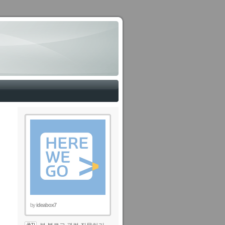
by
ideabox7