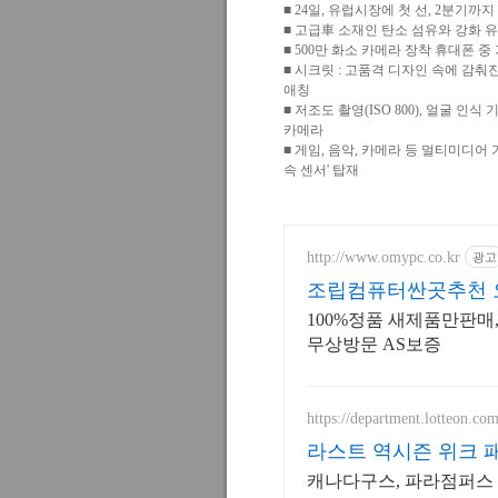
■ 24일, 유럽시장에 첫 선, 2분기까지
■ 고급車 소재인 탄소 섬유와 강화 
■ 500만 화소 카메라 장착 휴대폰 중 
■ 시크릿 : 고품격 디자인 속에 감
애칭
■ 저조도 촬영(ISO 800), 얼굴 인
카메라
■ 게임, 음악, 카메라 등 멀티미디어
속 센서' 탑재
http://www.omypc.co.kr
광고
조립컴퓨터싼곳추천 오
몰
100%정품 새제품만판매
무상방문 AS보증
https://department.lotteon.co
라스트 역시즌 위크 패
캐나다구스, 파라점퍼스 중