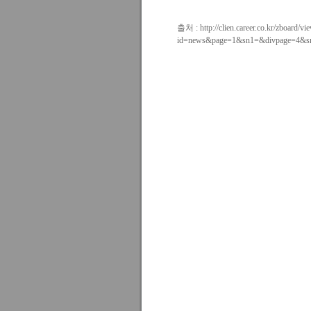
출처 :
http://clien.career.co.kr/zboard/vi
id=news&page=1&sn1=&divpage=4&sn