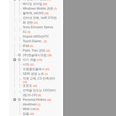
베이징 모바일
(93)
Windows Mobile 관련
(7)
블랙잭, m6200
(19)
인터넷 전화, VoIP, 070전
화 관련
(21)
Sony Ericsson Xperia
X1
(5)
Dopod s900c(HTC
Touch Diamo..
(3)
iPad
(3)
Palm, Treo 관련
(14)
(주)엔슬래시닷컴
(29)
자기 개발
(175)
서적
(57)
프랭클린플래너
(67)
SERI 경영 노트
(1)
직원 교육, CS 만족센터
(12)
文言文
(10)
인맥을 만드는 CEO파티
(링크나우)
(8)
Personal History
(16)
davidnam
(1)
Wish List
(0)
집필
(15)