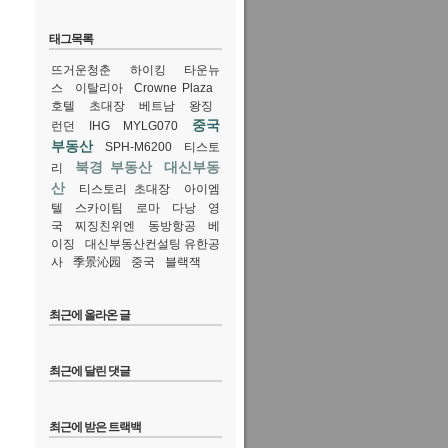
태그목록
뜨거운청춘
하이킹
타운뉴
스
이탈리아
Crowne Plaza
호텔
초대장
베트남
왕징
중국
런던
IHG
MYLG070
부동산
SPH-M6200
티스토
북경 부동산
대신부동
리
산
티스토리 초대장
아이엠
텔
스카이팀
로마
다낭
영
국
찌징친위엔
동방항공
베
이징
대신부동산컨설팅 유한공
사
季景沁园
중국
블랙잭
최근에 올라온 글
최근에 달린 댓글
최근에 받은 트랙백