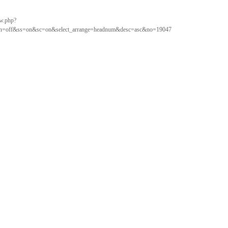
ew.php?
=off&ss=on&sc=on&select_arrange=headnum&desc=asc&no=19047