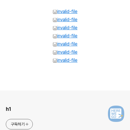
invalid-file
invalid-file
invalid-file
invalid-file
invalid-file
invalid-file
invalid-file
로그 정보
h1
구독하기