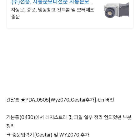
(주)선흥. 자동문모터전문 자동문모타,
자동문모터전문
자동문, 중문, 냉동창고 컨트롤 및 모터제조
중문
건달롬 ★PDA_0505[Wyz070_Cestar추가].bin 버전
기본롬(0430)에서 레지스트리 및 파일 일부 정리 안되었던 부분
정리
→ 중문입력기(Cestar) 및 WYZ070 추가