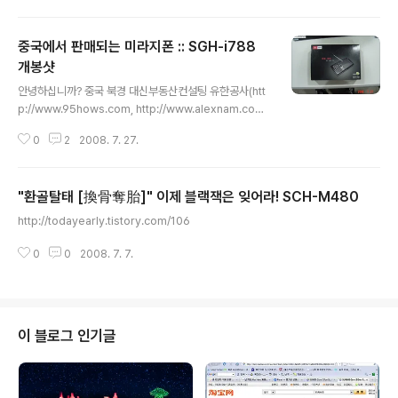
>GPRS로 들어갑니다. New를 선택하면 프로파일 이름을 넣으라고 나오고(아
무거나 넣으면 됨) Connect to 선택에서 WAP network Access Point ->
중국에서 판매되는 미라지폰 :: SGH-i788
cmwap user name -> wap passwork ->wap 설정끝. GPRS는 같은 메
뉴에서 Connect to 선택에서 The Internet Access Point ->cmnet ..
개봉샷
글 내용
안녕하십니까? 중국 북경 대신부동산컨설팅 유한공사(htt
p://www.95hows.com, http://www.alexnam.com)
의 남 기범입니다. 아는 지인이 아주 따끈따끈하게 중국 최
0
2
2008. 7. 27.
초 블랙잭 모델(과거 블랙잭 I이나 블랙잭 II는 중국에서 정
식으로 출시되지 않았음)인 한국형 이름 미라지폰(SGH-i
788)을 구매하셔서 몇일간 가지고 놀라고 가져왔습니다.
"환골탈태 [換骨奪胎]" 이제 블랙잭은 잊어라! SCH-M480
간단한 개봉샷과 약 몇분 주물러 터쳐 본 느낌을 올립니다.
글 내용
[박스 포장] 그냥 일반적인 삼성 핸드폰 박스와 별반 다른
http://todayearly.tistory.com/106
게 없네요... [단말 사진] [블랙잭 I (SPH-m6200)과 비교
샷] 블랙잭 I(SPH-m6200)과 다르게 옆구리에 통침(?) R
0
0
2008. 7. 7.
ESET 버튼이 있습니다. 아무래도 터치스크린 형태의 OS
다 보니, 과거 스마트폰 OS에 비해 ..
이 블로그 인기글