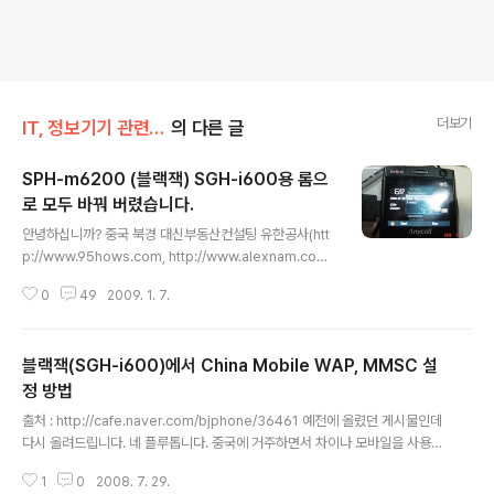
더보기
IT, 정보기기 관련/블랙잭, m6200
의 다른 글
SPH-m6200 (블랙잭) SGH-i600용 롬으
로 모두 바꿔 버렸습니다.
글 내용
안녕하십니까? 중국 북경 대신부동산컨설팅 유한공사(htt
p://www.95hows.com, http://www.alexnam.com)
의 남 기범입니다. IBM Thinkpad T60을 처분하고, DE
0
49
2009. 1. 7.
LL Inspiron 530S로 갈아 타면서, 데스크탑에 자연스럽
게 비스타가 설치 되어 있더군요... 비스타를 처음 써보는
데, Active Sync가 없어지고, Windows Mobile Devi
블랙잭(SGH-i600)에서 China Mobile WAP, MMSC 설
ce Center라는 놈으로 PDA와 싱크를 하더군요.,., 그런
데, 그 동안 잘 쓰던 제 블랙잭과 싱크가 안되는 것입니다.
정 방법
글 내용
아무리 인터넷을 뒤져봐도, 딱히 방법이 없고, 블랙잭를 하
출처 : http://cafe.naver.com/bjphone/36461 예전에 올렸던 게시물인데
드 리셋하던가, 비스타를 밀고 다시 깔던가 하면 알수 없는
다시 올려드립니다. 네 플루톱니다. 중국에 거주하면서 차이나 모바일을 사용하
이유에서 싱크가 되는 경우가 있다는 결론을 내렸습니다.
고 있습니다. 우선 MMS 서버를 설정해 주어야 MMS 발 수신이 됩니다. 사진
각 커뮤니티를 뒤져 보..
1
0
2008. 7. 29.
첨부는 물론 동영상첨부까지 잘 되네요...^^ start->setting->connection-