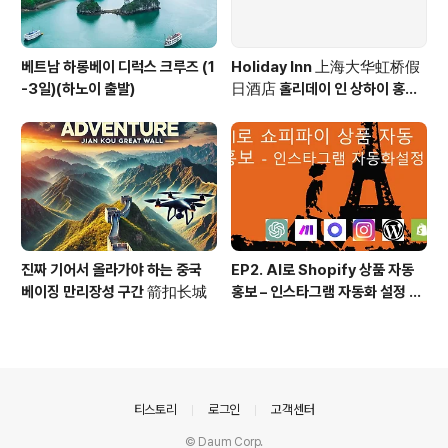
베트남 하롱베이 디럭스 크루즈 (1
Holiday Inn 上海大华虹桥假
-3일)(하노이 출발)
日酒店 홀리데이 인 상하이 홍차
오 Holiday Inn Shanghai Ho
ngqiao
진짜 기어서 올라가야 하는 중국
EP2. AI로 Shopify 상품 자동
베이징 만리장성 구간 箭扣长城
홍보 – 인스타그램 자동화 설정 방
법! (시나리오, 프롬프트 등 모든
소스 100% 공개)
의안내
티스토리
로그인
고객센터
© Daum Corp.