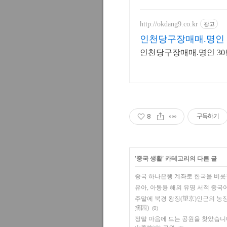
http://okdang9.co.kr
광고
인천당구장매매.명인
인천당구장매매.명인 3
8
구독하기
'
중국 생활
' 카테고리의 다른 글
중국 하나은행 계좌로 한국을 비롯
유아, 아동용 해외 유명 서적 중국
주말에 북경 왕징(望京)인근의 농
摘园)
(0)
정말 마음에 드는 공원을 찾았습니다. 