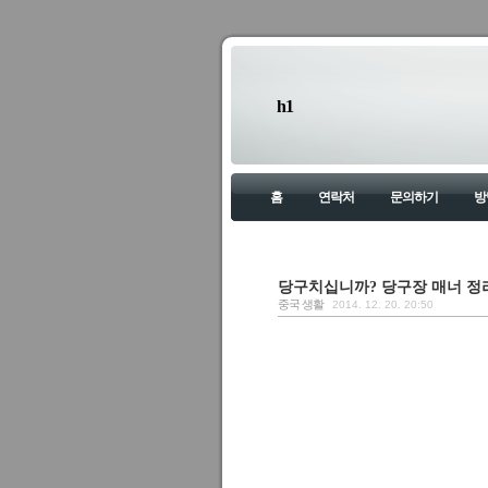
h1
홈
연락처
문의하기
방
당구치십니까? 당구장 매너 정
중국 생활
2014. 12. 20. 20:50