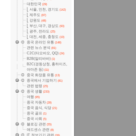
대한민국
(29)
⎣ 서울, 인천, 경기도
(142)
⎣ 제주도
(97)
⎣ 강원도
(48)
⎣ 부산, 대구, 경상도
(93)
⎣ 광주, 전라도
(25)
⎣ 대전, 세종, 충청도
(10)
중국 온라인 유통
(148)
관련 뉴스 분석
(81)
C2C(타오바오, QQ)
(24)
B2B(알리바바)
(1)
B2C(경동상청, 홍하이즈,
아마존 등)
(11)
중국 화장품 유통
(13)
중국에서 기업하기
(81)
관련 법령
(25)
중국 생활
(233)
여행
(95)
중국 자동차
(28)
중국 음식, 식당
(21)
중국 골프
(1)
중국 사회
(5)
블로깅 관련
(55)
애드센스 관련
(8)
IT, 정보기기 관련
(26)