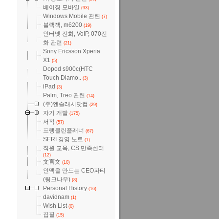
베이징 모바일
(93)
Windows Mobile 관련
(7)
블랙잭, m6200
(19)
인터넷 전화, VoIP, 070전
화 관련
(21)
Sony Ericsson Xperia
X1
(5)
Dopod s900c(HTC
Touch Diamo..
(3)
iPad
(3)
Palm, Treo 관련
(14)
(주)엔슬래시닷컴
(29)
자기 개발
(175)
서적
(57)
프랭클린플래너
(67)
SERI 경영 노트
(1)
직원 교육, CS 만족센터
(12)
文言文
(10)
인맥을 만드는 CEO파티
(링크나우)
(8)
Personal History
(16)
davidnam
(1)
Wish List
(0)
집필
(15)