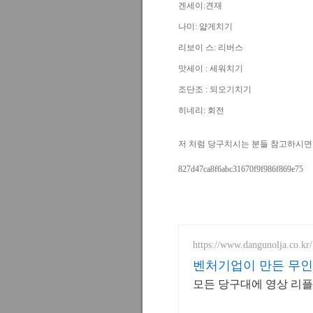
겐세이:견재
나미: 얇게치기
리보이 스: 리버스
맛세이 : 세워치기
조단조 : 되오기치기
히네리: 회전
저 처럼 당구치시는 분들 참고하시면 
827d47ca8f6abc31670f9f986f869e75
https://www.dangunolja.co.kr/
벤처기업이 만든 무
모든 당구대에 영상 리플