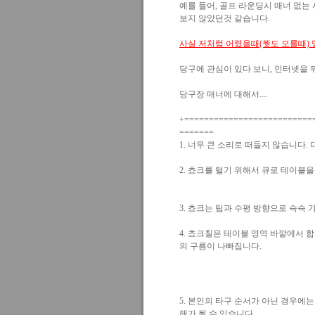
예를 들어, 골프 라운딩시 매너 없는
보지 않았던것 같습니다.
사실 저처럼 어렸을때(뭣도 모를때) 
당구에 관심이 있다 보니, 인터넷을 
당구장 매너에 대해서....
+==========================
=======
1. 너무 큰 소리로 떠들지 않습니다
2. 쵸크를 털기 위해서 큐로 테이블
3. 쵸크는 팁과 수평 방향으로 슥
4. 쵸크칠은 테이블 영역 바깥에서 
의 구름이 나빠집니다.
5. 본인의 타구 순서가 아닌 경우에
해가 될 수 있습니다.