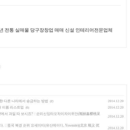
0년 전통 실매물 당구장창업 매매 신설 인테리어전문업체
한 다른 나라에서 송금하는 방법
2014.12.20
(2)
어 이름 리스트업
2014.12.20
(0)
장에서 과일 따 보시죠? :: 순리신잉타오차이자이위안(顺丽鑫樱桃采
2014.12.20
:: 중국 북경 순위 요세미티(유산메이디, Yosemite)(北京 顺义 优
2014.12.20