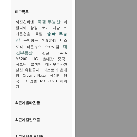
태그목록
북경 부동산
찌징친위엔
이
탈리아
왕징
로마
다낭
뜨
중국 부동
거운청춘
호텔
산
동방항공
季景沁园
티스
대
토리
타운뉴스
스카이팀
신부동산
런던
SPH-
M6200
IHG
초대장
중국
베트남
블랙잭
대신부동산컨
설팅 유한공사
티스토리 초대
장
Crowne Plaza
베이징
영
국
아이엠텔
MYLG070
하이
킹
최근에 올라온 글
최근에 달린 댓글