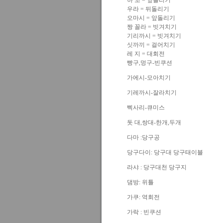
하 꼬 = 옆돌리기
우라 = 뒤돌리기
오마시 = 앞돌리기
짱 꼴라 = 빗겨치기
기리까시 = 빗겨치기
싯까끼 = 걸어치기
레 지 = 대회전
빵구,멍구-빈쿠션
가에시-모아치기
기레까시-잘라치기
삑사리-큐미스
돗 대,쌍대-한개,두개
다마 :당구공
당구다이: 당구대 당구태이블
라샤 : 당구대천 당구지
댐방: 위틀
가쿠: 역회전
가락 : 빈쿠션