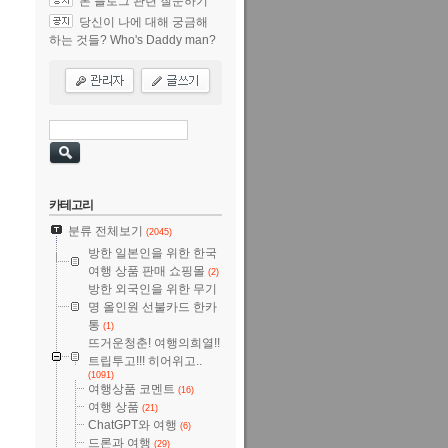
본 블로그 관련 질문하기
당신이 나에 대해 궁금해
하는 것들? Who's Daddy man?
카테고리
분류 전체보기
(2045)
방한 일본인을 위한 한국
여행 상품 판매 쇼핑몰
(2)
방한 외국인을 위한 무기
명 올인원 선불카드 한카
통
(1)
뜨거운청춘! 여행의희열!!
트립투고!!! 히어위고..
(1091)
여행상품 코멘트
(16)
여행 상품
(21)
ChatGPT와 여행
(6)
드론과 여행
(29)