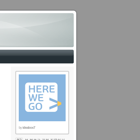
by
ideabox7