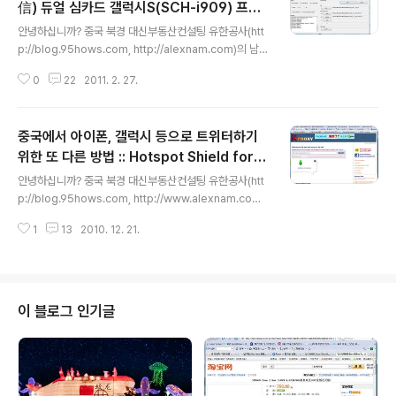
信) 듀얼 심카드 갤럭시S(SCH-i909) 프로
글 내용
요 업데이트및 안드로이드 마켓, GMS 설치된
안녕하십니까? 중국 북경 대신부동산컨설팅 유한공사(htt
롬 변경하기
p://blog.95hows.com, http://alexnam.com)의 남
기범입니다. China Telecom(차이나 텔레콤, 中国电
0
22
2011. 2. 27.
信)에서 출신한 갤럭시 S(SCH-i909)는 듀얼 심카드를
지원하는 모델로서, 기본 언어셋으로 한국어, 중국어, 영어
가 들어있어 한국인들도 꽤 구매를 많이 한 것으로 알고 있
중국에서 아이폰, 갤럭시 등으로 트위터하기
습니다. 그러나, 안드로이드마켓과 구글 GMS가 없기 때문
에 Gmail과 동기화가 되지 않는 단점이 있습니다. 안드로
위한 또 다른 방법 :: Hotspot Shield for i
글 내용
이드폰으로써 사용할 만한 것들이 포함되어 있지 않다는
Phone의 무료 VPN 활용하기
안녕하십니까? 중국 북경 대신부동산컨설팅 유한공사(htt
것입니다. 본 포스팅에서는 프로요 업데이트를 적용하고,
p://blog.95hows.com, http://www.alexnam.com)
안드로이드 마켓및 구글 GMS가 설치된 롬으로 업데이트
의 남 기범입니다. 중국에서 아이폰을 사용해 오면서, 트위
함으로써, 어플리케이션의 설치나 구글 Gmail 계정과의
1
13
2010. 12. 21.
터나 페이스북을 사용하기 위해 유료 VPN 서비스를 이용
싱크를 ..
해야 하는 고민이 항상 머리속에 있었습니다. 과거 Hotsp
ot Shiled에 대해 안내해 드린적이 있는데요.. 2008년 9
월 5일부터 중국에서 티스토리, 클리앙에 접속되지 않는
분들을 위해by 카이시이 | 2008/09/09 18:01안녕하십
이 블로그 인기글
니까? 중국 북경 대신부동산컨설팅 유한공사(http://ww
w.95hows.com, http://www.alexnam.com)의 남 기
범입니다. 얼마전부터 중국... 이 방법도 언젠가 부터 막혔
었습니다. 오늘 Proxy ..