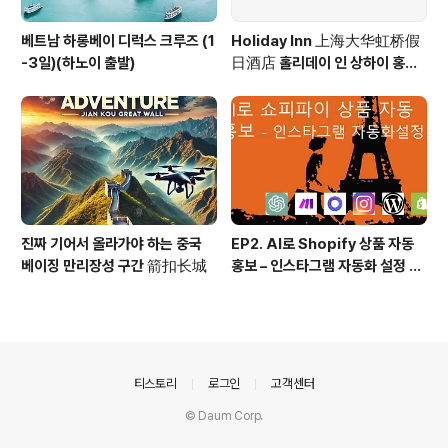
베트남 하롱베이 디럭스 크루즈 (1
Holiday Inn 上海大华虹桥假
-3일)(하노이 출발)
日酒店 홀리데이 인 상하이 홍차
오 Holiday Inn Shanghai Ho
ngqiao
진짜 기어서 올라가야 하는 중국
EP2. AI로 Shopify 상품 자동
베이징 만리장성 구간 箭扣长城
홍보 – 인스타그램 자동화 설정 방
법! (시나리오, 프롬프트 등 모든
소스 100% 공개)
의안내
티스토리
로그인
고객센터
© Daum Corp.