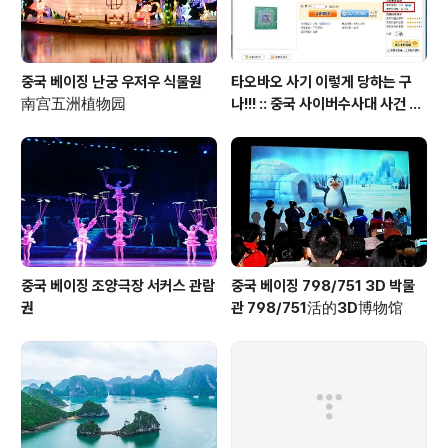
중국 베이징 난궁 우저우 식물원
타오바오 사기 이렇게 당하는 구
南宫五洲植物园
나!!! :: 중국 사이버수사대 사건 접
수 방법 안내 포함
중국 베이징 조양극장 서커스 관람
중국 베이징 798/751 3D 박물
권
관 798/751活的3D博物馆