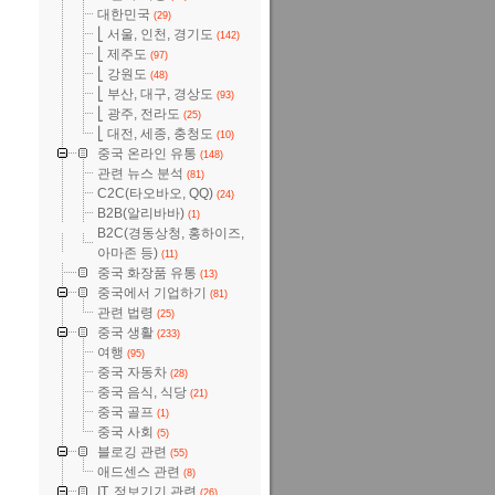
대한민국
(29)
⎣ 서울, 인천, 경기도
(142)
⎣ 제주도
(97)
⎣ 강원도
(48)
⎣ 부산, 대구, 경상도
(93)
⎣ 광주, 전라도
(25)
⎣ 대전, 세종, 충청도
(10)
중국 온라인 유통
(148)
관련 뉴스 분석
(81)
C2C(타오바오, QQ)
(24)
B2B(알리바바)
(1)
B2C(경동상청, 홍하이즈,
아마존 등)
(11)
중국 화장품 유통
(13)
중국에서 기업하기
(81)
관련 법령
(25)
중국 생활
(233)
여행
(95)
중국 자동차
(28)
중국 음식, 식당
(21)
중국 골프
(1)
중국 사회
(5)
블로깅 관련
(55)
애드센스 관련
(8)
IT, 정보기기 관련
(26)