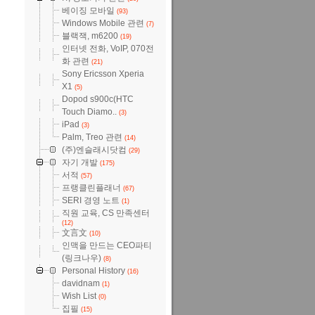
베이징 모바일
(93)
Windows Mobile 관련
(7)
블랙잭, m6200
(19)
인터넷 전화, VoIP, 070전
화 관련
(21)
Sony Ericsson Xperia
X1
(5)
Dopod s900c(HTC
Touch Diamo..
(3)
iPad
(3)
Palm, Treo 관련
(14)
(주)엔슬래시닷컴
(29)
자기 개발
(175)
서적
(57)
프랭클린플래너
(67)
SERI 경영 노트
(1)
직원 교육, CS 만족센터
(12)
文言文
(10)
인맥을 만드는 CEO파티
(링크나우)
(8)
Personal History
(16)
davidnam
(1)
Wish List
(0)
집필
(15)