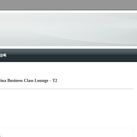
명록
usiness Class Lounge - T2
고