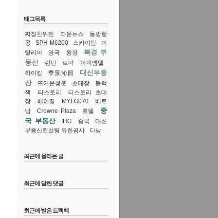
태그목록
찌징친위엔
타운뉴스
동방항
공
SPH-M6200
스카이팀
이
북경 부
탈리아
영국
왕징
동산
런던
로마
아이엠텔
대신부동
하이킹
季景沁园
산
뜨거운청춘
초대장
블랙
잭
티스토리
티스토리 초대
장
베이징
MYLG070
베트
중
남
Crowne Plaza
호텔
국 부동산
IHG
중국
대신
부동산컨설팅 유한공사
다낭
최근에 올라온 글
최근에 달린 댓글
최근에 받은 트랙백