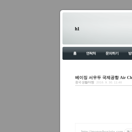
h1
홈
연락처
문의하기
방
베이징 서우두 국제공항 Air China B
중국 생활/여행
2016. 9. 30. 11:46
http://moneyboxjeju.com
광