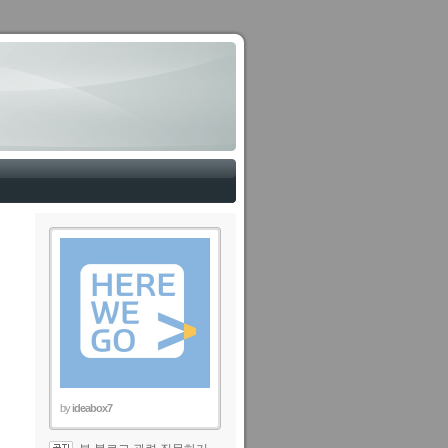
by
ideabox7