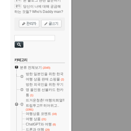
본 블로그 관련 질문하기
당신이 나에 대해 궁금해
하는 것들? Who's Daddy man?
카테고리
분류 전체보기
(2045)
방한 일본인을 위한 한국
여행 상품 판매 쇼핑몰
(2)
방한 외국인을 위한 무기
명 올인원 선불카드 한카
통
(1)
뜨거운청춘! 여행의희열!!
트립투고!!! 히어위고..
(1091)
여행상품 코멘트
(16)
여행 상품
(21)
ChatGPT와 여행
(6)
드론과 여행
(29)