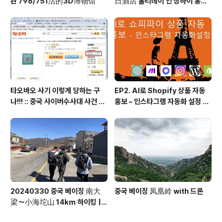
관 798/751活的3D博物馆
日酒店 홀리데이 인 상하이 홍차
오 Holiday Inn Shanghai Ho
ngqiao
타오바오 사기 이렇게 당하는 구
EP2. AI로 Shopify 상품 자동
나!!! :: 중국 사이버수사대 사건 접
홍보 – 인스타그램 자동화 설정 방
수 방법 안내 포함
법! (시나리오, 프롬프트 등 모든
소스 100% 공개)
20240330 중국 베이징 南大
중국 베이징 凤凰岭 with 드론
梁～小海坨山 14km 하이킹 |
🚗 베이징 시내 2시간 거리 | 이국