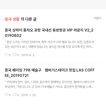
더보기
중국 생활
의 다른 글
중국 상하이 홍차오 공항 국내선 동방항공 VIP 라운지 V2_2
0190802
글 내용
" 항상 느끼는 거지만 인테리어, 특히 가구가 너무 별로 입니다. 또한, 오픈되어
있는 공간이다 보니, 여름에 덥습니다. 음식은 국수를 직접 요리해 주긴 하지만,
그 외에는 먹을게 거의 없습니다. " 2015/11/28 - [중국 생활/여행] - 상하이
0
0
2019. 8. 3.
홍차오 공항 동방항공 라운지 상하이 홍차오 공항 동방항공 라운지 상하이 홍차
오 공항의 동방항공 라운지입니다. 건물이 지은지 얼마 안되서 그런지 참 깔끔
합니다. 북경 2터미널의 라운지는 정말 낡았다는 느낌이 들정도 인데, 훌륭합니
중국 베이징 798 예술구 햄버거스테이크 맛집 LAS COFF
다. 요리사가 직접 요리도 해 주고 있으며,.. alexnam.com
EE_20190721
글 내용
" 커피부터 한식, 양식, 디저트 음식까지 판매하는 곳이지만, 햄버거스테이크가
맛있어서, 가끔 갑니다. 간 김에 798예술구 거리도 걸으면서 한가함을 느껴볼
수 있습니다. 한국인이 운영하는 것으로 추론되며, 798 제일 중심가에 위치해
0
0
2019. 7. 25.
있습니다. "