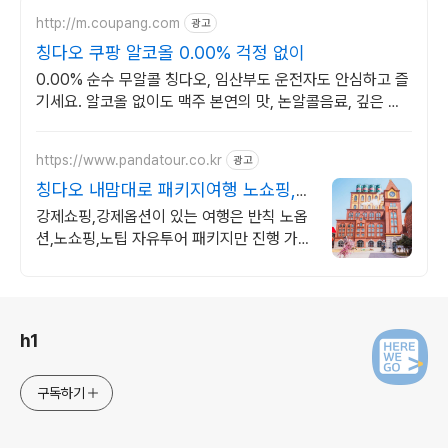
http://m.coupang.com
광고
칭다오 쿠팡 알코올 0.00% 걱정 없이
0.00% 순수 무알콜 칭다오, 임산부도 운전자도 안심하고 즐
기세요. 알코올 없이도 맥주 본연의 맛, 논알콜음료, 깊은 풍
미를 경험하세요.
https://www.pandatour.co.kr
광고
칭다오 내맘대로 패키지여행 노쇼핑,노
옵션,노팁
강제쇼핑,강제옵션이 있는 여행은 반칙 노옵
션,노쇼핑,노팁 자유투어 패키지만 진행 가이
드 불친절시 여행비용 전액 환불,기후에 맞게
출발 날짜 조율
로그 정보
h1
구독하기