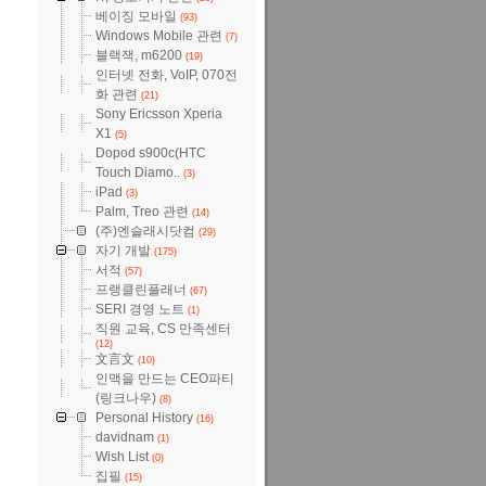
베이징 모바일
(93)
Windows Mobile 관련
(7)
블랙잭, m6200
(19)
인터넷 전화, VoIP, 070전
화 관련
(21)
Sony Ericsson Xperia
X1
(5)
Dopod s900c(HTC
Touch Diamo..
(3)
iPad
(3)
Palm, Treo 관련
(14)
(주)엔슬래시닷컴
(29)
자기 개발
(175)
서적
(57)
프랭클린플래너
(67)
SERI 경영 노트
(1)
직원 교육, CS 만족센터
(12)
文言文
(10)
인맥을 만드는 CEO파티
(링크나우)
(8)
Personal History
(16)
davidnam
(1)
Wish List
(0)
집필
(15)