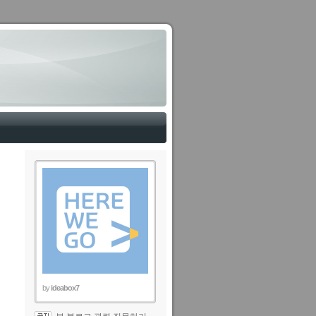
by
ideabox7