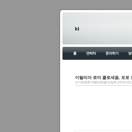
h1
홈
연락처
문의하기
방
이탈리아 로마 콜로세움, 포로 로마
뜨거운청춘! 여행의희열!! 트립투고!!! 히어위고!