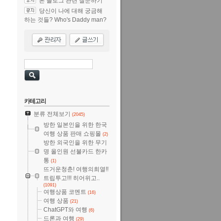
본 블로그 관련 질문하기
당신이 나에 대해 궁금해
하는 것들? Who's Daddy man?
카테고리
분류 전체보기
(2045)
방한 일본인을 위한 한국
여행 상품 판매 쇼핑몰
(2)
방한 외국인을 위한 무기
명 올인원 선불카드 한카
통
(1)
뜨거운청춘! 여행의희열!!
트립투고!!! 히어위고..
(1091)
여행상품 코멘트
(16)
여행 상품
(21)
ChatGPT와 여행
(6)
드론과 여행
(29)