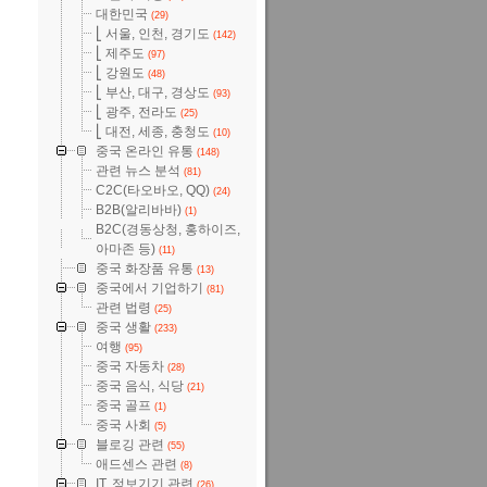
대한민국
(29)
⎣ 서울, 인천, 경기도
(142)
⎣ 제주도
(97)
⎣ 강원도
(48)
⎣ 부산, 대구, 경상도
(93)
⎣ 광주, 전라도
(25)
⎣ 대전, 세종, 충청도
(10)
중국 온라인 유통
(148)
관련 뉴스 분석
(81)
C2C(타오바오, QQ)
(24)
B2B(알리바바)
(1)
B2C(경동상청, 홍하이즈,
아마존 등)
(11)
중국 화장품 유통
(13)
중국에서 기업하기
(81)
관련 법령
(25)
중국 생활
(233)
여행
(95)
중국 자동차
(28)
중국 음식, 식당
(21)
중국 골프
(1)
중국 사회
(5)
블로깅 관련
(55)
애드센스 관련
(8)
IT, 정보기기 관련
(26)