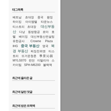
태그목록
베트남
초대장
중국
왕징
하이킹
아이엠텔
타운뉴스
대신부동
티스토리 초대장
산
다낭
동방항공
로마
호
텔
베이징
대신부동산컨설팅
유한공사
Crowne Plaza
중국 부동산
북
IHG
영국
경 부동산
찌징친위엔
티스
토리
뜨거운청춘
季景沁园
MYLG070
런던
이탈리아
스
카이팀
SPH-M6200
블랙잭
최근에 올라온 글
최근에 달린 댓글
최근에 받은 트랙백