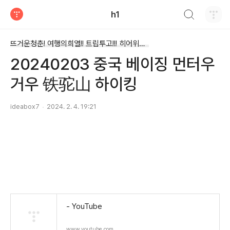
검색하기
h1
티스토리
뜨거운청춘! 여행의희열!! 트립투고!!! 히어위고!!!!/드론과 여행
20240203 중국 베이징 먼터우
거우 铁驼山 하이킹
ideabox7
2024. 2. 4. 19:21
- YouTube
www.youtube.com