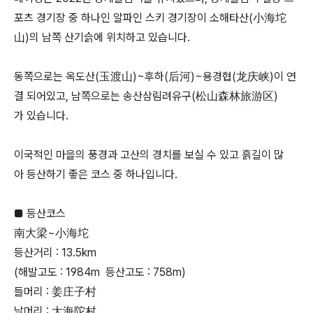
포츠 경기장 중 하나인 알파인 스키 경기장이 소해타산(小海坨
山)의 남쪽 산기슭에 위치하고 있습니다.
동쪽으로는 옥도산(玉渡山)~후하(后河)~용경협(龙庆峡)이 연
결 되어있고, 남쪽으로는 송산삼림려유구(松山森林旅游区)
가 있습니다.
이국적인 마을의 풍경과 고산의 경치를 보실 수 있고 흙길이 많
아 등산하기 좋은 코스 중 하나입니다.
■ 등산코스
南大梁~小海坨
등산거리 : 13.5km
(해발고도 : 1984m 등산고도 : 758m)
들머리 : 姜庄子村
날머리 : 大海陀村