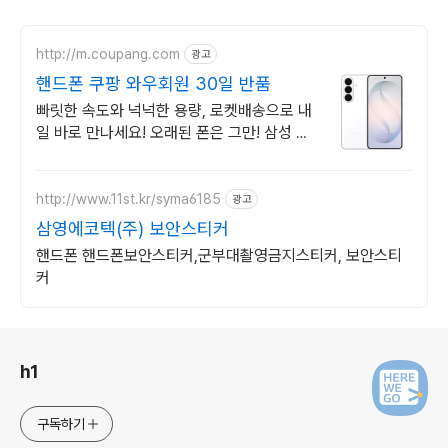
http://m.coupang.com
광고
핸드폰 쿠팡 와우회원 30일 반품
빠릿한 속도와 넉넉한 용량, 로켓배송으로 내
일 바로 만나세요! 오래된 폰은 그만! 삼성 갤
럭시 신제품을 쿠팡에서 편리하게.
http://www.11st.kr/syma6185
광고
삼영에코텍(주) 보안스티커
핸드폰 핸드폰보안스티커,군부대촬영금지스티커, 보안스티
커
로그 정보
h1
구독하기