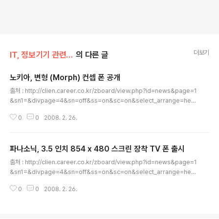
더보기
IT, 정보기기 관련/베이징 모바일
의 다른 글
노키아, 변형 (Morph) 컨셉 폰 공개
글 내용
출처 : http://clien.career.co.kr/zboard/view.php?id=news&page=1
&sn1=&divpage=4&sn=off&ss=on&sc=on&select_arrange=hea
dnum&desc=asc&no=17930 노키아는 플렉서블 바디에 투명 디스플레이
0
0
2008. 2. 26.
를 채용한 변형 (Morph) 컨셉 폰을 공개했다. 이 변형 컨셉 폰은 나노테크놀로
지를 이용해 사용자가 원하는대로 모양을 바꿀 수 있다. 이 변형 컨셉 폰은 영국
캠브릿지 대학과 공동으로 개발한 것으로 현재 뉴욕 현대 예술 박물관 (MoM
파나소닉, 3.5 인치 854 x 480 스크린 장착 TV 폰 출시
A)에 전시되어 있다. [소스] http://www.unwiredview.com/2008/02/2
글 내용
5/nokia-morph-phone-concept/ [경유] http://gizmodo.com..
출처 : http://clien.career.co.kr/zboard/view.php?id=news&page=1
&sn1=&divpage=4&sn=off&ss=on&sc=on&select_arrange=hea
dnum&desc=asc&no=17943 파나소닉은 3.5 인치 854 x 480 스크린
0
0
2008. 2. 26.
을 장착한 TV 폰 P905iTV를 출시했다. 이 슬라이더 폰은 일본 DoCoMo 네
트웍을 통한 1seg 모바일 TV 튜너, 4,000:1 명암비의 풀 와이드 VGA 스크
린, LCD 인공 지능 기능, 3G 국제 로밍과 HSDPA, 오토포커스 2.0 메가픽셀