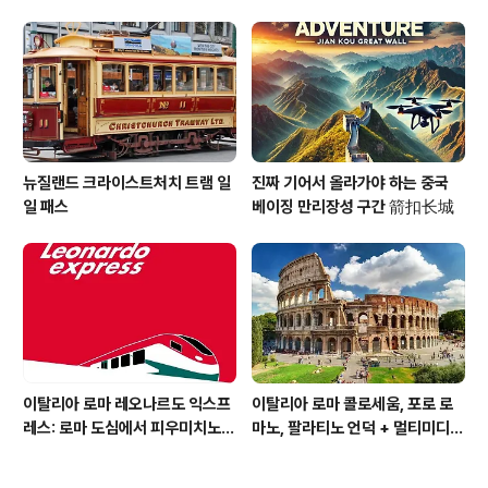
중국 B2C 쇼핑몰 시작 규모 770
억위엔 :: 韩国正品网 H1 Mall
뉴질랜드 크라이스트처치 트램 일
진짜 기어서 올라가야 하는 중국
일 패스
베이징 만리장성 구간 箭扣长城
이탈리아 로마 레오나르도 익스프
이탈리아 로마 콜로세움, 포로 로
레스: 로마 도심에서 피우미치노
마노, 팔라티노 언덕 + 멀티미디어
공항까지 고속 열차 티켓 [TI_p1
비디오 [TI_p1006319]
013150]