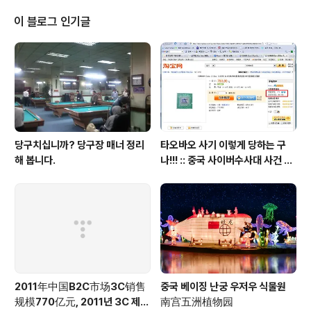
카메라, 손떨림 보정 기능 등을 제공한다. 파나소닉은 이폰이 3G 네트웍 사용
시 230분 통화시간, 160분 비디오 재생시간, 660시간 대기시간 등을 제공한
이 블로그 인기글
다고..
당구치십니까? 당구장 매너 정리
타오바오 사기 이렇게 당하는 구
해 봅니다.
나!!! :: 중국 사이버수사대 사건 접
수 방법 안내 포함
2011年中国B2C市场3C销售
중국 베이징 난궁 우저우 식물원
规模770亿元, 2011년 3C 제품
南宫五洲植物园