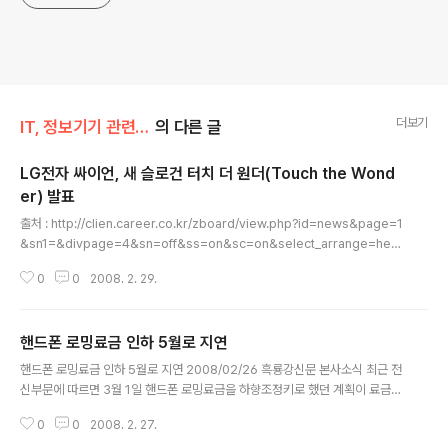
더보기
IT, 정보기기 관련/베이징 모바일
의 다른 글
LG전자 싸이언, 새 슬로건 터치 더 원더(Touch the Wond
er) 발표
글 내용
출처 : http://clien.career.co.kr/zboard/view.php?id=news&page=1
&sn1=&divpage=4&sn=off&ss=on&sc=on&select_arrange=hea
dnum&desc=asc&no=18031 - 싸이언의 기술(Touch)과 감성적 가치(W
0
0
2008. 2. 29.
onder) 결합 - ▲터치스크린 휴대폰 분야의 선도 브랜드 이미지 확립과 ▲혁
신적 기능, 감각적 디자인의 놀라움 경험하게 한다는 의지 함께 담아 - 29일부
터 새 슬로건과 터치스크린 사용 모습 형상화한 광고 선보여 - '05년 시작한 「싸
핸드폰 로밍료금 인하 5월로 지연
이언 아이디어(CYON idea)」후속 - 올해 국내에 출시할 50만원 이상 프리미
글 내용
엄 휴대폰에는 모두 터치 기술 적용 - 조성하 MC한국사업부장(부사장)“휴대폰
핸드폰 로밍료금 인하 5월로 지연 2008/02/26 흑룡강신문 본사소식 최근 전
그 이상의 놀라운 경..
신부문에 따르면 3월 1일 핸드폰 로밍료금을 하향조정키로 했던 계획이 료금계
산시스템의 기술개조로 5월 1일 지연 실행키로 했다. 차이나 모바일(中国移
0
0
2008. 2. 27.
动) 상해 분회사 해당 관계자에 따르면 새로운 료금계산을 실행하는데는 새로