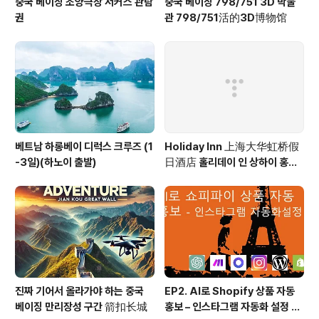
중국 베이징 조양극장 서커스 관람
중국 베이징 798/751 3D 박물
권
관 798/751活的3D博物馆
베트남 하롱베이 디럭스 크루즈 (1
Holiday Inn 上海大华虹桥假
-3일)(하노이 출발)
日酒店 홀리데이 인 상하이 홍차
오 Holiday Inn Shanghai Ho
ngqiao
진짜 기어서 올라가야 하는 중국
EP2. AI로 Shopify 상품 자동
베이징 만리장성 구간 箭扣长城
홍보 – 인스타그램 자동화 설정 방