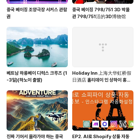
중국 베이징 조양극장 서커스 관람
중국 베이징 798/751 3D 박물
권
관 798/751活的3D博物馆
베트남 하롱베이 디럭스 크루즈 (1
Holiday Inn 上海大华虹桥假
-3일)(하노이 출발)
日酒店 홀리데이 인 상하이 홍차
오 Holiday Inn Shanghai Ho
ngqiao
진짜 기어서 올라가야 하는 중국
EP2. AI로 Shopify 상품 자동