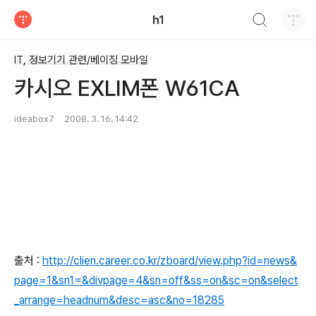
검색하기
h1
티스토리
IT, 정보기기 관련/베이징 모바일
카시오 EXLIM폰 W61CA
ideabox7
2008. 3. 16. 14:42
출처 :
http://clien.career.co.kr/zboard/view.php?id=news&
page=1&sn1=&divpage=4&sn=off&ss=on&sc=on&select
_arrange=headnum&desc=asc&no=18285