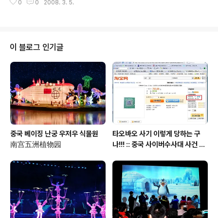
0
0
2008. 3. 5.
8 Mini One Prototype 입니다. 8월달에 최종 버젼이 선보일꺼 같은데 아직
반응속도가 많이 느리네요. Meizu는 이 데모버젼의 터치스크린이 플라스틱으
로 되어 있어서 그렇다고 하네요. 파이널 버젼에는 터치스크린은 유리가 들어
간다고 합니다. 보시면 아시다시피 아이폰의 UI와 거의 비슷합니다. 마지막 질
문이 재미나네요. IPhone 과 너무 똑같지 않냐는 질문에 Meizu 의 반응. 수
이 블로그 인기글
정... Meiz..
중국 베이징 난궁 우저우 식물원
타오바오 사기 이렇게 당하는 구
南宫五洲植物园
나!!! :: 중국 사이버수사대 사건 접
수 방법 안내 포함