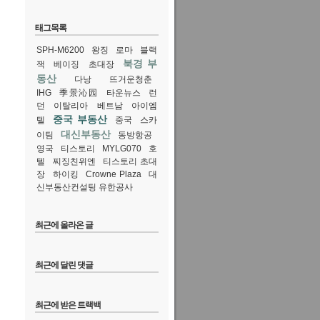
태그목록
SPH-M6200
왕징
로마
블랙
북경 부
잭
베이징
초대장
동산
다낭
뜨거운청춘
IHG
季景沁园
타운뉴스
런
던
이탈리아
베트남
아이엠
중국 부동산
텔
중국
스카
대신부동산
이팀
동방항공
영국
티스토리
MYLG070
호
텔
찌징친위엔
티스토리 초대
장
하이킹
Crowne Plaza
대
신부동산컨설팅 유한공사
최근에 올라온 글
최근에 달린 댓글
최근에 받은 트랙백