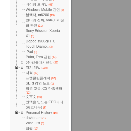
베이징 모바일
(93)
Windows Mobile 관련
(7)
블랙잭, m6200
(19)
인터넷 전화, VoIP, 070전
화 관련
(21)
Sony Ericsson Xperia
X1
(5)
Dopod s900c(HTC
Touch Diamo..
(3)
iPad
(3)
Palm, Treo 관련
(14)
(주)엔슬래시닷컴
(29)
자기 개발
(175)
서적
(57)
프랭클린플래너
(67)
SERI 경영 노트
(1)
직원 교육, CS 만족센터
(12)
文言文
(10)
인맥을 만드는 CEO파티
(링크나우)
(8)
Personal History
(16)
davidnam
(1)
Wish List
(0)
집필
(15)