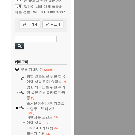
본 블로그 관련 질문하기
당신이 나에 대해 궁금해
하는 것들? Who's Daddy man?
카테고리
분류 전체보기
(2045)
방한 일본인을 위한 한국
여행 상품 판매 쇼핑몰
(2)
방한 외국인을 위한 무기
명 올인원 선불카드 한카
통
(1)
뜨거운청춘! 여행의희열!!
트립투고!!! 히어위고..
(1091)
여행상품 코멘트
(16)
여행 상품
(21)
ChatGPT와 여행
(6)
드론과 여행
(29)