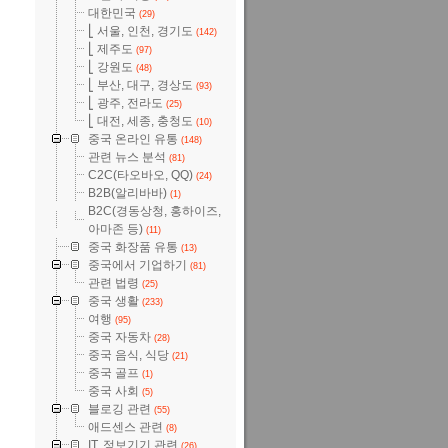
대한민국
(29)
⎣ 서울, 인천, 경기도
(142)
⎣ 제주도
(97)
⎣ 강원도
(48)
⎣ 부산, 대구, 경상도
(93)
⎣ 광주, 전라도
(25)
⎣ 대전, 세종, 충청도
(10)
중국 온라인 유통
(148)
관련 뉴스 분석
(81)
C2C(타오바오, QQ)
(24)
B2B(알리바바)
(1)
B2C(경동상청, 홍하이즈,
아마존 등)
(11)
중국 화장품 유통
(13)
중국에서 기업하기
(81)
관련 법령
(25)
중국 생활
(233)
여행
(95)
중국 자동차
(28)
중국 음식, 식당
(21)
중국 골프
(1)
중국 사회
(5)
블로깅 관련
(55)
애드센스 관련
(8)
IT, 정보기기 관련
(26)