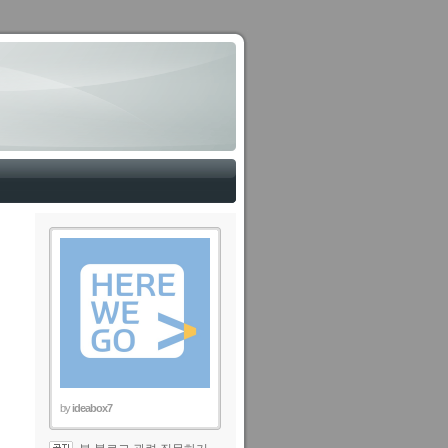
by
ideabox7