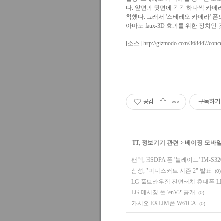
다. 앞면과 뒷면에 각각 하나씩 카메
착했다. 그래서 '스테레오 카메라' 폰
아마도 faux-3D 효과를 위한 장치인
[소스]
http://gizmodo.com/368447/conc
공감
구독하기
'
IT, 정보기기 관련
>
베이징 모바
팬텍, HSDPA 폰 '블레이드' IM-S3
삼성, "미니스커트 시즌 2" 발표
(0)
LG 풀브라우징 전면터치 휴대폰 LH2
LG 메시징 폰 'enV2' 공개
(0)
카시오 EXLIM폰 W61CA
(0)