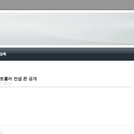
명록
모토롤러 컨셉 폰 공개
17. 10:34
고