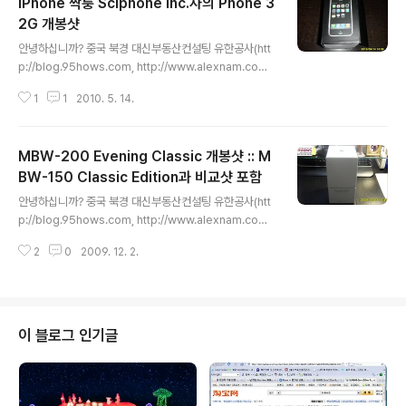
iPhone 짝퉁 Sciphone Inc.사의 Phone 3
2G 개봉샷
글 내용
안녕하십니까? 중국 북경 대신부동산컨설팅 유한공사(htt
p://blog.95hows.com, http://www.alexnam.com)
의 남 기범입니다. 아는 지인이 심천(Shenzen)에 출장갔
1
1
2010. 5. 14.
다 오면서 800위엔짜리 아이폰 짝퉁을 사 가지고 오셨네
요.. 저보고 구경이나 해 보라고, 몇일 놓고 간거 사진으로
인증샷 올려 드립니다. 전반적으로 어리숙한 마무리와 어
MBW-200 Evening Classic 개봉샷 :: M
떤 플래폼에서 돌리는지는 모르겠지만, UI도 깔끔하지 않
았습니다. 반응 속도는 아이폰보다는 약간 느리지만, Win
BW-150 Classic Edition과 비교샷 포함
글 내용
dows Mobile 단말들 정도는 나오는듯한 분위기였습니
안녕하십니까? 중국 북경 대신부동산컨설팅 유한공사(htt
다. 각종 게임이나 어플리케이션이 미리 설치가 되어 있던
p://blog.95hows.com, http://www.alexnam.com)
데, 모두 잘 돌아가더군요.. GSM용 SIM카드가 두장이 들
의 남 기범입니다. 어떤 분의 요청으로 Sony Ericsson M
어가서 Dual을 지원하더군요. 스타일러스 팬도 들어 있습
2
0
2009. 12. 2.
BW-200 Evening Classic을 구매대행 해 드렸습니다.
니다..
과거 MBW-200 Sparkling Allure의 개봉샷으로 포스
팅했었는데, Evening Classic도 괜찮네요.. Sony Erics
son 블루투스 시계 MBW-200 Sparkling Allure 개봉
기 by 카이시이 | 2009/10/26 12:23 안녕하십니까? 중
이 블로그 인기글
국 북경 대신부동산컨설팅 유한공사(http://blog.95how
s.com, http://www.alexnam.com)의 남 기범입니다.
과거 MBW-150의... E..