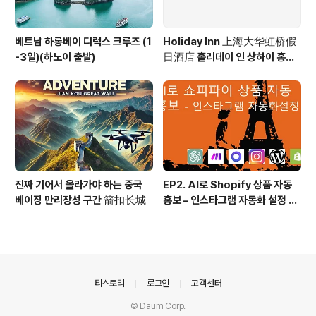
베트남 하롱베이 디럭스 크루즈 (1
Holiday Inn 上海大华虹桥假
-3일)(하노이 출발)
日酒店 홀리데이 인 상하이 홍차
오 Holiday Inn Shanghai Ho
ngqiao
진짜 기어서 올라가야 하는 중국
EP2. AI로 Shopify 상품 자동
베이징 만리장성 구간 箭扣长城
홍보 – 인스타그램 자동화 설정 방
법! (시나리오, 프롬프트 등 모든
소스 100% 공개)
의안내
티스토리
로그인
고객센터
© Daum Corp.