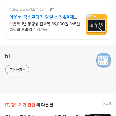
http://www.컴스쿨.com
광고
아웃룩 컴스쿨닷컴 당일 신청&결제시
기프티콘!
아웃룩 1년 동영상 전과목 89,000원,365일
피씨와 모바일 수강가능.
로그 정보
h1
구독하기
더보기
IT, 정보기기 관련
의 다른 글