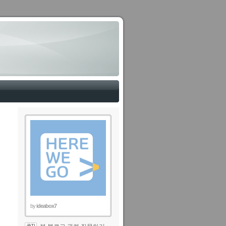
by
ideabox7