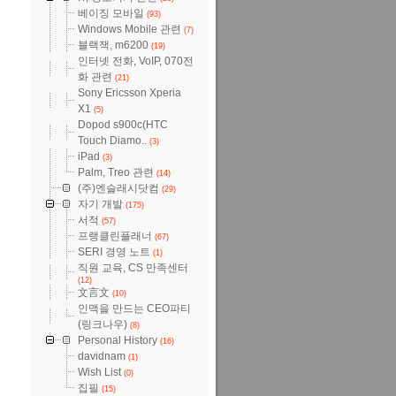
베이징 모바일
(93)
Windows Mobile 관련
(7)
블랙잭, m6200
(19)
인터넷 전화, VoIP, 070전
화 관련
(21)
Sony Ericsson Xperia
X1
(5)
Dopod s900c(HTC
Touch Diamo..
(3)
iPad
(3)
Palm, Treo 관련
(14)
(주)엔슬래시닷컴
(29)
자기 개발
(175)
서적
(57)
프랭클린플래너
(67)
SERI 경영 노트
(1)
직원 교육, CS 만족센터
(12)
文言文
(10)
인맥을 만드는 CEO파티
(링크나우)
(8)
Personal History
(16)
davidnam
(1)
Wish List
(0)
집필
(15)