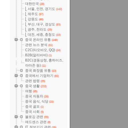
대한민국
(29)
⎣ 서울, 인천, 경기도
(142)
⎣ 제주도
(97)
⎣ 강원도
(48)
⎣ 부산, 대구, 경상도
(93)
⎣ 광주, 전라도
(25)
⎣ 대전, 세종, 충청도
(10)
중국 온라인 유통
(148)
관련 뉴스 분석
(81)
C2C(타오바오, QQ)
(24)
B2B(알리바바)
(1)
B2C(경동상청, 홍하이즈,
아마존 등)
(11)
중국 화장품 유통
(13)
중국에서 기업하기
(81)
관련 법령
(25)
중국 생활
(233)
여행
(95)
중국 자동차
(28)
중국 음식, 식당
(21)
중국 골프
(1)
중국 사회
(5)
블로깅 관련
(55)
애드센스 관련
(8)
IT, 정보기기 관련
(26)