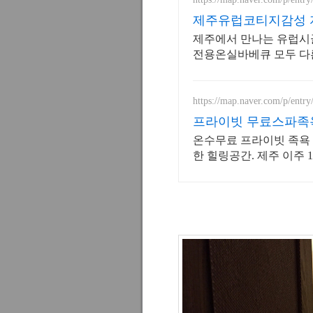
제주유럽코티지감성 
감성
제주에서 만나는 유럽시골
전용온실바베큐 모두 다
는 프라이빗 자쿠지와 
https://map.naver.com/p/entr
프라이빗 무료스파족욕
영
온수무료 프라이빗 족욕 스파. 반
한 힐링공간. 제주 이주 
성 스테이, 야외 바베큐