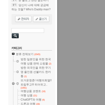
본 블로그 관련 질문하기
당신이 나에 대해 궁금해
하는 것들? Who's Daddy man?
카테고리
분류 전체보기
(2045)
방한 일본인을 위한 한국
여행 상품 판매 쇼핑몰
(2)
방한 외국인을 위한 무기
명 올인원 선불카드 한카
통
(1)
뜨거운청춘! 여행의희열!!
트립투고!!! 히어위고..
(1091)
여행상품 코멘트
(16)
여행 상품
(21)
ChatGPT와 여행
(6)
드론과 여행
(29)