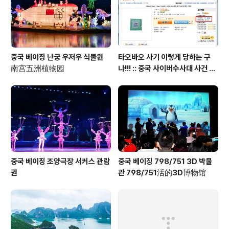
위해 Imfone 블투와 연결해서 사용하는 SPH-V6900
(삼성 블루블..
중국 베이징 난궁 우저우 식물원
타오바오 사기 이렇게 당하는 구
南宫五洲植物园
나!!! :: 중국 사이버수사대 사건 접
수 방법 안내 포함
중국 베이징 조양극장 서커스 관람
중국 베이징 798/751 3D 박물
권
관 798/751活的3D博物馆