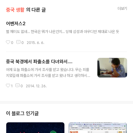
더보기
중국 생활
의 다른 글
어벤져스2
글 내용
별 재미도 없네... 한국은 뭐가 나온건지... 당췌 삼성과 아우디만 제대로 나온 듯
0
0
2015. 6. 6.
중국 북경에서 파출소를 다녀와서....
글 내용
어제 오늘 파출소에 가셔 조사를 받고 왔습니다. 무슨 죄를
지었길래 파출소에 가서 조사를 받고 왔냐 하고 생각하시
겠지만,... 저희 포지션은 피해자였습니다. 제가 운영하는
1
0
2014. 12. 26.
부동산 회사가 중국 북경에 3개 지점을 두고 있습니다. 제
가 주로 일하는 곳은 중국 북경 왕징점(왕징신청 건물)에
있는데, 이 곳이 2007년 1월부터 도둑이 자주 들었습니
다. 2007년 1월 20일경에는 직원들 월급과 설 명절 보너
스를 주기 위해 현금 중국돈으로 187500 RMB를 은행에
이 블로그 인기글
서 찾아서 20일날 주지 못하고, 책상 서랍에 두고(열쇠는
잠궜음) 갔는데, 그 다음날 돈이 없어졌더군요. 그 뒤로, 얼
마전에는 제가 중국에서 아이엠텔이나 Skype를 사용하기