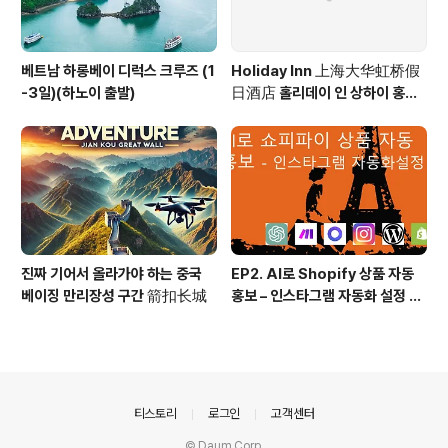
베트남 하롱베이 디럭스 크루즈 (1
Holiday Inn 上海大华虹桥假
-3일)(하노이 출발)
日酒店 홀리데이 인 상하이 홍차
오 Holiday Inn Shanghai Ho
ngqiao
진짜 기어서 올라가야 하는 중국
EP2. AI로 Shopify 상품 자동
베이징 만리장성 구간 箭扣长城
홍보 – 인스타그램 자동화 설정 방
법! (시나리오, 프롬프트 등 모든
소스 100% 공개)
의안내
티스토리
로그인
고객센터
© Daum Corp.