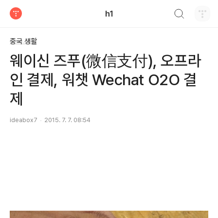
검색하기
h1
티스토리
중국 생활
웨이신 즈푸(微信支付), 오프라
인 결제, 워챗 Wechat O2O 결
제
ideabox7
2015. 7. 7. 08:54