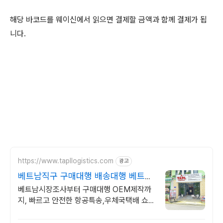
해당 바코드를 웨이신에서 읽으면 결제할 금액과 함께 결제가 됩
니다.
https://www.tapllogistics.com
광고
베트남직구 구매대행 배송대행 베트
남-한국 양방향 국제택배
베트남시장조사부터 구매대행 OEM제작까
지, 빠르고 안전한 항공특송,우체국택배 쇼피
라자다 롯데쇼핑 온/오프라안 구매대행 빠르
고 안전하고 친절합니다.