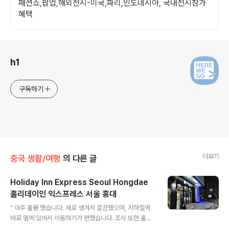
패션쇼,팝업,해외전시-미국,파리,인도네시아, 국내전시참가
혜택
로그 정보
h1
구독하기
더보기
중국 생활/여행
의 다른 글
Holiday Inn Express Seoul Hongdae
홀리데이인 익스프레스 서울 홍대
글 내용
" 아주 훌륭 했습니다. 새로 생겨서 깔끔했으며, 지하철역
바로 옆에 있어서 이동하기가 편했습니다. 조식 또한 훌륭
했습니다. 면도기는 배치되어 있지 않으나, 프론트에 요청