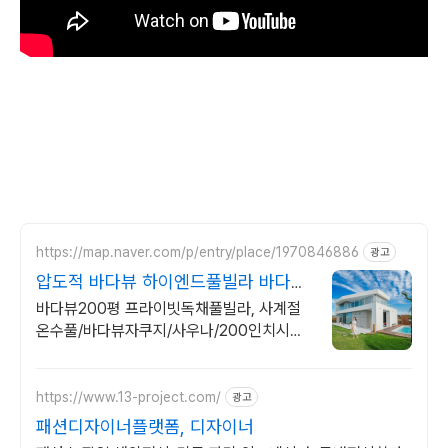
https://map.naver.com/p/entry/place/1970846886
광고
압도적 바다뷰 하이엔드풀빌라 바다뷰
자쿠지 상시 무료
바다뷰200평 프라이빗독채풀빌라, 사계절
온수풀/바다뷰자쿠지/사우나/200인치시네
마 200평 잔디정원, 소파에서 바다뷰, 에메
랄드 감성 수영장, 핀란드 사우나, 불멍
https://www.13-project.com/
광고
패션디자이너플랫폼, 디자이너