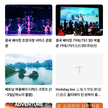
수 방법 안내 포함
중국 베이징 조양극장 서커스 관람
중국 베이징 798/751 3D 박물
권
관 798/751活的3D博物馆
베트남 하롱베이 디럭스 크루즈 (1
Holiday Inn 上海大华虹桥假
-3일)(하노이 출발)
日酒店 홀리데이 인 상하이 홍차
오 Holiday Inn Shanghai Ho
ngqiao