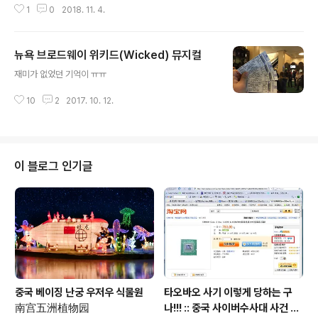
1
0
2018. 11. 4.
하면 무료로 제공해 줍니다. "
뉴욕 브로드웨이 위키드(Wicked) 뮤지컬
글 내용
재미가 없었던 기억이 ㅠㅠ
10
2
2017. 10. 12.
이 블로그 인기글
중국 베이징 난궁 우저우 식물원
타오바오 사기 이렇게 당하는 구
南宫五洲植物园
나!!! :: 중국 사이버수사대 사건 접