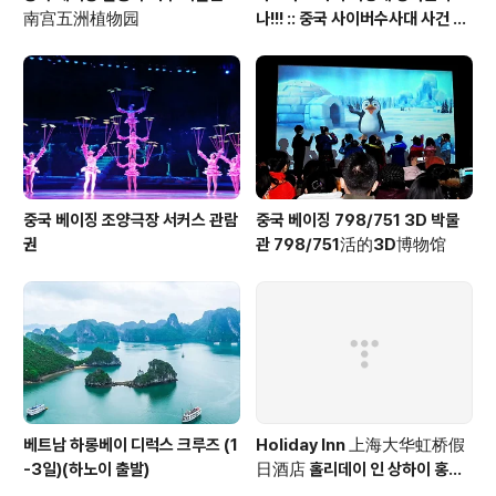
南宫五洲植物园
나!!! :: 중국 사이버수사대 사건 접
수 방법 안내 포함
중국 베이징 조양극장 서커스 관람
중국 베이징 798/751 3D 박물
권
관 798/751活的3D博物馆
베트남 하롱베이 디럭스 크루즈 (1
Holiday Inn 上海大华虹桥假
-3일)(하노이 출발)
日酒店 홀리데이 인 상하이 홍차
오 Holiday Inn Shanghai Ho