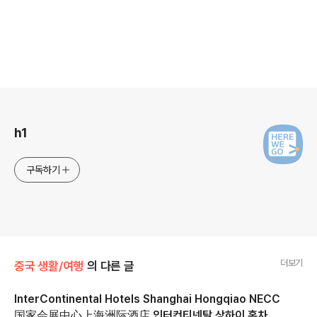
로그 정보
h1
구독하기
더보기
중국 생활/여행
의 다른 글
InterContinental Hotels Shanghai Hongqiao NECC
国家会展中心上海洲际酒店 인터컨티넨탈 상하이 홍차오