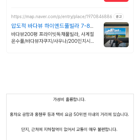
혜택! 앱으로 알림 받고 똑똑하게 숙소 예약
하기
https://map.naver.com/p/entry/place/1970846886
광고
압도적 바다뷰 하이엔드풀빌라 7-8월
한정 수영장 포함
바다뷰200평 프라이빗독채풀빌라, 사계절
온수풀/바다뷰자쿠지/사우나/200인치시네
마 바다뷰 자쿠지 상시 무료, 7-8월 한정 수
영장포함, 핀란드식 사우나,200평정원
가성비 훌륭합니다.
홍차오 공항과 홍췐루 등과 택비 요금 50위엔 이내의 거리에 있습니다.
단지, 근처에 지하철역이 없어서 교통이 매우 불편합니다.