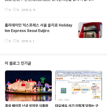
글 내용
NECC
0
0
2019. 5. 11.
홀리데이인 익스프레스 서울 을지로 Holiday
Inn Express Seoul Euljiro
글 내용
0
0
2019. 5. 1.
이 블로그 인기글
중국 베이징 난궁 우저우 식물원
타오바오 사기 이렇게 당하는 구