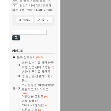
본 블로그 관련 질문하기
당신이 나에 대해 궁금해
하는 것들? Who's Daddy man?
카테고리
분류 전체보기
(2045)
방한 일본인을 위한 한국
여행 상품 판매 쇼핑몰
(2)
방한 외국인을 위한 무기
명 올인원 선불카드 한카
통
(1)
뜨거운청춘! 여행의희열!!
트립투고!!! 히어위고..
(1091)
여행상품 코멘트
(16)
여행 상품
(21)
ChatGPT와 여행
(6)
드론과 여행
(29)