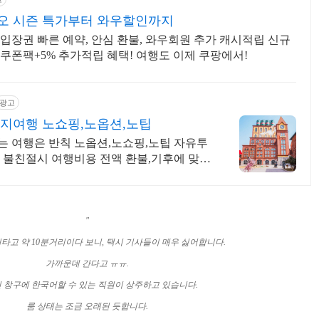
오 시즌 특가부터 와우할인까지
입장권 빠른 예약, 안심 환불, 와우회원 추가 캐시적립 신규
 쿠폰팩+5% 추가적립 혜택! 여행도 이제 쿠팡에서!
광고
지여행 노쇼핑,노옵션,노팁
는 여행은 반칙 노옵션,노쇼핑,노팁 자유투
 불친절시 여행비용 전액 환불,기후에 맞게
"
타고 약 10분거리이다 보니, 택시 기사들이 매우 싫어합니다.
가까운데 간다고 ㅠㅠ.
인
창구에
한국어할
수
있는
직원이
상주하고
있습니다
.
룸
상태는
조금
오래된
듯합니다
.