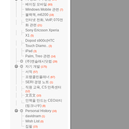
베이징 모바일
(93)
Windows Mobile 관련
(7)
블랙잭, m6200
(19)
인터넷 전화, VoIP, 070전
화 관련
(21)
Sony Ericsson Xperia
X1
(5)
Dopod s900c(HTC
Touch Diamo..
(3)
iPad
(3)
Palm, Treo 관련
(14)
(주)엔슬래시닷컴
(29)
자기 개발
(175)
서적
(57)
프랭클린플래너
(67)
SERI 경영 노트
(1)
직원 교육, CS 만족센터
(12)
文言文
(10)
인맥을 만드는 CEO파티
(링크나우)
(8)
Personal History
(16)
davidnam
(1)
Wish List
(0)
집필
(15)