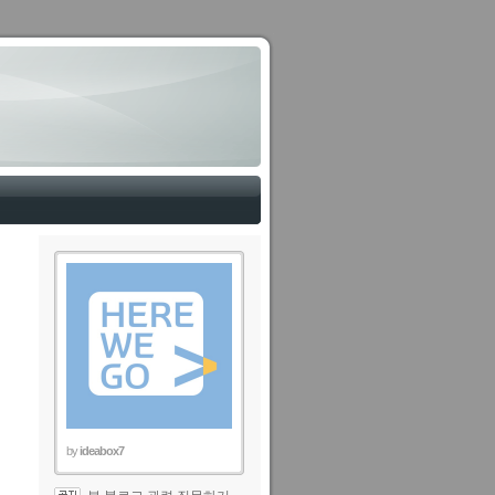
by
ideabox7