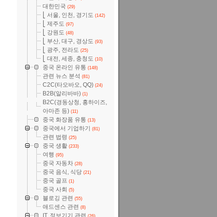
대한민국
(29)
⎣ 서울, 인천, 경기도
(142)
⎣ 제주도
(97)
⎣ 강원도
(48)
⎣ 부산, 대구, 경상도
(93)
⎣ 광주, 전라도
(25)
⎣ 대전, 세종, 충청도
(10)
중국 온라인 유통
(148)
관련 뉴스 분석
(81)
C2C(타오바오, QQ)
(24)
B2B(알리바바)
(1)
B2C(경동상청, 홍하이즈,
아마존 등)
(11)
중국 화장품 유통
(13)
중국에서 기업하기
(81)
관련 법령
(25)
중국 생활
(233)
여행
(95)
중국 자동차
(28)
중국 음식, 식당
(21)
중국 골프
(1)
중국 사회
(5)
블로깅 관련
(55)
애드센스 관련
(8)
IT, 정보기기 관련
(26)