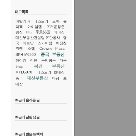
태그목록
이탈리아
티스토리
로마
블
랙잭
아이엠텔
뜨거운청춘
왕징
IHG
季景沁园
베이징
대신부동산컨설팅 유한공사
영
국
베트남
스카이팀
찌징친
위엔
호텔
Crowne Plaza
중국 부동산
SPH-M6200
하이킹
런던
동방항공
타운
북경 부동산
뉴스
MYLG070
티스토리 초대장
대신부동산
중국
다낭
초
대장
최근에 올라온 글
최근에 달린 댓글
최근에 받은 트랙백