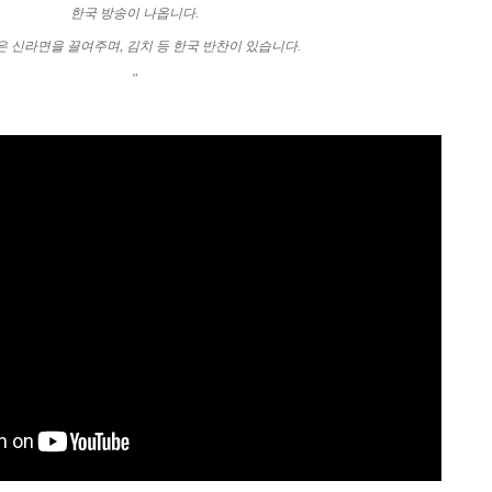
한국
방송이
나옵니다
.
은
신라면을
끌여주며
,
김치
등
한국
반찬이
있습니다
.
"