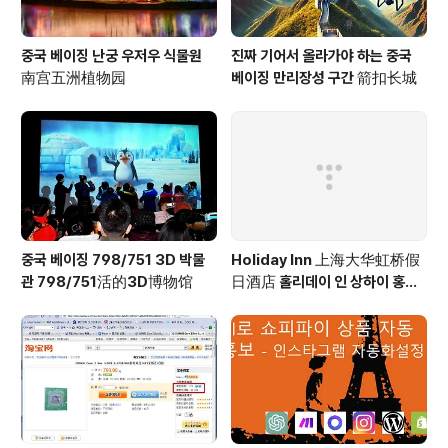
중국 베이징 난궁 우저우 식물원
진짜 기어서 올라가야 하는 중국
南宫五洲植物园
베이징 만리장성 구간 箭扣长城
중국 베이징 798/751 3D 박물
Holiday Inn 上海大华虹桥假
관 798/751活的3D博物馆
日酒店 홀리데이 인 상하이 홍차
오 Holiday Inn Shanghai Ho
ngqiao