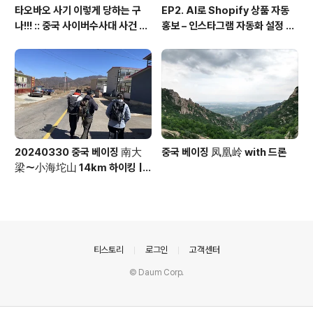
타오바오 사기 이렇게 당하는 구
EP2. AI로 Shopify 상품 자동
나!!! :: 중국 사이버수사대 사건 접
홍보 – 인스타그램 자동화 설정 방
수 방법 안내 포함
법! (시나리오, 프롬프트 등 모든
소스 100% 공개)
20240330 중국 베이징 南大
중국 베이징 凤凰岭 with 드론
梁～小海坨山 14km 하이킹 |
🚗 베이징 시내 2시간 거리 | 이국
적인 마을의 풍경과 고산의 경치를
볼 수 있고 흙길이 많아 등산하기
좋은 코스 | 드론
의안내
티스토리
로그인
고객센터
© Daum Corp.