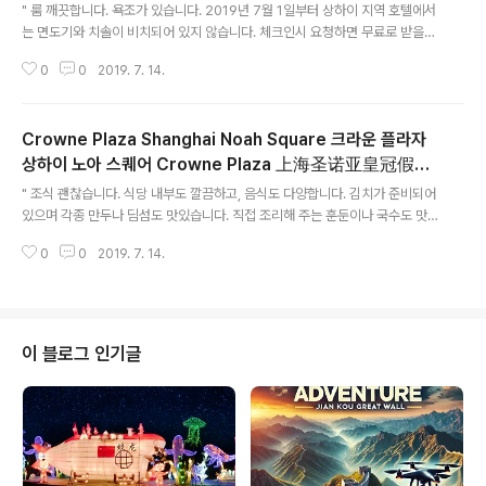
힘이 드립니다. 택시를 타니 너무 가깝다고 택시기사라 투털 거..
" 룸 깨끗합니다. 욕조가 있습니다. 2019년 7월 1일부터 상하이 지역 호텔에서
는 면도기와 치솔이 비치되어 있지 않습니다. 체크인시 요청하면 무료로 받을
수 있습니다. 홍차오 공항에서 택시로 약 20~30위엔 정도의 거리이며, 홍췐루
0
0
2019. 7. 14.
한국 식당 거리까지 택시로 약 30분 거리에 위치해 있습니다. " 2017/10/07 -
[중국 생활/여행] - Holiday Inn Shanghai Hongqiao 호텔 홍차오 공항에
서의 셔틀버스 Holiday Inn Shanghai Hongqiao 호텔 홍차오 공항에서의
Crowne Plaza Shanghai Noah Square 크라운 플라자
셔틀버스 홍차오 공항에서 Holiday Inn Shanghai Hongqiao 호텔까지 택
시 타고 가면 택시 기사들이 무쟈게 압력줍니다. 때로는 욕도 하구요.. 자기 몇시
상하이 노아 스퀘어 Crowne Plaza 上海圣诺亚皇冠假日
글 내용
간 기다렸는데, 고객 30여위..
酒店
" 조식 괜찮습니다. 식당 내부도 깔끔하고, 음식도 다양합니다. 김치가 준비되어
있으며 각종 만두나 딤섬도 맛있습니다. 직접 조리해 주는 훈둔이나 국수도 맛
있습니다. 룸 상태 깔끔하며 욕조가 있습니다. 전반적으로 가성비 훌륭한 곳입
0
0
2019. 7. 14.
니다. " 2015/07/24 - [중국 생활/여행] - Crowne Plaza Shanghai Noa
h Square Crowne Plaza Shanghai Noah Square 홍차오 공항에서 택시
요금 56위엔 정도 나옵니다. 상해에서 IHG 중이서는 가격대 성능비나 괜찮은
곳입니다. 우중루 홍췐루 부근 택시로 30분정도 걸립니다. KBS WORLD가 나
옵니다. 플레티넘 엠버써더로 룸 업그.. alexnam.com
이 블로그 인기글