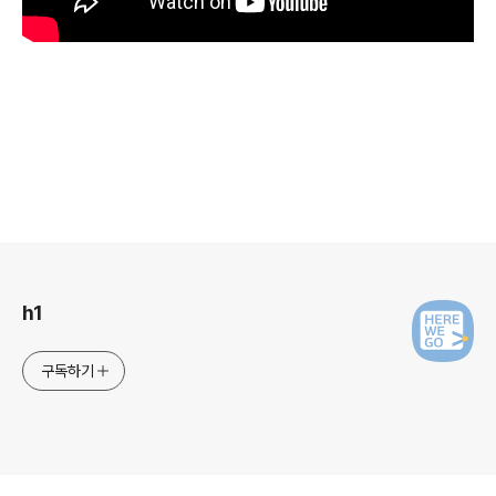
로그 정보
h1
구독하기