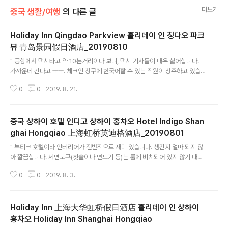
더보기
중국 생활/여행
의 다른 글
Holiday Inn Qingdao Parkview 홀리데이 인 칭다오 파크
뷰 青岛景园假日酒店_20190810
글 내용
" 공항에서 택시타고 약 10분거리이다 보니, 택시 기사들이 매우 싫어합니다.
가까운데 간다고 ㅠㅠ. 체크인 창구에 한국어할 수 있는 직원이 상주하고 있습
니다. 룸 상태는 조금 오래된 듯합니다. 한국 방송이 나옵니다. 조식은 신라면을
0
0
2019. 8. 21.
끌여주며, 김치 등 한국 반찬이 있습니다. "
중국 상하이 호텔 인디고 상하이 홍차오 Hotel Indigo Shan
ghai Hongqiao 上海虹桥英迪格酒店_20190801
글 내용
" 부티크 호텔이라 인테리어가 전반적으로 재미 있습니다. 생긴지 얼마 되지 않
아 깔끔합니다. 세면도구(칫솔이나 면도기 등)는 룸에 비치되어 있지 않기 때문
에 칫솔이나 면도기 같은 경우에는 요청하면 무료로 제공해 줍니다. 홍차오 공
0
0
2019. 8. 3.
항에서 도보로 걸어오기에는 땀나고, 택시타고 오쟈니 5분 거리이고 너무 애매
합니다. 조식의 경우 사실 먹을게 별로 없습니다. ㅠㅠ " 2018/10/18 - [중국
생활] - Hotel Indigo Shanghai Hongqiao 上海虹桥英迪格酒店 Hotel
Holiday Inn 上海大华虹桥假日酒店 홀리데이 인 상하이
Indigo Shanghai Hongqiao 上海虹桥英迪格酒店 호텔 깔끔합니다. 조
식도 괜찮구요.. 인테리어 또한 훌륭합니다. 단지, 홍차오 공항에서 가기가 너무
홍차오 Holiday Inn Shanghai Hongqiao
글 내용