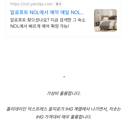
https://nol.yanolja.com
광고
알로프트 NOL에서 예약 매일 NOL
DRAW 추첨!
알로프트 찾으셨나요? 지금 검색한 그 숙소
NOL에서 빠르게 예약 확정 가능!
"
가성비
훌륭합니다
.
홀리데이인
익스프레스
을지로가
IHG
계열에서
나가면서
,
치솟는
IHG
가격대비
매우
훌륭합니다
.