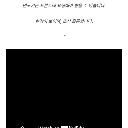
면도기는
프론트에
요청해야
받을
수
있습니다
.
한강이
보이며
,
조식
훌륭합니다
.
"