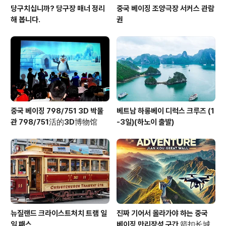
당구치십니까? 당구장 매너 정리
중국 베이징 조양극장 서커스 관람
해 봅니다.
권
중국 베이징 798/751 3D 박물
베트남 하롱베이 디럭스 크루즈 (1
관 798/751活的3D博物馆
-3일)(하노이 출발)
뉴질랜드 크라이스트처치 트램 일
진짜 기어서 올라가야 하는 중국
일 패스
베이징 만리장성 구간 箭扣长城