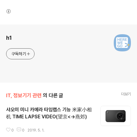
(새창열림)
로그 정보
h1
구독하기
더보기
IT, 정보기기 관련
의 다른 글
샤오미 미니 카메라 타임랩스 기능 米家小相
机 TIME LAPSE VIDEO(望京<->燕郊)
글 내용
0
0
2019. 5. 1.