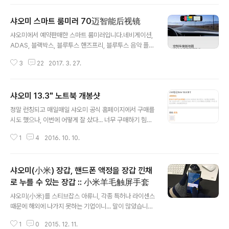
샤오미 스마트 룸미러 70迈智能后视镜
글 내용
샤오미에서 예약판매한 스마트 룸미러입니다.네비게이션,
ADAS, 블랙박스, 블루투스 핸즈프리, 블루투스 음악 플레
이, 网易 음악 플래이, 기타 등등 의 기능을 가졌습니다. 결
3
22
2017. 3. 27.
론, 깔끔하고, 대 만족입니다. ㅋㅋㅋㅋ 박스 포장 깔끔합니
다. 안에 구성품입니다. 배터리가 있는데, 날 더울때 안 터
질라나 모르겠습니다. ㅠㅠ 데이터 통신을 합니다.지도 데
샤오미 13.3" 노트북 개봉샷
이터도 받아오고, 온라인 음악 플레이를 해 줍니다.메모리
글 내용
카드는 데이터 저장하는데 사용됩니다. 설치 화면은 다음
정말 런칭되고 매일매일 샤오미 공식 홈페이지에서 구매를
과 같습니다. 기본 시가잭 연결하게 되어 있지만, 메립하였
시도 했으나, 이번에 어떻게 잘 샀다... 너무 구매하기 힘드
습니다. 처음에 전원이 들어가면 핸드폰과 연결하기 위해
신 놈인디.... ​​​​​​​​ ​​​​​​​​​ ​​​​​​​​​ ​​​​​​
전용 APP 다운로드 가능한 QR코드가 나오고, 다음 화면
1
4
2016. 10. 10.
에서 해당 APP과 스마트 룸미러를 연결하기 위한 QR코드
가 나옵니다. 핸드폰과 블루..
샤오미(小米) 장갑, 핸드폰 액정을 장갑 낀채
로 누를 수 있는 장갑 :: 小米羊毛触屏手套
글 내용
샤오미(小米)를 스티브잡스 아류니, 각종 특허나 라이센스
때문에 해외에 나가지 못하는 기업이니... 말이 많았습니다.
개인적인 생각은 샤오미는 핸드폰 만드는 회사가 아니라고
1
0
2015. 12. 11.
생각합니다. 오히려 IoT 기업이지... 모든 단말이 인터넷으