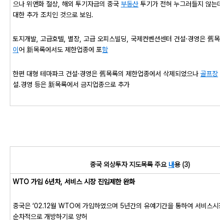
으나 위앤화 절상, 해외 투기자금의 중국
부동산
투기가 전혀 누그러들지 않는
대한 추가 조치인 것으로 보임.
토지개발, 고급호텔, 별장, 고급 오피스빌딩, 국제컨벤션센터 건설·경영은 舊
이
어 新목록에서도 제한업종에 포
함
한편 대형 테마파크 건설·경영은 舊목록의 제한업종에서 삭제되었으나
골프장
설․경영 등은 新목록에서 금지업종으로 추가
중국 외상투자 지도목록 주요
내
용 (3)
WTO 가입 6년차, 서비스 시장 진입제한 완화
중국은 ‘02.12월 WTO에 가입하였으며 5년간의 유예기간을 통하여 서비스
순차적으로 개방하기로 양허