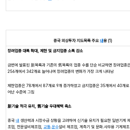
중국 외상투자 지도목록 주요
내
용 (1)
장려업종 대폭 확대, 제한 및 금지업종 소폭 감소
금번에 발표된 新목록과 기존의 舊목록의 업종 수를 단순 비교하면 장려업종
256개에서 342개로 늘어나며 장려업종의 변화가 가장 크게 나타남
제한업종은 78개에서 87개로 9개 증가하였고 금지업종은 35개에서 40개로 
어난 수준에 그침
新기술 적극 유치, 舊기술 우대혜택 축소
중국
내
생산력과 시장수급 상황을 고려하여 신기술 유치가 필요한 일반기계 
조업, 전문설비제조업,
교통
․
운수
설비 제조업, 계측기 및 문화․사무용 기계제조