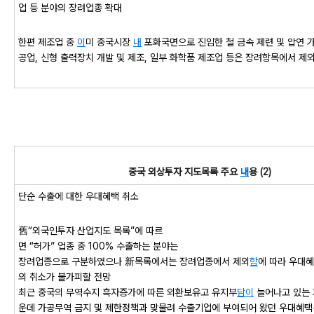
업 등 분야의 장려업종 확대
한편 제조업 중
이
미 중국시장
내
포화국면으로 진입한 철 금속 제련 및 압연 
공업, 신형 출력장치 개발 및 제조, 일부 화학품 제조업 등은 장려항목에서 제
중국 외상투자 지도목록 주요
내
용 (2)
단순 수출에 대한 우대혜택 취소
舊“외국인투자 산업지도 목록”에 따르
면 “허가” 업종 중 100% 수출하는 분야는
장려업종으로 구분하였으나 新목록에서는 장려업종에서 제외
함
에 따라 우대
의 취소가 불가피할 전망
최근 중국의 무역수지 흑자증가에 따른 외환보유고 유지부
담
이
늘어나고 있는 
운데 가공무역 금지 및 제한정책과 맞물려 수출기업에 부여되어 왔던 우대혜택