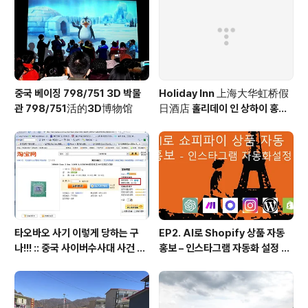
중국 베이징 798/751 3D 박물
Holiday Inn 上海大华虹桥假
관 798/751活的3D博物馆
日酒店 홀리데이 인 상하이 홍차
오 Holiday Inn Shanghai Ho
ngqiao
타오바오 사기 이렇게 당하는 구
EP2. AI로 Shopify 상품 자동
나!!! :: 중국 사이버수사대 사건 접
홍보 – 인스타그램 자동화 설정 방
수 방법 안내 포함
법! (시나리오, 프롬프트 등 모든
소스 100% 공개)