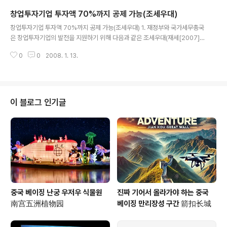
가 넘는다고 한다. 그렇다면 새로 실시되는 특허경영에 대하여 알아보자. ◈ 상
창업투자기업 투자액 70%까지 공제 가능(조세우대)
업특허경영이란 무얼 말하는가? 상업특허경영이라는 것은 하나의 마케팅방식
글 내용
으로서 기업의 등록된 상표, 기업표지, 특허, 노하우 등 경영자원을 갖고 있는 회
창업투자기업 투자액 70%까지 공제 가능(조세우대) 1. 재정부와 국가세무총국
사가 특허인이고, 계약 체결을 통하여 이런 경영자원을 다른 경영자 즉 피특허
은 창업투자기업의 발전을 지원하기 위해 다음과 같은 조세우대(재세[2007]3
인에게 사용하게 함으로써 피특허..
1호)를 실시하는 바, 동 내용 요약 정리함 2. 주요 내용 가. 창업투자기업이 주권
0
0
2008. 1. 13.
투자방식을 통해 미상장(未上市)중소첨단기술기업에 투자한지 2년 이상이고
다음 조건에 부합할 경우 그 투자액의 70%를 과세대상소득금액에서 공제할 수
있음 (1) 경영범위가 관련규정에 부합되고, 공상부문에 "창업투자유한책임회
사", "창업투자주식유한회사" 등 전문성창업투자회사로 등기 (2) 관련규정에 따
라 등록절차를 완성하고 등록관리부문의 조사 확인을 거쳐 투자운용이 ≪방법
이 블로그 인기글
≫의 규정에 부합할 것 (3) 투자한 중소첨단기술기업의 종업원수가 500명 이
하, 연 ..
중국 베이징 난궁 우저우 식물원
진짜 기어서 올라가야 하는 중국
南宫五洲植物园
베이징 만리장성 구간 箭扣长城