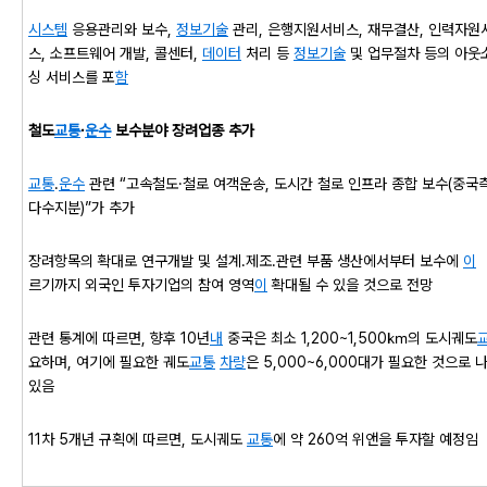
시스템
응용관리와 보수,
정보기술
관리, 은행지원서비스, 재무결산, 인력자원
스, 소프트웨어 개발, 콜센터,
데이터
처리 등
정보기술
및 업무절차 등의 아웃
싱 서비스를 포
함
철도
교통
·
운수
보수분야 장려업종 추가
교통
․
운수
관련 “고속철도·철로 여객운송, 도시간 철로 인프라 종합 보수(중국
다수지분)”가 추가
장려항목의 확대로 연구개발 및 설계․제조․관련 부품 생산에서부터 보수에
이
르기까지 외국인 투자기업의 참여 영역
이
확대될 수 있을 것으로 전망
관련 통계에 따르면, 향후 10년
내
중국은 최소 1,200~1,500㎞의 도시궤도
요하며, 여기에 필요한 궤도
교통
차량
은 5,000~6,000대가 필요한 것으로 
있음
11차 5개년 규획에 따르면, 도시궤도
교통
에 약 260억 위앤을 투자할 예정임