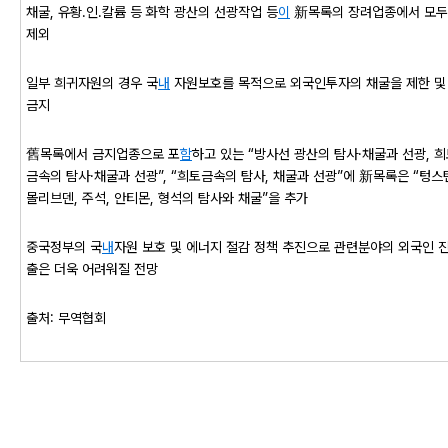
채굴, 유황․인․칼륨 등 화학 광산의 선광작업 등
이
新목록의 장려업종에서 모두
제외
일부 희귀자원의 경우 국
내
자원보호를 목적으로 외국인투자의 채굴을 제한 및
금지
舊목록에서 금지업종으로 포
함
하고 있는 “방사선 광산의 탐사·채굴과 선광, 
금속의 탐사·채굴과 선광”, “희토금속의 탐사, 채굴과 선광”에 新목록은 “텅스
몰리브덴, 주석, 안티몬, 형석의 탐사와 채굴”을 추가
중국정부의 국
내
자원 보호 및 에너지 절감 정책 추진으로 관련분야의 외국인 
출은 더욱 어려워질 전망
출처: 무역협회