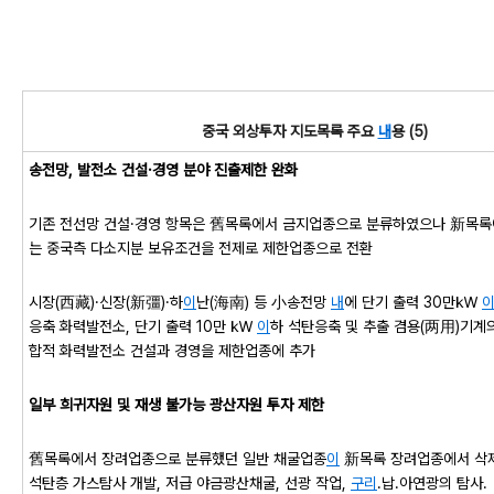
중국 외상투자 지도목록 주요
내
용 (5)
송전망, 발전소 건설·경영 분야 진출제한 완화
기존 전선망 건설·경영 항목은 舊목록에서 금지업종으로 분류하였으나 新목
는 중국측 다소지분 보유조건을 전제로 제한업종으로 전환
시장(西藏)·신장(新彊)·하
이
난(海南) 등 小송전망
내
에 단기 출력 30만㎾
응축 화력발전소, 단기 출력 10만 ㎾
이
하 석탄응축 및 추출 겸용(两用)기계
합적 화력발전소 건설과 경영을 제한업종에 추가
일부 희귀자원 및 재생 불가능 광산자원 투자 제한
舊목록에서 장려업종으로 분류했던 일반 채굴업종
이
新목록 장려업종에서 삭
석탄층 가스탐사 개발, 저급 야금광산채굴, 선광 작업,
구리
․납․아연광의 탐사․