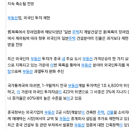
지속 축소될 전망
부동산
업, 외국인 투자 제한
舊목록에서 장려업종에 해당되었던 '일반
주택
지 개발건설'은 新목록의 장려
에서 제외됨에 따라 향후 외국인의 일반
주택
건설분야의 진출은 과거보다 제한
받을 전망
최근 외국인의
부동산
투자가 중국
내
주요 도시
부동산
가격상승의 한 가지 요
으로 지목되고 있는 가운데
이
번 목록을 통하여
부동산
분야의 외국인투자를 
함
으로써
부동산
과열투자 완화 추진
국가통계국에 따르면, 1~9월까지 전국
부동산
개발 투자액은 1조 6,800억 위
하고,
이
가운데 외국인 투자자금
이
423억 위앤으로 그 비중은 3%에 지나지 
나 증가율은 60%대의 높은 수준을 보
이
고 있음
중국정부는 외국기업의
부동산
2급 시장(개발상
이
건축한
주택
,
건물
을 소비자
게 매매하는 시장)에서의 교역 및
부동산
중개회사 설립을 추가로 제한하고 있
최근 중국 건설부 등 관련 부처에서 발표한
부동산
업종에 대한 긴축정책
이
있