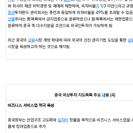
와 회사의 채권 위탁경영 및 매매에 제한하며, 외자비율
이
1/3 미만
이
라고 규
증권
투자펀드 관리회사는 종전과 동일하게 외자비율을 49%를 초과할 수 없음
선물
회사는 舊목록에서 금지업종으로 분류하였으나 新목록에서는 제한업종으
분류하여 중국 측 다수지분을 조건으로 외국인투자가 가능하게 됨
최근 중국의
금융
시장 개방 확대에 따라 외국의 선진 관리기법 도입을 통한
금
시장을 육성하고자 하는 것으로 해석됨
중국 외상투자 지도목록 주요
내
용 (4)
비즈니스 서비스업 적극 육성
중국정부는 산업구조 고도화와
일자리
창출을 목적으로 비즈니스 서비스업을 
롭게 장려업종으로 추가