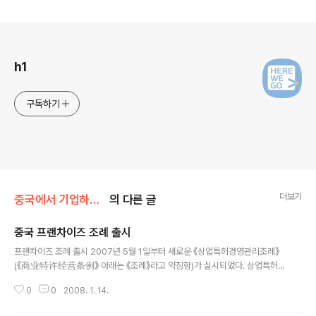
로그 정보
h1
구독하기
더보기
중국에서 기업하기/관련 법령
의 다른 글
중국 프랜차이즈 조례 출시
글 내용
프랜차이즈 조례 출시 2007년 5월 1일부터 새로운 《상업특허경영관리조례》
(《商业特许经营条例》 아래는 《조례》라고 약칭함)가 실시되었다. 상업특허
경영이라는 것은 우리가 쉽게 얘기하는 프랜차이즈 사업이다. 중국에서는 “특
0
0
2008. 1. 14.
허경영” 혹은 “가맹연쇄”라고 하는데 통계에 의하면 KFC, 맥도날드, 췐쮜더,
마란라면 등 음식점과 소매, 세탁 등 60여개 분야의 특허가맹점이 약 16만 개