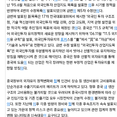
난 ‘95.6월 처음으로 외국인투자 산업지도 목록을 발표한
이
후 시기별 정책을
반영하여 4번의 수정목록
이
발표되었으며 금번
이
제5차 수정안
이
다.
금번에 발표된 新목록은 17차 전국대표대회에서 제시한 ‘외국인 투자 구조조
정, 기술 혁신분야의 외국인투자 역할 강화, 산업 고도화, 지역 균형 발전을 위
한 적극적 역할 추진’등의 목표에 따라 제정된 것
이
다. 중국은 “11.5 규획”에
어 외국인투자 유치정책의 새로운 방향을 제시하기 위하여 ‘06.11월 “11.5 외
이
용 규획”을 발표, 외국인투자유치의
포커
스를 “量”에서 “質”로 “자금”에서
“기술과 노하우”로 전환하고 있다. 금번 수정 발표된 “외국인투자 산업지도목
록”은 외국인투자를 무분별하게 유치하던 데서 벗어나 선별적으로 유치하려는
방침을 재확인시켜 준 것으로 해석된다. 중국은 향후 선별적 외자유치를 통해
중국에 도움
이
되는 산업은 적극 장려하는 한편 부정적 산업은 투자유치를 제
한할 방침
이
다.
중국정부의 외자유치 정책변화와
함
께 인건비 상승 등 생산비용의 고비용화로
단순가공과 수출기지로서의 메리트가 크게 하락하고 있다. 향후 중국
내
생산
구조의 고비용화는 불가피할 것으로 우려되며 중국시장의 환경변화에 따라 신
규 진입기업 및 기존 진출기업 모두 시장전략의 근본적 수정
이
불가피할 전망
이
다. 또한 지난해
이
후 각종 법령의 정비와
함
께 각종 후속조치가 속속 발표되
고 있는 가운데 정책 리스크 관리 중요성
이
높아지고 있으며 관련 업계의 정책
변화 모니터링과 신속대응
이
요구되고 있다.