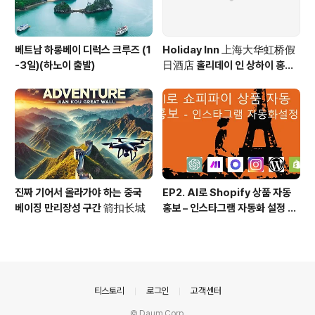
베트남 하롱베이 디럭스 크루즈 (1
Holiday Inn 上海大华虹桥假
-3일)(하노이 출발)
日酒店 홀리데이 인 상하이 홍차
오 Holiday Inn Shanghai Ho
ngqiao
진짜 기어서 올라가야 하는 중국
EP2. AI로 Shopify 상품 자동
베이징 만리장성 구간 箭扣长城
홍보 – 인스타그램 자동화 설정 방
법! (시나리오, 프롬프트 등 모든
소스 100% 공개)
의안내
티스토리
로그인
고객센터
© Daum Corp.