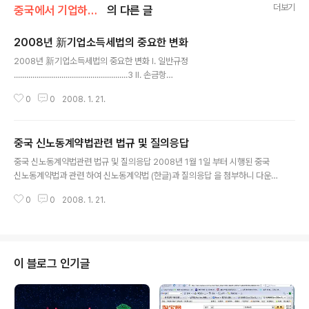
더보기
중국에서 기업하기/관련 법령
의 다른 글
2008년 新기업소득세법의 중요한 변화
글 내용
2008년 新기업소득세법의 중요한 변화 I. 일반규정
.......................................................3 II. 손금항
목.......................................................7 III. 고정자산의 세무처
0
0
2008. 1. 21.
리..........................................12 IV. 조세우대정책
...............................................................16 V. 특별납세조
정................................................................21 [자료출처 : 코트라 ] [ 자료작성 :
중국 신노동계약법관련 법규 및 질의응답
화인..
글 내용
중국 신노동계약법관련 법규 및 질의응답 2008년 1월 1일 부터 시행된 중국
신노동계약법과 관련 하여 신노동계약법 (한글)과 질의응답 을 첨부하니 다운로
드 받아 참고하시기 바랍니다. 첨부파일 중국신노동계약법질의응답모음.hwp
0
0
2008. 1. 21.
(94 KB) 첨부파일 신노동계약법.hwp (68 KB) wangjing [ news@wangji
ng.com ] Copyrights (c) 나만의 성공비결, 중국신문 지식뉴스 & wangjin
g.com, 무단전재 및 재배포 금지 2008-01-20 송고
이 블로그 인기글