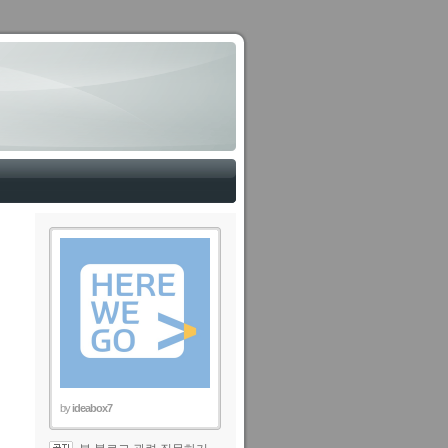
by
ideabox7