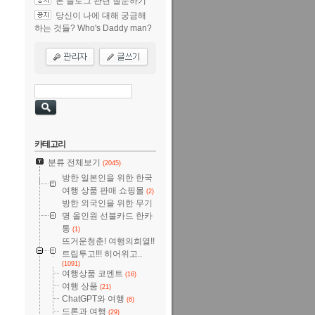
본 블로그 관련 질문하기
당신이 나에 대해 궁금해
하는 것들? Who's Daddy man?
카테고리
분류 전체보기
(2045)
방한 일본인을 위한 한국
여행 상품 판매 쇼핑몰
(2)
방한 외국인을 위한 무기
명 올인원 선불카드 한카
통
(1)
뜨거운청춘! 여행의희열!!
트립투고!!! 히어위고..
(1091)
여행상품 코멘트
(16)
여행 상품
(21)
ChatGPT와 여행
(6)
드론과 여행
(29)