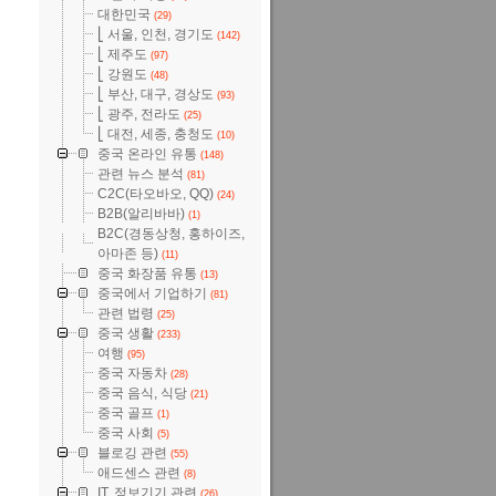
대한민국
(29)
⎣ 서울, 인천, 경기도
(142)
⎣ 제주도
(97)
⎣ 강원도
(48)
⎣ 부산, 대구, 경상도
(93)
⎣ 광주, 전라도
(25)
⎣ 대전, 세종, 충청도
(10)
중국 온라인 유통
(148)
관련 뉴스 분석
(81)
C2C(타오바오, QQ)
(24)
B2B(알리바바)
(1)
B2C(경동상청, 홍하이즈,
아마존 등)
(11)
중국 화장품 유통
(13)
중국에서 기업하기
(81)
관련 법령
(25)
중국 생활
(233)
여행
(95)
중국 자동차
(28)
중국 음식, 식당
(21)
중국 골프
(1)
중국 사회
(5)
블로깅 관련
(55)
애드센스 관련
(8)
IT, 정보기기 관련
(26)