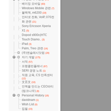
베이징 모바일
(93)
Windows Mobile 관련
(7)
블랙잭, m6200
(19)
인터넷 전화, VoIP, 070전
화 관련
(21)
Sony Ericsson Xperia
X1
(5)
Dopod s900c(HTC
Touch Diamo..
(3)
iPad
(3)
Palm, Treo 관련
(14)
(주)엔슬래시닷컴
(29)
자기 개발
(175)
서적
(57)
프랭클린플래너
(67)
SERI 경영 노트
(1)
직원 교육, CS 만족센터
(12)
文言文
(10)
인맥을 만드는 CEO파티
(링크나우)
(8)
Personal History
(16)
davidnam
(1)
Wish List
(0)
집필
(15)