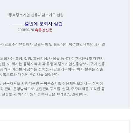
동북중소기업 신용재담보기구 설립
——— 할빈에 분회사 설립
2008/02/26
흑룡강신문
신용재담보주식유한회사 설립대회 및 현판식이 북경인민대회당에서 열
사는 료녕, 길림, 흑룡강성, 내몽골 등 4개 성(자치구) 및 대련시
설립, 이 회사는 동북지역내 각 류형의 중소기업신용담보기구에 신용
의 서비스를 제공하는 정책성 재담보기구이다. 회사 본부는 장춘
장춘, 훅호트와 대련에 분회사를 설립했다.
업 신용재담보 시점기구인 동북중소기업 신용재담보회사는 '정책성
회사화 관리' 운영방식으로 법인관리구조를 설치, 주주대회를 조직한 동
 설립했다. 회사의 첫기 등록자금은 30억원(인민페)이다.