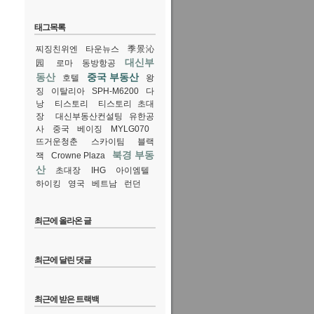
태그목록
찌징친위엔
타운뉴스
季景沁
대신부
园
로마
동방항공
동산
중국 부동산
호텔
왕
징
이탈리아
SPH-M6200
다
낭
티스토리
티스토리 초대
장
대신부동산컨설팅 유한공
사
중국
베이징
MYLG070
뜨거운청춘
스카이팀
블랙
북경 부동
잭
Crowne Plaza
산
초대장
IHG
아이엠텔
하이킹
영국
베트남
런던
최근에 올라온 글
최근에 달린 댓글
최근에 받은 트랙백