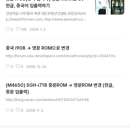
그램을 설치할 수 있어서, 다양하게 사용할 수 있는 장치가
한글, 중국어 입출력하기
글 내용
장점입니다. 스마트폰이나 PDA의 내용을 백업하는 각종
안녕하십니까?중국 북경 대신부동산컨설팅 유한공사(htt
프로그램들이(Spb Backup과 같은) 많이 나와 있지만, 대
p://www.95hows.com, http://www.alexnam.com)
부분 해당 프로그램은 유료 프로그램입니다. 또한, PC와 S
의 남 기범입니다.명색이 부동산 업자인데, 이래저래 PDA
ync를 통해 해당 디바이스의 백업 데이터를 PC에..
0
105
2009. 1. 2.
중문및 한글 입출력 해 달라고 오시네요..아는 지인들(40
대 중반을 넘긴 분들.....)이 최근 PDA에 쏙 빠지셨는지, 옴
니아를 비롯해서 많은 PDA들을 구매하시는 군요...옴니아
중국 i908 -> 영문 ROM으로 변경
는 중국에서 판매하는 모델은 SGH-i908E입니다.OS는
글 내용
중문이 탑재되어 있어, 항상 중국에서 판매하는 PDA를 구
http://forum.xda-developers.com/showthread.php?p=2544706
매할 때 느끼는 고민인 한글 입출력과 중문 입출력을 하고
싶은 욕망이 있습니다.최근 옴니아 폰이 전세계적으로 인
0
0
2008. 12. 26.
기가 있으면서, 중국인들 뿐만 아니라, 중국에 있는 한국인
들도 전자사전을 탑재한 뒤, 전화기, 일정관리, E-mai..
(M4650) SGH-i718 중문ROM -> 영문ROM 변경 (한글,
중문 입출력)
글 내용
http://blog.naver.com/animus94/130030766948
0
0
2008. 9. 3.