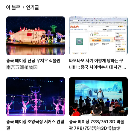
이 블로그 인기글
중국 베이징 난궁 우저우 식물원
타오바오 사기 이렇게 당하는 구
南宫五洲植物园
나!!! :: 중국 사이버수사대 사건 접
수 방법 안내 포함
중국 베이징 조양극장 서커스 관람
중국 베이징 798/751 3D 박물
권
관 798/751活的3D博物馆