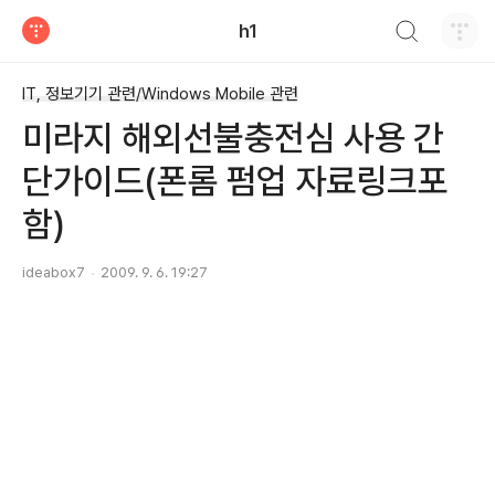
검색하기
h1
티스토리
IT, 정보기기 관련/Windows Mobile 관련
미라지 해외선불충전심 사용 간
단가이드(폰롬 펌업 자료링크포
함)
ideabox7
2009. 9. 6. 19:27