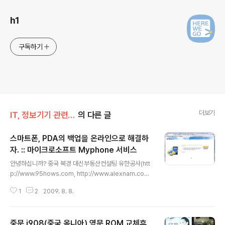
h1
구독하기
더보기
IT, 정보기기 관련/Windows Mobile 관련
의 다른 글
스마트폰, PDA의 백업을 온라인으로 해결하
자. :: 마이크로소프트 Myphone 서비스
글 내용
안녕하십니까? 중국 북경 대신부동산컨설팅 유한공사(htt
p://www.95hows.com, http://www.alexnam.com)
의 남 기범입니다. 최근 한국에서도 옴니아를 비롯하여 엑
1
2
2009. 8. 8.
스페리아 등의 스마트폰이 유행하면서, 스마트폰 사용자들
이 늘어나고 있습니다. 본인의 경우 Palm III부터 PDA를
사용했으니, 몇년이 되었는지 기억도 나지 않네요..(약 10
중문 i908(중국 옴니아) 영문 ROM 교체후
여년 된것 같네요...) 스마트폰이나 PDA의 경우 각종 프로