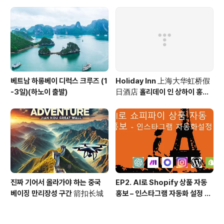
베트남 하롱베이 디럭스 크루즈 (1
Holiday Inn 上海大华虹桥假
-3일)(하노이 출발)
日酒店 홀리데이 인 상하이 홍차
오 Holiday Inn Shanghai Ho
ngqiao
진짜 기어서 올라가야 하는 중국
EP2. AI로 Shopify 상품 자동
베이징 만리장성 구간 箭扣长城
홍보 – 인스타그램 자동화 설정 방
법! (시나리오, 프롬프트 등 모든
소스 100% 공개)