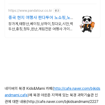
https://www.pandatour.co.kr
광고
중국 현지 여행사 판다투어 노쇼핑,노
옵션,노팁
장가계,태항산,베이징,상하이,칭다오,시안,백
두산,충칭,청두,윈난,계림전문 여행사 가이드
불친절시 여행비용 전액 환불,기후에 맞게 출
발 날짜 조율
네이버의 북경 Kids&Mami 카페(
http://cafe.naver.com/bjkids
andmami.cafe
)에 북경 야윈춘 지역에 있는 북경 과학기술관 신
관에 대한 내용(http://cafe.naver.com/bjkidsandmami/2227