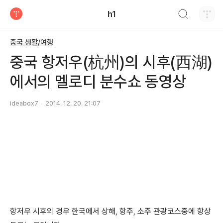
검색하기
h1
티스토리
중국 생활/여행
중국 항저우(杭州)의 시후(西湖)
에서의 멜로디 분수쇼 동영상
ideabox7
2014. 12. 20. 21:07
항저우 시후의 경우 한국에서 상해, 항주, 소주 관광코스중에 항상