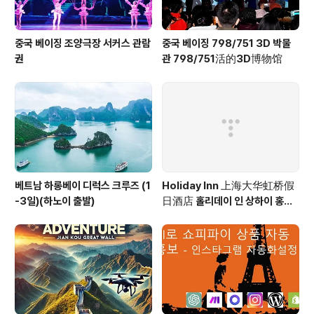
중국 베이징 조양극장 서커스 관람
중국 베이징 798/751 3D 박물
권
관 798/751活的3D博物馆
베트남 하롱베이 디럭스 크루즈 (1
Holiday Inn 上海大华虹桥假
-3일)(하노이 출발)
日酒店 홀리데이 인 상하이 홍차
오 Holiday Inn Shanghai Ho
ngqiao