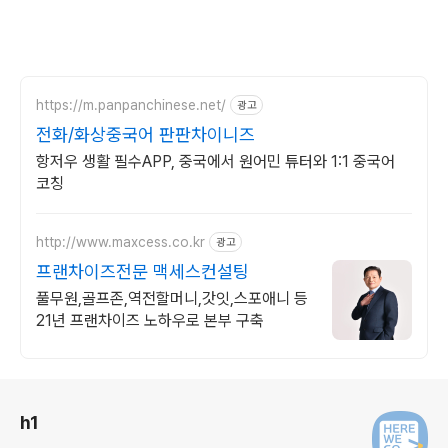
https://m.panpanchinese.net/
광고
전화/화상중국어 판판차이니즈
항저우 생활 필수APP, 중국에서 원어민 튜터와 1:1 중국어
코칭
http://www.maxcess.co.kr
광고
프랜차이즈전문 맥세스컨설팅
풀무원,골프존,역전할머니,갓잇,스포애니 등
21년 프랜차이즈 노하우로 본부 구축
로그 정보
h1