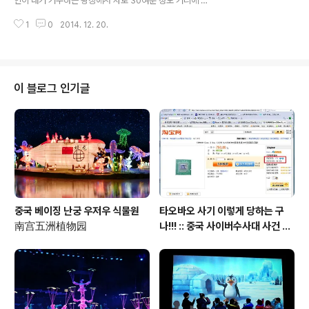
인이 대거 거주하는 왕징에서 차로 30여분 정도 거리에 있
904-1000 주차할 곳도 넉넉하고, 대중교통으로도 가기
는 산입니다. 북경의 계절중에 가을이 가장 짧은데, 최근 단
편하니, 주말에 가족들과 함께 다녀오..
1
0
2014. 12. 20.
풍이 아름답게 피어있는 샹산을 다녀왔습니다. 위치는 다
음과 같습니다. 큰 지도에서 중국 북경 대신부동산컨설팅
이 제공하는 중국 북경 생활 지도 보기 평일에 갔는데도, 너
무 많은 사람들이 있었습니다. 샹산 매표소 입구는 다음과
같습니다. 50위엔하는 케이블카(拦车)를 타고 올라갈 수
이 블로그 인기글
있으며, 등산 코드는 2군데가 있습니다. 케이블카 타는 쪽
은 가파른 곳이며, 그 반대쪽은 그나마 가볼만한 곳입니다.
개인적으로는 등산의 재미(산을 정복했다는 정복감이나,
좋은 공기를 마셨다던가... 등등)를 전혀 모르는 사람이며,
산을 왜 올라가야 하는지 이해..
중국 베이징 난궁 우저우 식물원
타오바오 사기 이렇게 당하는 구
南宫五洲植物园
나!!! :: 중국 사이버수사대 사건 접
수 방법 안내 포함