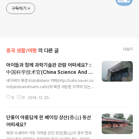
구독하기
더보기
중국 생활/여행
의 다른 글
아이들과 함께 과학기술관 관람 어떠세요? ::
中国科学技术官(China Science And T
글 내용
echnology Museum) 신관
네이버의 북경 Kids&Mami 카페(http://cafe.naver.co
m/bjkidsandmami.cafe)에 북경 야윈춘 지역에 있는
북경 과학기술관 신관에 대한 내용(http://cafe.naver.co
0
0
2014. 12. 20.
m/bjkidsandmami/22275)을 보고, 오늘 3살 아들과
함께 다녀왔습니다. 올림픽 선수촌 근처에 신규로 개장했
다고 하더군요.. 정말 깔끔하고, 규모도 어마어마 해서, 아
단풍이 아름답게 핀 베이징 샹산(香山) 등산
주 좋은 곳으로 추천 드립니다. 위치는 다음과 같습니다. 큰
지도에서 중국 북경 대신부동산컨설팅이 제공하는 중국 북
어떠세요?
글 내용
경 생활 지도 보기 정확한 주소와 연락처는 다음과 같습니
북경 시내에서 가장 가까운 산인 샹산(香山)의 경우 한국
다. 中国 北京 朝阳区 北辰东路5号 전화번호 : 010-5