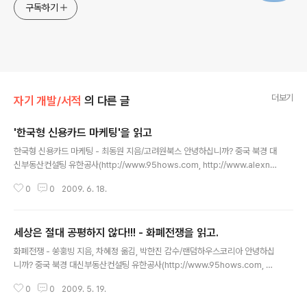
구독하기
더보기
자기 개발/서적
의 다른 글
'한국형 신용카드 마케팅'을 읽고
글 내용
한국형 신용카드 마케팅 - 최동원 지음/고려원북스 안녕하십니까? 중국 북경 대
신부동산컨설팅 유한공사(http://www.95hows.com, http://www.alexna
m.com)의 남 기범입니다. 고객의 로열티에 관련된 공부를 하다가 과거 한국의
0
0
2009. 6. 18.
신용카드 제휴에 관련된 내용을 알고 싶어, 책을 보게 되었습니다. 신용카드의
각종 제휴 서비스들(항공 마일리지, 정유사 제휴, 백화점, 놀이공원 등)은 제휴
마케팅의 거의 모든 사항을 활용했다고 판단됩니다. 본 서적에서는 각종 사례를
세상은 절대 공평하지 않다!!! - 화폐전쟁을 읽고.
중심으로 신용카드 마케팅 사례를 소개하고 있습니다. 덕분에 많은 제휴 방법들
글 내용
과 제휴사간의 먹이사슬(?)들에 대해 알게 되었습니다. 중국 현지에서 부동산
화폐전쟁 - 쑹훙빙 지음, 차혜정 옮김, 박한진 감수/랜덤하우스코리아 안녕하십
중개업으로 만난 손님들은 최소 1년 단위로 임대 재계약을 하기 때문에 1년..
니까? 중국 북경 대신부동산컨설팅 유한공사(http://www.95hows.com, htt
p://www.alexnam.com)의 남 기범입니다. 화폐전쟁..... 쩐이 전쟁도 아니
0
0
2009. 5. 19.
고...... 각설하고.... 작년 4Q에 금융위기가 터지고 환율에 대해 아주 뼈저리게
느끼신 분들이 많이 있을 것입니다. 저 또한, 인민폐를 벌어서 먹고 사는 사람으