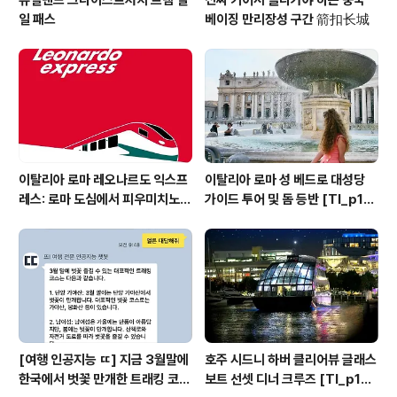
일 패스
베이징 만리장성 구간 箭扣长城
이탈리아 로마 레오나르도 익스프
이탈리아 로마 성 베드로 대성당
레스: 로마 도심에서 피우미치노
가이드 투어 및 돔 등반 [TI_p10
공항까지 고속 열차 티켓 [TI_p1
42894]
013150]
[여행 인공지능 ㄸ] 지금 3월말에
호주 시드니 하버 클리어뷰 글래스
한국에서 벗꽃 만개한 트래킹 코스
보트 선셋 디너 크루즈 [TI_p104