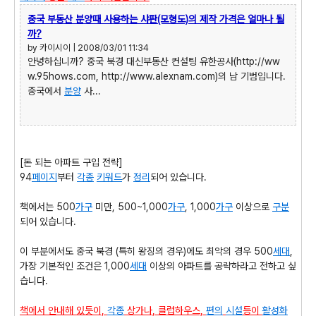
중국 부동산 분양때 사용하는 샤판(모형도)의 제작 가격은 얼마나 될
까?
by 카이시이 | 2008/03/01 11:34
안녕하십니까? 중국 북경 대신부동산 컨설팅 유한공사(http://ww
w.95hows.com, http://www.alexnam.com)의 남 기범입니다.
중국에서
분양
사...
[돈 되는 아파트 구입 전략]
94
페이지
부터
각종
키워드
가
정리
되어 있습니다.
책에서는 500
가구
미만, 500~1,000
가구
, 1,000
가구
이상으로
구분
되어 있습니다.
이 부분에서도 중국 북경 (특히 왕징의 경우)에도 최악의 경우 500
세대
,
가장 기본적인 조건은 1,000
세대
이상의 아파트를 공략하라고 전하고 싶
습니다.
책에서 안내해 있듯이,
각종
상가나, 클럽하우스,
편의
시설
등이
활성화