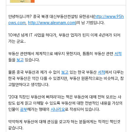
안녕하십니까? 중국 북경 대신부동산컨설팅 유한공사(
http://www.95h
ows.com
,
http://www.alexnam.com
)의 남 기범입니다.
10여년 넘게 IT 사업을 하다가, 부동산 업자가 된지 이제 4년여가 되어
가는 군요..
부동산 관련해서 체계적으로 배우지 못한지라, 틈틈히 부동산 관련
서적
들을
보고
있습니다.
물론 중국 부동산과 제가 수 없이
보고
있는 한국 부동산
서적
에서 다루는
한국 부동산은 약간 다를 수 있겠지만, 부동산 원론적으로는 비슷하고, 참
고할만하다고 생각합니다.
'20대 직장인 부동산에 빠져라'라는 책은 부동산에 대해 전혀 모르는 사
람도 쉽게 읽고 이해할 수 있도록 부동산에 대한 전반적인 내용을 가상의
인물이
공부
해가는 형태의
시나리오
로 작성되어 있습니다.
막막하게 부동산에 대해 관심을 갖고자 하는 분들에게는 적격인 책인것
같습니다.