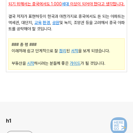
되기 위해서는 중국에서도 1,000
세대
이상이 되어야 한다고 생각합니다.
결국 저자가 표현하듯이 한국과 마찬가지로 중국에서도 돈 되는 아파트는
역세권, 대단지,
교육
환경
,
공원
및 녹지, 조망권 등을 고려해서 중국 아파
트를 공략해야 할 것입니다.
### 총 평 ###
이래저래 쉽고 단계적으로 잘
정리
된
서적
을 보게 되었습니다.
부동산을
시작
하시려는 분들께 좋은
가이드
가 될 것입니다.
로그 정보
h1