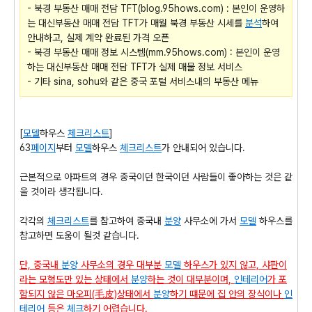
- 북경 부동산 매매 전담 TFT(blog.95hows.com) : 본인이 운영하
는 대신부동산 매매 전담 TFT가 매월 북경 부동산 시세를
분석
하여
안내하고, 실제 계약 완료된 가격 오픈
- 북경 부동산 매매 정보 시스템(mm.95hows.com) : 본인이 운영
하는 대신부동산 매매 전담 TFT가 실제 매물 정보 서비스
- 기타 sina, sohu와 같은 중국 포털 서비스내의 부동산 메뉴
[
모델
하우스
체크리스트
]
63
페이지
부터
모델
하우스
체크리스트
가 안내되어 있습니다.
근본적으로 아파트의 경우 중국이던 한국이던 사람들이 좋아하는 것은 같
을 것이라 생각됩니다.
각각의
체크리스트
를 참고하여 중국내
분양
사무소에 가서
모델
하우스를
참고하면 도움이 될것 같습니다.
단, 중국내
분양
사무소의 경우 대부분
모델
하우스가 있지 않고, 샤판이
라는 모형도만 있는 상태에서
분양
하는 것이 대부분이며,
인테리어
가 포
함되지 않은 마오피(毛皮)상태에서
분양
하기 떄문에 집 안의 장식이나
인
테리어
등은
체크
하기 어렵습니다.