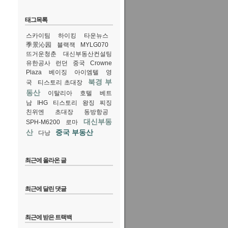
태그목록
스카이팀
하이킹
타운뉴스
季景沁园
블랙잭
MYLG070
뜨거운청춘
대신부동산컨설팅
유한공사
런던
중국
Crowne
Plaza
베이징
아이엠텔
영
북경 부
국
티스토리 초대장
동산
이탈리아
호텔
베트
남
IHG
티스토리
왕징
찌징
친위엔
초대장
동방항공
대신부동
SPH-M6200
로마
산
중국 부동산
다낭
최근에 올라온 글
최근에 달린 댓글
최근에 받은 트랙백