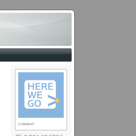
by
ideabox7