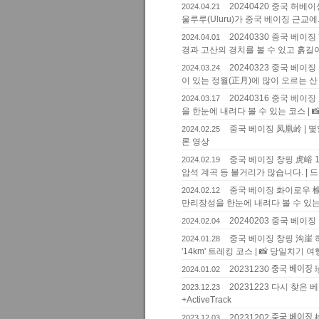
20240420 중국 허베
2024.04.21
울루루(Uluru)가 중국 베이징 근교에..
20240330 중국 베이
2024.04.01
경과 고산의 경치를 볼 수 있고 흙길이
20240323 중국 베이징
2024.03.24
이 있는 정월(正月)에 많이 오르는 산 |
20240316 중국 베이징
2024.03.17
을 한눈에 내려다 볼 수 있는 코스 | 
중국 베이징 凤凰岭 | 몇
2024.02.25
론 영상
중국 베이징 창핑 虎峪 
2024.02.19
암석 계곡 등 볼거리가 많습니다. | 
중국 베이징 화이로우 榆
2024.02.12
만리장성을 한눈에 내려다 볼 수 있
20240203 중국 베
2024.02.04
중국 베이징 창핑 沟崖 하
2024.01.28
'14km' 트레킹 코스 | 📸 당일치기 여
20231230 중국 베이지
2024.01.02
20231223 다시 찾은
2023.12.23
+ActiveTrack
20231202 중국 베ᄋ
2023.12.03