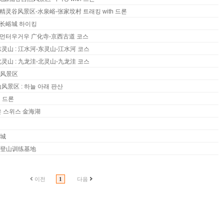
징 精灵谷风景区-水泉峪-张家坟村 트래킹 with 드론
징 长峪城 하이킹
이징 먼터우거우 广化寺-京西古道 코스
灵山 : 江水河-东灵山-江水河 코스
灵山 : 九龙洼-北灵山-九龙洼 코스
山风景区
风景区 : 하늘 아래 판산
h 드론
은 스위스 金海湖
长城
家登山训练基地
이전
1
다음