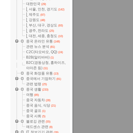
대한민국
(29)
⎣ 서울, 인천, 경기도
(142)
⎣ 제주도
(97)
⎣ 강원도
(48)
⎣ 부산, 대구, 경상도
(93)
⎣ 광주, 전라도
(25)
⎣ 대전, 세종, 충청도
(10)
중국 온라인 유통
(148)
관련 뉴스 분석
(81)
C2C(타오바오, QQ)
(24)
B2B(알리바바)
(1)
B2C(경동상청, 홍하이즈,
아마존 등)
(11)
중국 화장품 유통
(13)
중국에서 기업하기
(81)
관련 법령
(25)
중국 생활
(233)
여행
(95)
중국 자동차
(28)
중국 음식, 식당
(21)
중국 골프
(1)
중국 사회
(5)
블로깅 관련
(55)
애드센스 관련
(8)
IT, 정보기기 관련
(26)