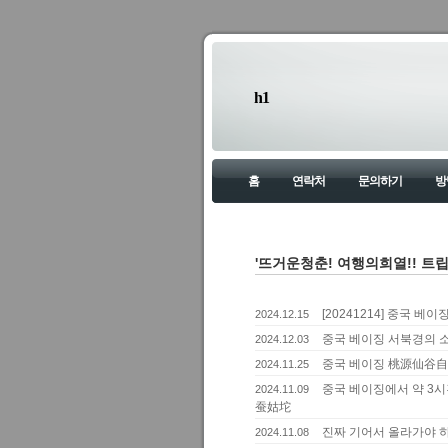
h1
홈
연락처
문의하기
방
'뜨거운청춘! 여행의희열!! 트립투
[20241214] 중국 베
2024.12.15
중국 베이징 서북경의 
2024.12.03
중국 베이징 桃源仙谷自
2024.11.25
중국 베이징에서 약 3
2024.11.09
蚕姑坨
진짜 기어서 올라가야 
2024.11.08