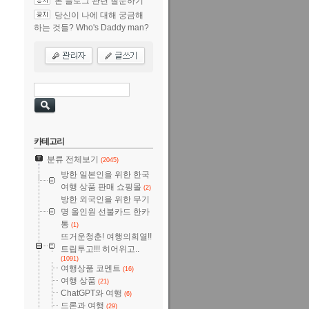
본 블로그 관련 질문하기
당신이 나에 대해 궁금해
하는 것들? Who's Daddy man?
카테고리
분류 전체보기
(2045)
방한 일본인을 위한 한국
여행 상품 판매 쇼핑몰
(2)
방한 외국인을 위한 무기
명 올인원 선불카드 한카
통
(1)
뜨거운청춘! 여행의희열!!
트립투고!!! 히어위고..
(1091)
여행상품 코멘트
(16)
여행 상품
(21)
ChatGPT와 여행
(6)
드론과 여행
(29)