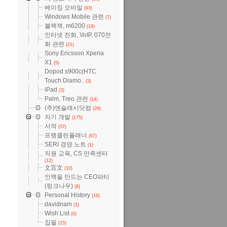
베이징 모바일
(93)
Windows Mobile 관련
(7)
블랙잭, m6200
(19)
인터넷 전화, VoIP, 070전
화 관련
(21)
Sony Ericsson Xperia
X1
(5)
Dopod s900c(HTC
Touch Diamo..
(3)
iPad
(3)
Palm, Treo 관련
(14)
(주)엔슬래시닷컴
(29)
자기 개발
(175)
서적
(57)
프랭클린플래너
(67)
SERI 경영 노트
(1)
직원 교육, CS 만족센터
(12)
文言文
(10)
인맥을 만드는 CEO파티
(링크나우)
(8)
Personal History
(16)
davidnam
(1)
Wish List
(0)
집필
(15)