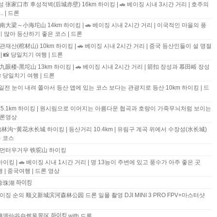
이성 张家口市 후성적벽(后城赤壁) 16km 하이킹 | 🚗 베이징 시내 3시간 거리 | 호주의
. | 드론
징 南大梁～小海坨山 14km 하이킹 | 🚗 베이징 시내 2시간 거리 | 이국적인 마을의 풍
 많아 등산하기 좋은 코스 | 드론
 관재산(棺材山) 10km 하이킹 | 🚗 베이징 시내 2시간 거리 | 중국 등산인들이 설 명절
 📸 당일치기 여행 | 드론
 九眼楼-黑坨山 13km 하이킹 | 🚗 베이징 시내 2시간 거리 | 箭扣 장성과 慕田峪 장성
 당일치기 여행 | 드론
일전 눈이 내려 쫄아서 등산 앱에 있는 코스 보다는 관광지로 등산 10km 하이킹 | 드
15.1km 하이킹 | 원시림으로 이어지는 아름다운 협곡과 호랑이 가죽무늬처럼 보이는
드론영상
林沟~黄花水长城 하이킹 | 등산거리 10.4km | 유림구 계곡 위에서 수장성(水长城)
는 코스
이징 먼터우거우 铁驼山 하이킹
이킹 | 🚗 베이징 시내 1시간 거리 | 명 13능이 주변에 있고 풍수가 아주 좋은 곳
행 | 중국여행 | 드론 영상
ᆼ 珍珠湖 하이킹
 베이징 순의 顺义新城滨河森林公园 드론 일몰 촬영 DJI MINI 3 PRO FPV+마스터샷
ᅵ징 桃源仙谷自然风景区 하이킹 with 드론