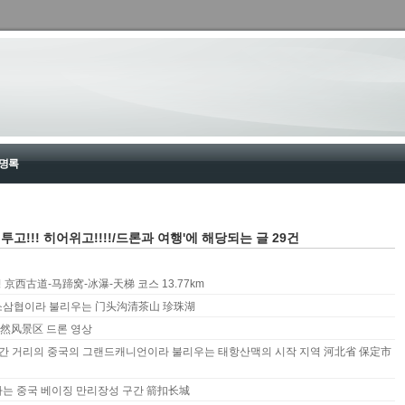
명록
고!!! 히어위고!!!!/드론과 여행'에 해당되는 글 29건
이징 京西古道-马蹄窝-冰瀑-天梯 코스 13.77km
소삼협이라 불리우는 门头沟清茶山 珍珠湖
然风景区 드론 영상
시간 거리의 중국의 그랜드캐니언이라 불리우는 태항산맥의 시작 지역 河北省‌ 保定市
하는 중국 베이징 만리장성 구간 箭扣长城