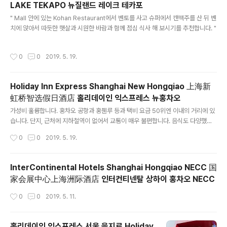
LAKE TEKAPO 뉴질랜드 레이크 테카포
글 내용
" Mall 안에 있는 Kohan Restaurant에서 벤토를 사고 슈퍼에서 캔맥주를 산 뒤 벤
치에 앉아서 따듯한 햇살과 시원한 바람과 함께 점심 식사 해 보시기를 추천합니다. "
작성시간
0
0
2019. 5. 19.
Holiday Inn Express Shanghai New Hongqiao 上海新
虹桥智选假日酒店 홀리데이인 익스프레스 뉴홍차오
글 내용
가성비 훌륭합니다. 홍차오 공항과 홍췐루 등과 택비 요금 50위엔 이내의 거리에 있
습니다. 단지, 근처에 지하철역이 없어서 교통이 매우 불편합니다. 음식도 다양했으
며 맛도 괜찮았습니다.
작성시간
0
0
2019. 5. 19.
InterContinental Hotels Shanghai Hongqiao NECC 国
家会展中心上海洲际酒店 인터컨티넨탈 상하이 홍차오 NECC
작성시간
0
0
2019. 5. 11.
홀리데이인 익스프레스 서울 을지로 Holiday