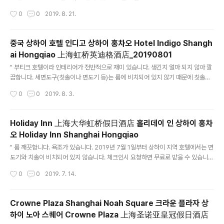
는 조금 오래된 듯합니다. 한국 방송이 나옵니다. 조식은 신라면을 끌여주며, 김치 등
작성시간
0
0
2019. 8. 21.
한국 반찬이 있습니다. "
중국 상하이 호텔 인디고 상하이 홍차오 Hotel Indigo Shangh
ai Hongqiao 上海虹桥英迪格酒店_20190801
글 내용
" 부티크 호텔이라 인테리어가 전반적으로 재미 있습니다. 생긴지 얼마 되지 않아 깔
끔합니다. 세면도구(칫솔이나 면도기 등)는 룸에 비치되어 있지 않기 때문에 칫솔이
나 면도기 같은 경우에는 요청하면 무료로 제공해 줍니다. 홍차오 공항에서 도보로
작성시간
0
0
2019. 8. 3.
걸어오기에는 땀나고, 택시타고 오쟈니 5분 거리이고 너무 애매합니다. 조식의 경우
사실 먹을게 별로 없습니다. ㅠㅠ " 2018/10/18 - [중국 생활] - Hotel Indigo Sh
anghai Hongqiao 上海虹桥英迪格酒店 Hotel Indigo Shanghai Hongqia
Holiday Inn 上海大华虹桥假日酒店 홀리데이 인 상하이 홍차
o 上海虹桥英迪格酒店 호텔 깔끔합니다. 조식도 괜찮구요.. 인테리어 또한 훌륭
오 Holiday Inn Shanghai Hongqiao
합니다. 단지, 홍차오 공항에서 가기가 너무 힘이 드립니다. 택시를 타니 너무 가깝다
글 내용
고 택시기사라 투털 거..
" 룸 깨끗합니다. 욕조가 있습니다. 2019년 7월 1일부터 상하이 지역 호텔에서는 면
도기와 치솔이 비치되어 있지 않습니다. 체크인시 요청하면 무료로 받을 수 있습니
다. 홍차오 공항에서 택시로 약 20~30위엔 정도의 거리이며, 홍췐루 한국 식당 거
작성시간
0
0
2019. 7. 14.
리까지 택시로 약 30분 거리에 위치해 있습니다. " 2017/10/07 - [중국 생활/여행]
- Holiday Inn Shanghai Hongqiao 호텔 홍차오 공항에서의 셔틀버스 Holiday
Inn Shanghai Hongqiao 호텔 홍차오 공항에서의 셔틀버스 홍차오 공항에서 Hol
Crowne Plaza Shanghai Noah Square 크라운 플라자 상
iday Inn Shanghai Hongqiao 호텔까지 택시 타고 가면 택시 기사들이 무쟈게 압
하이 노아 스퀘어 Crowne Plaza 上海圣诺亚皇冠假日酒店
력줍니다. 때로는 욕도 하구요.. 자기 몇시간 기다렸는데, 고객 30여위..
글 내용