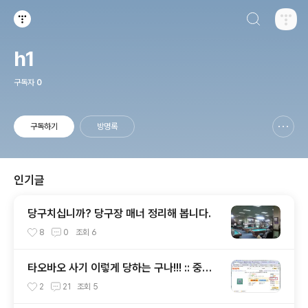
검색하기
티스토리
h1
구독자
0
구독하기
방명록
신고하기 레이어
열기
인기글
당구치십니까? 당구장 매너 정리해 봅니다.
8
0
조회
6
타오바오 사기 이렇게 당하는 구나!!! :: 중국
사이버수사대 사건 접수 방법 안내 포함
2
21
조회
5