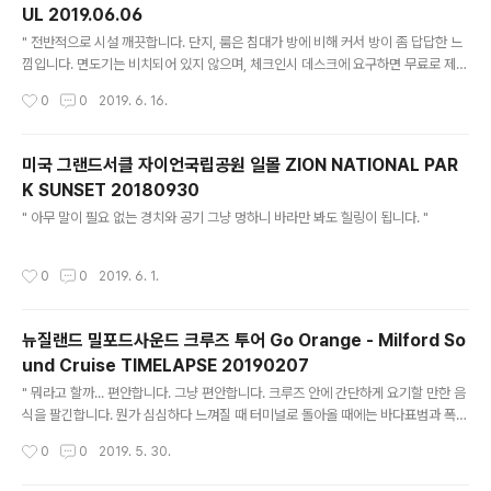
UL 2019.06.06
글 내용
" 전반적으로 시설 깨끗합니다. 단지, 룸은 침대가 방에 비해 커서 방이 좀 답답한 느
낌입니다. 면도기는 비치되어 있지 않으며, 체크인시 데스크에 요구하면 무료로 제공
해 줍니다. 조식의 경우 매우 훌륭합니다. 음식 종류도 많고, 맛도 좋습니다. 적극 추
작성시간
0
0
2019. 6. 16.
천할 수 있는 호텔입니다. 호텔 바로 앞에 김포공항과 인천공항으로 갈 수 있는 공항
버스 정류장이 있어서 매우 편합니다. "
미국 그랜드서클 자이언국립공원 일몰 ZION NATIONAL PAR
K SUNSET 20180930
글 내용
" 아무 말이 필요 없는 경치와 공기 그냥 멍하니 바라만 봐도 힐링이 됩니다. "
작성시간
0
0
2019. 6. 1.
뉴질랜드 밀포드사운드 크루즈 투어 Go Orange - Milford So
und Cruise TIMELAPSE 20190207
글 내용
" 뭐라고 할까... 편안합니다. 그냥 편안합니다. 크루즈 안에 간단하게 요기할 만한 음
식을 팔긴합니다. 뭔가 심심하다 느껴질 때 터미널로 돌아올 때에는 바다표범과 폭포
를 만날 수 있습니다. "
작성시간
0
0
2019. 5. 30.