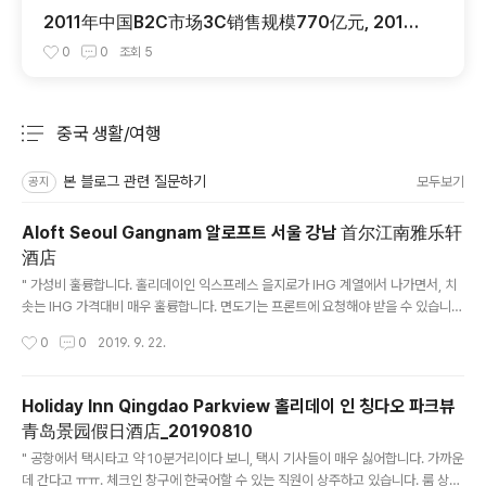
2011年中国B2C市场3C销售规模770亿元, 2011
년 3C 제품 중국 B2C 쇼핑몰 시작 규모 770억위엔 ::
0
0
조회
5
韩国正品网 H1 Mall
중국 생활/여행
분류 전체보기
주요 글 목록
본 블로그 관련 질문하기
모두보기
공지
Aloft Seoul Gangnam 알로프트 서울 강남 首尔江南雅乐轩
酒店
글 내용
" 가성비 훌륭합니다. 홀리데이인 익스프레스 을지로가 IHG 계열에서 나가면서, 치
솟는 IHG 가격대비 매우 훌륭합니다. 면도기는 프론트에 요청해야 받을 수 있습니
다. 한강이 보이며, 조식 훌륭합니다. "
작성시간
0
0
2019. 9. 22.
Holiday Inn Qingdao Parkview 홀리데이 인 칭다오 파크뷰
青岛景园假日酒店_20190810
글 내용
" 공항에서 택시타고 약 10분거리이다 보니, 택시 기사들이 매우 싫어합니다. 가까운
데 간다고 ㅠㅠ. 체크인 창구에 한국어할 수 있는 직원이 상주하고 있습니다. 룸 상태