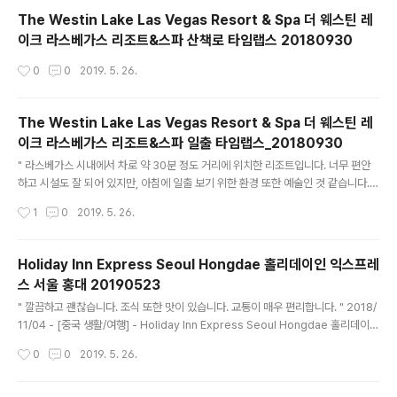
The Westin Lake Las Vegas Resort & Spa 더 웨스틴 레
이크 라스베가스 리조트&스파 산책로 타임랩스 20180930
작성시간
0
0
2019. 5. 26.
The Westin Lake Las Vegas Resort & Spa 더 웨스틴 레
이크 라스베가스 리조트&스파 일출 타임랩스_20180930
글 내용
" 라스베가스 시내에서 차로 약 30분 정도 거리에 위치한 리조트입니다. 너무 편안
하고 시설도 잘 되어 있지만, 아침에 일출 보기 위한 환경 또한 예술인 것 같습니다.
그랜드 서클 투어의 시작을 라스베가스 시내의 호텔이 아닌 이 호텔에서의 시작을 추
작성시간
1
0
2019. 5. 26.
천 드립니다. "
Holiday Inn Express Seoul Hongdae 홀리데이인 익스프레
스 서울 홍대 20190523
글 내용
" 깔끔하고 괜찮습니다. 조식 또한 맛이 있습니다. 교통이 매우 편리합니다. " 2018/
11/04 - [중국 생활/여행] - Holiday Inn Express Seoul Hongdae 홀리데이인
익스프레스 서울 홍대
작성시간
0
0
2019. 5. 26.