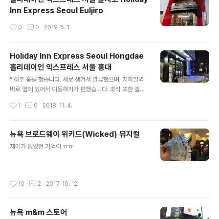
Inn Express Seoul Euljiro
작성시간
0
0
2019. 5. 1.
Holiday Inn Express Seoul Hongdae
홀리데이인 익스프레스 서울 홍대
글 내용
" 아주 훌륭 했습니다. 새로 생겨서 깔끔했으며, 지하철역
바로 옆에 있어서 이동하기가 편했습니다. 조식 또한 훌륭
했습니다. 면도기는 배치되어 있지 않으나, 프론트에 요청
작성시간
1
0
2018. 11. 4.
하면 무료로 제공해 줍니다. "
뉴욕 브로드웨이 위키드(Wicked) 뮤지컬
글 내용
재미가 없었던 기억이 ㅠㅠ
작성시간
10
2
2017. 10. 12.
뉴욕 m&m 스토어
글 내용