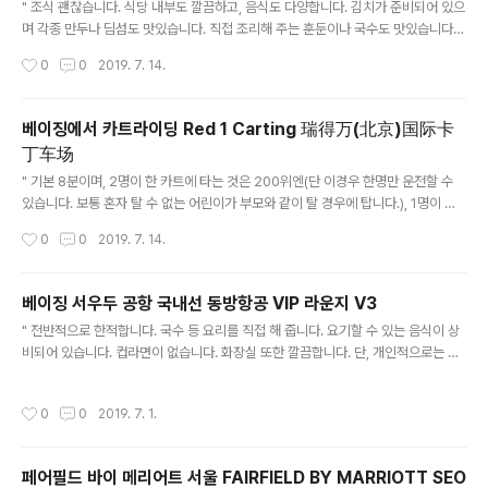
" 조식 괜찮습니다. 식당 내부도 깔끔하고, 음식도 다양합니다. 김치가 준비되어 있으
며 각종 만두나 딤섬도 맛있습니다. 직접 조리해 주는 훈둔이나 국수도 맛있습니다.
룸 상태 깔끔하며 욕조가 있습니다. 전반적으로 가성비 훌륭한 곳입니다. " 2015/0
작성시간
0
0
2019. 7. 14.
7/24 - [중국 생활/여행] - Crowne Plaza Shanghai Noah Square Crowne
Plaza Shanghai Noah Square 홍차오 공항에서 택시 요금 56위엔 정도 나옵니
다. 상해에서 IHG 중이서는 가격대 성능비나 괜찮은 곳입니다. 우중루 홍췐루 부근
베이징에서 카트라이딩 Red 1 Carting 瑞得万(北京)国际卡
택시로 30분정도 걸립니다. KBS WORLD가 나옵니다. 플레티넘 엠버써더로 룸 업
丁车场
그.. alexnam.com
글 내용
" 기본 8분이며, 2명이 한 카트에 타는 것은 200위엔(단 이경우 한명만 운전할 수
있습니다. 보통 혼자 탈 수 없는 어린이가 부모와 같이 탈 경우에 탑니다.), 1명이 한
카트에 타는 것은 150위엔입니다. 왕징에서 차로 약 20분 거리에 있습니다. 라이광
작성시간
0
0
2019. 7. 14.
잉 근처에 있습니다. 간단한 안전 교육 이후 초보자도 탈 수 있습니다. 실내 보다는 실
외를 권장드립니다. 실내는 코스가 너무 짧습니다. "
베이징 서우두 공항 국내선 동방항공 VIP 라운지 V3
글 내용
" 전반적으로 한적합니다. 국수 등 요리를 직접 해 줍니다. 요기할 수 있는 음식이 상
비되어 있습니다. 컵라면이 없습니다. 화장실 또한 깔끔합니다. 단, 개인적으로는 제
입맛에는 음식이 맛이 없습니다. ㅠㅠ "
작성시간
0
0
2019. 7. 1.
페어필드 바이 메리어트 서울 FAIRFIELD BY MARRIOTT SEO