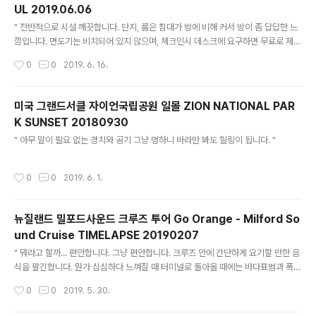
UL 2019.06.06
글 내용
" 전반적으로 시설 깨끗합니다. 단지, 룸은 침대가 방에 비해 커서 방이 좀 답답한 느
낌입니다. 면도기는 비치되어 있지 않으며, 체크인시 데스크에 요구하면 무료로 제공
해 줍니다. 조식의 경우 매우 훌륭합니다. 음식 종류도 많고, 맛도 좋습니다. 적극 추
작성시간
0
0
2019. 6. 16.
천할 수 있는 호텔입니다. 호텔 바로 앞에 김포공항과 인천공항으로 갈 수 있는 공항
버스 정류장이 있어서 매우 편합니다. "
미국 그랜드서클 자이언국립공원 일몰 ZION NATIONAL PAR
K SUNSET 20180930
글 내용
" 아무 말이 필요 없는 경치와 공기 그냥 멍하니 바라만 봐도 힐링이 됩니다. "
작성시간
0
0
2019. 6. 1.
뉴질랜드 밀포드사운드 크루즈 투어 Go Orange - Milford So
und Cruise TIMELAPSE 20190207
글 내용
" 뭐라고 할까... 편안합니다. 그냥 편안합니다. 크루즈 안에 간단하게 요기할 만한 음
식을 팔긴합니다. 뭔가 심심하다 느껴질 때 터미널로 돌아올 때에는 바다표범과 폭포
를 만날 수 있습니다. "
작성시간
0
0
2019. 5. 30.