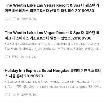
The Westin Lake Las Vegas Resort & Spa 더 웨스틴 레
이크 라스베가스 리조트&스파 산책로 타임랩스 20180930
작성시간
0
0
2019. 5. 26.
The Westin Lake Las Vegas Resort & Spa 더 웨스틴 레
이크 라스베가스 리조트&스파 일출 타임랩스_20180930
글 내용
" 라스베가스 시내에서 차로 약 30분 정도 거리에 위치한 리조트입니다. 너무 편안
하고 시설도 잘 되어 있지만, 아침에 일출 보기 위한 환경 또한 예술인 것 같습니다.
그랜드 서클 투어의 시작을 라스베가스 시내의 호텔이 아닌 이 호텔에서의 시작을 추
작성시간
1
0
2019. 5. 26.
천 드립니다. "
Holiday Inn Express Seoul Hongdae 홀리데이인 익스프레
스 서울 홍대 20190523
글 내용
" 깔끔하고 괜찮습니다. 조식 또한 맛이 있습니다. 교통이 매우 편리합니다. " 2018/
11/04 - [중국 생활/여행] - Holiday Inn Express Seoul Hongdae 홀리데이인
익스프레스 서울 홍대
작성시간
0
0
2019. 5. 26.