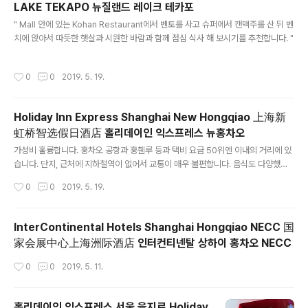
LAKE TEKAPO 뉴질랜드 레이크 테카포
글 내용
" Mall 안에 있는 Kohan Restaurant에서 벤토를 사고 슈퍼에서 캔맥주를 산 뒤 벤
치에 앉아서 따듯한 햇살과 시원한 바람과 함께 점심 식사 해 보시기를 추천합니다. "
작성시간
0
0
2019. 5. 19.
Holiday Inn Express Shanghai New Hongqiao 上海新
虹桥智选假日酒店 홀리데이인 익스프레스 뉴홍차오
글 내용
가성비 훌륭합니다. 홍차오 공항과 홍췐루 등과 택비 요금 50위엔 이내의 거리에 있
습니다. 단지, 근처에 지하철역이 없어서 교통이 매우 불편합니다. 음식도 다양했으
며 맛도 괜찮았습니다.
작성시간
0
0
2019. 5. 19.
InterContinental Hotels Shanghai Hongqiao NECC 国
家会展中心上海洲际酒店 인터컨티넨탈 상하이 홍차오 NECC
작성시간
0
0
2019. 5. 11.
홀리데이인 익스프레스 서울 을지로 Holiday