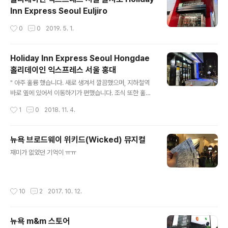
Inn Express Seoul Euljiro
작성시간
0
0
2019. 5. 1.
Holiday Inn Express Seoul Hongdae
홀리데이인 익스프레스 서울 홍대
글 내용
" 아주 훌륭 했습니다. 새로 생겨서 깔끔했으며, 지하철역
바로 옆에 있어서 이동하기가 편했습니다. 조식 또한 훌륭
했습니다. 면도기는 배치되어 있지 않으나, 프론트에 요청
작성시간
1
0
2018. 11. 4.
하면 무료로 제공해 줍니다. "
뉴욕 브로드웨이 위키드(Wicked) 뮤지컬
글 내용
재미가 없었던 기억이 ㅠㅠ
작성시간
10
2
2017. 10. 12.
뉴욕 m&m 스토어
글 내용