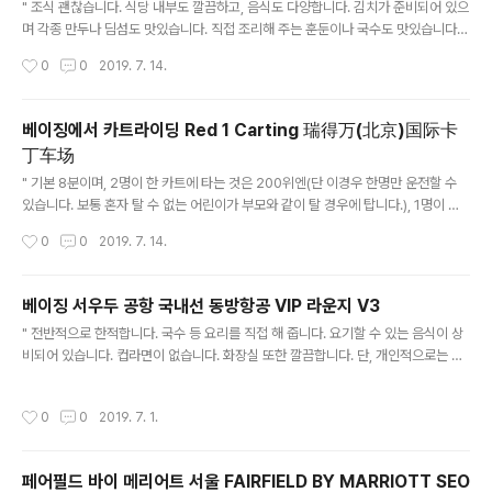
" 조식 괜찮습니다. 식당 내부도 깔끔하고, 음식도 다양합니다. 김치가 준비되어 있으
며 각종 만두나 딤섬도 맛있습니다. 직접 조리해 주는 훈둔이나 국수도 맛있습니다.
룸 상태 깔끔하며 욕조가 있습니다. 전반적으로 가성비 훌륭한 곳입니다. " 2015/0
작성시간
0
0
2019. 7. 14.
7/24 - [중국 생활/여행] - Crowne Plaza Shanghai Noah Square Crowne
Plaza Shanghai Noah Square 홍차오 공항에서 택시 요금 56위엔 정도 나옵니
다. 상해에서 IHG 중이서는 가격대 성능비나 괜찮은 곳입니다. 우중루 홍췐루 부근
베이징에서 카트라이딩 Red 1 Carting 瑞得万(北京)国际卡
택시로 30분정도 걸립니다. KBS WORLD가 나옵니다. 플레티넘 엠버써더로 룸 업
丁车场
그.. alexnam.com
글 내용
" 기본 8분이며, 2명이 한 카트에 타는 것은 200위엔(단 이경우 한명만 운전할 수
있습니다. 보통 혼자 탈 수 없는 어린이가 부모와 같이 탈 경우에 탑니다.), 1명이 한
카트에 타는 것은 150위엔입니다. 왕징에서 차로 약 20분 거리에 있습니다. 라이광
작성시간
0
0
2019. 7. 14.
잉 근처에 있습니다. 간단한 안전 교육 이후 초보자도 탈 수 있습니다. 실내 보다는 실
외를 권장드립니다. 실내는 코스가 너무 짧습니다. "
베이징 서우두 공항 국내선 동방항공 VIP 라운지 V3
글 내용
" 전반적으로 한적합니다. 국수 등 요리를 직접 해 줍니다. 요기할 수 있는 음식이 상
비되어 있습니다. 컵라면이 없습니다. 화장실 또한 깔끔합니다. 단, 개인적으로는 제
입맛에는 음식이 맛이 없습니다. ㅠㅠ "
작성시간
0
0
2019. 7. 1.
페어필드 바이 메리어트 서울 FAIRFIELD BY MARRIOTT SEO