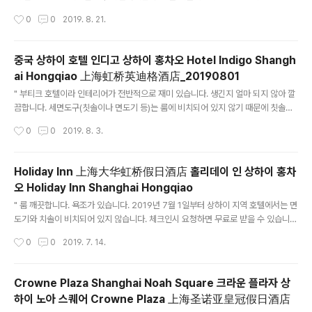
는 조금 오래된 듯합니다. 한국 방송이 나옵니다. 조식은 신라면을 끌여주며, 김치 등
작성시간
0
0
2019. 8. 21.
한국 반찬이 있습니다. "
중국 상하이 호텔 인디고 상하이 홍차오 Hotel Indigo Shangh
ai Hongqiao 上海虹桥英迪格酒店_20190801
글 내용
" 부티크 호텔이라 인테리어가 전반적으로 재미 있습니다. 생긴지 얼마 되지 않아 깔
끔합니다. 세면도구(칫솔이나 면도기 등)는 룸에 비치되어 있지 않기 때문에 칫솔이
나 면도기 같은 경우에는 요청하면 무료로 제공해 줍니다. 홍차오 공항에서 도보로
작성시간
0
0
2019. 8. 3.
걸어오기에는 땀나고, 택시타고 오쟈니 5분 거리이고 너무 애매합니다. 조식의 경우
사실 먹을게 별로 없습니다. ㅠㅠ " 2018/10/18 - [중국 생활] - Hotel Indigo Sh
anghai Hongqiao 上海虹桥英迪格酒店 Hotel Indigo Shanghai Hongqia
Holiday Inn 上海大华虹桥假日酒店 홀리데이 인 상하이 홍차
o 上海虹桥英迪格酒店 호텔 깔끔합니다. 조식도 괜찮구요.. 인테리어 또한 훌륭
오 Holiday Inn Shanghai Hongqiao
합니다. 단지, 홍차오 공항에서 가기가 너무 힘이 드립니다. 택시를 타니 너무 가깝다
글 내용
고 택시기사라 투털 거..
" 룸 깨끗합니다. 욕조가 있습니다. 2019년 7월 1일부터 상하이 지역 호텔에서는 면
도기와 치솔이 비치되어 있지 않습니다. 체크인시 요청하면 무료로 받을 수 있습니
다. 홍차오 공항에서 택시로 약 20~30위엔 정도의 거리이며, 홍췐루 한국 식당 거
작성시간
0
0
2019. 7. 14.
리까지 택시로 약 30분 거리에 위치해 있습니다. " 2017/10/07 - [중국 생활/여행]
- Holiday Inn Shanghai Hongqiao 호텔 홍차오 공항에서의 셔틀버스 Holiday
Inn Shanghai Hongqiao 호텔 홍차오 공항에서의 셔틀버스 홍차오 공항에서 Hol
Crowne Plaza Shanghai Noah Square 크라운 플라자 상
iday Inn Shanghai Hongqiao 호텔까지 택시 타고 가면 택시 기사들이 무쟈게 압
하이 노아 스퀘어 Crowne Plaza 上海圣诺亚皇冠假日酒店
력줍니다. 때로는 욕도 하구요.. 자기 몇시간 기다렸는데, 고객 30여위..
글 내용