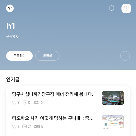
검색하기
티스토리
h1
구독자
0
구독하기
방명록
신고하기 레이어
열기
인기글
당구치십니까? 당구장 매너 정리해 봅니다.
8
0
조회
6
타오바오 사기 이렇게 당하는 구나!!! :: 중국
사이버수사대 사건 접수 방법 안내 포함
2
21
조회
5