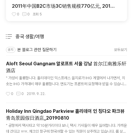
2011年中国B2C市场3C销售规模770亿元, 2011
년 3C 제품 중국 B2C 쇼핑몰 시작 규모 770억위엔 ::
0
0
조회
5
韩国正品网 H1 Mall
중국 생활/여행
분류 전체보기
주요 글 목록
본 블로그 관련 질문하기
모두보기
공지
Aloft Seoul Gangnam 알로프트 서울 강남 首尔江南雅乐轩
酒店
글 내용
" 가성비 훌륭합니다. 홀리데이인 익스프레스 을지로가 IHG 계열에서 나가면서, 치
솟는 IHG 가격대비 매우 훌륭합니다. 면도기는 프론트에 요청해야 받을 수 있습니
다. 한강이 보이며, 조식 훌륭합니다. "
작성시간
0
0
2019. 9. 22.
Holiday Inn Qingdao Parkview 홀리데이 인 칭다오 파크뷰
青岛景园假日酒店_20190810
글 내용
" 공항에서 택시타고 약 10분거리이다 보니, 택시 기사들이 매우 싫어합니다. 가까운
데 간다고 ㅠㅠ. 체크인 창구에 한국어할 수 있는 직원이 상주하고 있습니다. 룸 상태