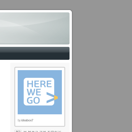
by
ideabox7