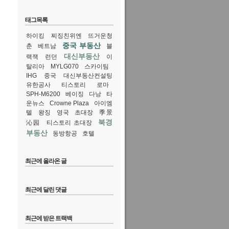
태그목록
하이킹
찌징친위엔
뜨거운청
중국 부동산
춘
베트남
블
대신부동산
랙잭
런던
이
탈리아
MYLG070
스카이팀
IHG
중국
대신부동산컨설팅
유한공사
티스토리
로마
SPH-M6200
베이징
다낭
타
운뉴스
Crowne Plaza
아이엠
텔
왕징
영국
초대장
季景
북경
沁园
티스토리 초대장
부동산
동방항공
호텔
최근에 올라온 글
최근에 달린 댓글
최근에 받은 트랙백