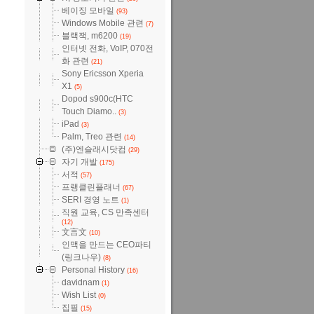
베이징 모바일
(93)
Windows Mobile 관련
(7)
블랙잭, m6200
(19)
인터넷 전화, VoIP, 070전
화 관련
(21)
Sony Ericsson Xperia
X1
(5)
Dopod s900c(HTC
Touch Diamo..
(3)
iPad
(3)
Palm, Treo 관련
(14)
(주)엔슬래시닷컴
(29)
자기 개발
(175)
서적
(57)
프랭클린플래너
(67)
SERI 경영 노트
(1)
직원 교육, CS 만족센터
(12)
文言文
(10)
인맥을 만드는 CEO파티
(링크나우)
(8)
Personal History
(16)
davidnam
(1)
Wish List
(0)
집필
(15)