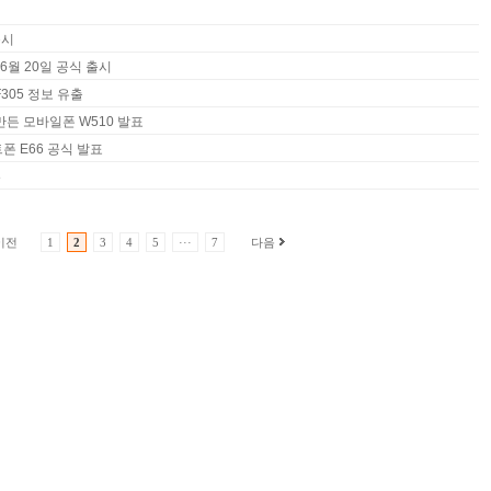
출시
 6월 20일 공식 출시
305 정보 유출
만든 모바일폰 W510 발표
폰 E66 공식 발표
8
이전
1
2
3
4
5
···
7
다음