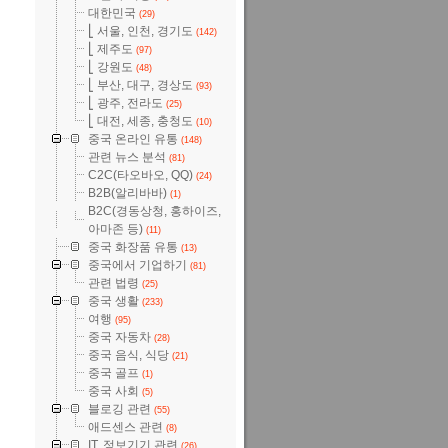
대한민국
(29)
⎣ 서울, 인천, 경기도
(142)
⎣ 제주도
(97)
⎣ 강원도
(48)
⎣ 부산, 대구, 경상도
(93)
⎣ 광주, 전라도
(25)
⎣ 대전, 세종, 충청도
(10)
중국 온라인 유통
(148)
관련 뉴스 분석
(81)
C2C(타오바오, QQ)
(24)
B2B(알리바바)
(1)
B2C(경동상청, 홍하이즈,
아마존 등)
(11)
중국 화장품 유통
(13)
중국에서 기업하기
(81)
관련 법령
(25)
중국 생활
(233)
여행
(95)
중국 자동차
(28)
중국 음식, 식당
(21)
중국 골프
(1)
중국 사회
(5)
블로깅 관련
(55)
애드센스 관련
(8)
IT, 정보기기 관련
(26)