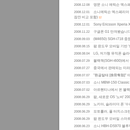
영문 소니 에릭슨 엑스페리아
2008.12.08
소니에릭슨 엑스페리아 X1(S
2008.12.01
잠깐 비교 포함)
12
Sony Ericsson Xper
2008.12.01
구글폰 G1 만져봤습니다
2008.11.22
(M4650) SGH-i718
2008.09.03
팜 윈도우 모바일 기반 '
2008.08.15
LG, 저가형 뮤직폰 슬라
2008.08.04
블랙잭(SGH-i600)에서 C
2008.07.29
중국에서 판매되는 미라지폰
2008.07.27
"환골탈태 [換骨奪胎]" 
2008.07.07
소니 MBW-150 Classi
2008.07.03
아르헨티나에서 온 블랙잭(
2008.07.02
팜, 새로운 OS '노바' 
2008.06.29
노키아, 슬라이더 폰 '수퍼
2008.06.29
모토롤러, 풀 터치스크린
2008.06.29
팜 윈도우 모바일 스마트
2008.06.29
소니 HBH-DS970 블
2008.06.23