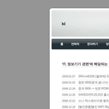
h1
홈
연락처
문의하기
방
'IT, 정보기기 관련'에 해당되는 
SPH-m6200 (블랙잭)
2009.01.07
중문 i908(중국 옴니아
2009.01.02
중국 i908 -> 영문 R
2008.12.26
SAVEDATA 20,20
2008.12.26
소니 엑스페리아용 벨트클립 
2008.12.22
[벨킨@홈]벨킨 WiFi Sk
2008.12.18