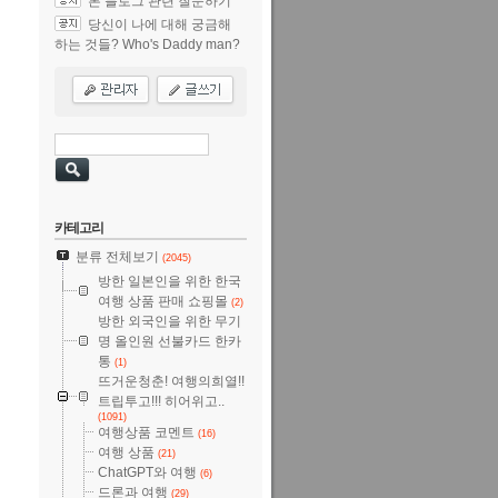
본 블로그 관련 질문하기
당신이 나에 대해 궁금해
하는 것들? Who's Daddy man?
카테고리
분류 전체보기
(2045)
방한 일본인을 위한 한국
여행 상품 판매 쇼핑몰
(2)
방한 외국인을 위한 무기
명 올인원 선불카드 한카
통
(1)
뜨거운청춘! 여행의희열!!
트립투고!!! 히어위고..
(1091)
여행상품 코멘트
(16)
여행 상품
(21)
ChatGPT와 여행
(6)
드론과 여행
(29)