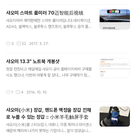
이후에 나온 키원, 키투 모두 사용했었지만, 저는 클래식이
가장 좋습니다...
샤오미 스마트 룸미러 70迈智能后视镜
글 내용
샤오미에서 예약판매한 스마트 룸미러입니다.네비게이션,
ADAS, 블랙박스, 블루투스 핸즈프리, 블루투스 음악 플레
이, 网易 음악 플래이, 기타 등등 의 기능을 가졌습니다. 결
론, 깔끔하고, 대 만족입니다. ㅋㅋㅋㅋ 박스 포장 깔끔합니
작성시간
3
22
2017. 3. 27.
다. 안에 구성품입니다. 배터리가 있는데, 날 더울때 안 터
질라나 모르겠습니다. ㅠㅠ 데이터 통신을 합니다.지도 데
이터도 받아오고, 온라인 음악 플레이를 해 줍니다.메모리
샤오미 13.3" 노트북 개봉샷
카드는 데이터 저장하는데 사용됩니다. 설치 화면은 다음
글 내용
과 같습니다. 기본 시가잭 연결하게 되어 있지만, 메립하였
정말 런칭되고 매일매일 샤오미 공식 홈페이지에서 구매를
습니다. 처음에 전원이 들어가면 핸드폰과 연결하기 위해
시도 했으나, 이번에 어떻게 잘 샀다... 너무 구매하기 힘드
전용 APP 다운로드 가능한 QR코드가 나오고, 다음 화면
신 놈인디.... ​​​​​​​​ ​​​​​​​​​ ​​​​​​​​​ ​​​​​​
에서 해당 APP과 스마트 룸미러를 연결하기 위한 QR코드
작성시간
1
4
2016. 10. 10.
가 나옵니다. 핸드폰과 블루..
샤오미(小米) 장갑, 핸드폰 액정을 장갑 낀채
로 누를 수 있는 장갑 :: 小米羊毛触屏手套
글 내용
샤오미(小米)를 스티브잡스 아류니, 각종 특허나 라이센스
때문에 해외에 나가지 못하는 기업이니... 말이 많았습니다.