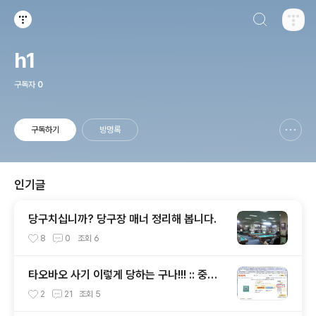
검색하기
티스토리
h1
구독자
0
구독하기
방명록
신고하기 레이어
열기
인기글
당구치십니까? 당구장 매너 정리해 봅니다.
8
0
조회
6
타오바오 사기 이렇게 당하는 구나!!! :: 중국
사이버수사대 사건 접수 방법 안내 포함
2
21
조회
5