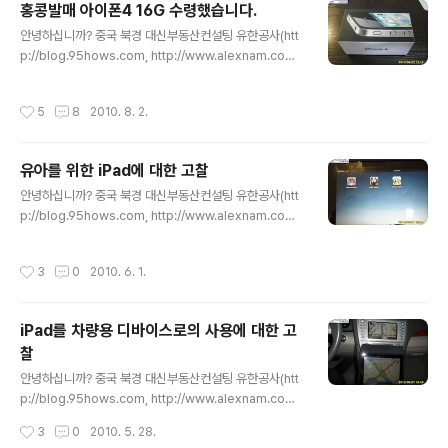
홍콩발매 아이폰4 16G 수령했습니다.
올라온 게시물을 IOS 4.2 Beta 버전입니다. 그 중에서 IP
글 내용
안녕하십니까? 중국 북경 대신부동산컨설팅 유한공사(htt
AD용 iOS4.2 beta 토렌토 파일을 공개합니다. 위 토렌
p://blog.95hows.com, http://www.alexnam.com)
트 파일을 다운받아서 토렌토를 돌리면, 약 514M의 용량
의 남 기범입니다. Palm III 시절부터 PDA(Palm V, Viso
의 ipsw 파일을 다운받게 됩니다. 이 파일을 컴퓨터 하드
r, Sony Clie, HP, Treo, 블랙잭, 옴니아, HTC Touch,
에 저장하신 뒤, iTunes에서 '장비' - '요약' - '업데이트 확
작성시간
5
8
2010. 8. 2.
HTC Touch Twin 등)를 써왔으며, PDA 경력이 근 13년
인' 버튼을 ..
이 되네요.. 사실 아이폰 관련해서, 다음달폰이라는 둥, 수
신이 않좋다는둥의 말이 많았지만, 본인은 6월말부터 똥줄
유아를 위한 iPad에 대한 고찰
타게 관련 홈페이지나 카페 등을 뒤졌었습니다. 선물용으
글 내용
로 아이폰4를 구입해야 하는데, 한국에서 출시되면, 한국
안녕하십니까? 중국 북경 대신부동산컨설팅 유한공사(htt
에서 사는거고, 홍콩에서 출시되면, 홍콩에서 산다는 마음
p://blog.95hows.com, http://www.alexnam.com)
이었습니다. 7월 초부터 영국발매 아이폰4가 중국 북경 중
의 남 기범입니다. iPad용 어린이용 어플들이 꽤 있는데,
관촌에서 거래가 되고..
아이가 동물들을 좋아해서, 어플을 몇개 설치하고 아이에
작성시간
3
0
2010. 6. 1.
게 설명해 줬습니다. 아이가 정말 터치도 잘하고, 잘 가지고
노네요.. 좋은 컨텐츠가 많이 나오면, 어린이들에게 좋은 디
바이스가 될것 같습니다. 저희 아이가 약간 산만한데, 커피
iPad를 차량용 디바이스로의 사용에 대한 고
숍에서 아이스크림 먹으면서, 벌써 몇번을 왔다갔다 했어
찰
야할 아이가, 아이패드를 주니까, 집중해서, 동물들을 넘겨
글 내용
보고, 소리를 듣는게, 아주 딱인것 같습니다. 아이들에 대한
안녕하십니까? 중국 북경 대신부동산컨설팅 유한공사(htt
컨텐츠들이 최근 부쩍 생기고 있는데, 아이들의 교육과 재
p://blog.95hows.com, http://www.alexnam.com)
미를 느낄 수 있는 컨텐츠가 많이 나온다면, 괜찮은 시장일
의 남 기범입니다. 어제 지인에게 선물을 전달하기 위해 지
작성시간
3
0
2010. 5. 28.
것..
인이 있는 Renaissance Beijing Capital HOTEL(北