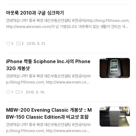
京富力万丽酒店)에 갔습니다. 제 차에 네비게이션이 있
는지라, 일단, 구글 Map으로 어디쯤에 있나 찾아 보았습니
아웃룩 2010과 구글 싱크하기
다. 크게 보기 제가 있는 곳은 왕징이니 차로 약 20여분 거
글 내용
안녕하십니까? 중국 북경 대신부동산컨설팅 유한공사(http://blog.95hows.com,
리에 궈마오(国贸)부근에 있더군요.. 일단, 차에 탄 뒤, 네
http://www.alexnam.com)의 남 기범입니다. 아웃룩이 없는 생활이 안되는 사람
비게이션(캠리 순정품, 2009년 8월 GPS Data CD 장
입니다. 일정관리, 할일관리, 연락처 관리 등 하루의 시작이 아웃룩으로 시작해서, 아
착)에서는 해당 호텔 이름을 찾지 못하더군요.. 정말 당혹
웃룩으로 끝나는 1人입니다. 어제 아웃룩2010이 나왔다는 소리에 낼름 설치했더
스럽더군요... 그래서, 잽싸게 가방에 있는 iPad를 켜서, 구
작성시간
2
2
2010. 5. 21.
니, 다른것은 잘 되는데, 구글 Sync(http://www.google.com/sync)가 안되더군
글 Map으로 찾아 보니 역시..
요.. 아웃룩 XP와 2007 버전만 된다는 군요.. 인터넷을 뒤져보니, 패치 버전이 돌아
다니에요.. www.google.com/sync에서 다운받아 설치한 뒤, 아래 첨부 파일을
iPhone 짝퉁 Sciphone Inc.사의 Phone
구글 싱크가 설치된 곳에 덮어 씌우면 아웃룩 2010과 싱크가 됩니다.
32G 개봉샷
글 내용
안녕하십니까? 중국 북경 대신부동산컨설팅 유한공사(htt
p://blog.95hows.com, http://www.alexnam.com)
의 남 기범입니다. 아는 지인이 심천(Shenzen)에 출장갔
작성시간
1
1
2010. 5. 14.
다 오면서 800위엔짜리 아이폰 짝퉁을 사 가지고 오셨네
요.. 저보고 구경이나 해 보라고, 몇일 놓고 간거 사진으로
인증샷 올려 드립니다. 전반적으로 어리숙한 마무리와 어
MBW-200 Evening Classic 개봉샷 :: M
떤 플래폼에서 돌리는지는 모르겠지만, UI도 깔끔하지 않
BW-150 Classic Edition과 비교샷 포함
았습니다. 반응 속도는 아이폰보다는 약간 느리지만, Win
글 내용
dows Mobile 단말들 정도는 나오는듯한 분위기였습니
안녕하십니까? 중국 북경 대신부동산컨설팅 유한공사(htt
다. 각종 게임이나 어플리케이션이 미리 설치가 되어 있던
p://blog.95hows.com, http://www.alexnam.com)