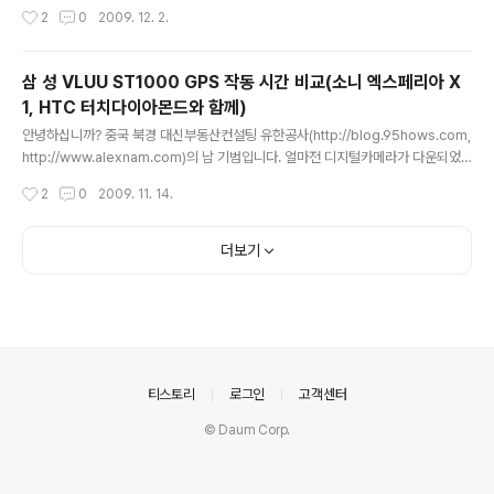
데, 모두 잘 돌아가더군요.. GSM용 SIM카드가 두장이 들
의 남 기범입니다. 어떤 분의 요청으로 Sony Ericsson M
작성시간
2
0
2009. 12. 2.
어가서 Dual을 지원하더군요. 스타일러스 팬도 들어 있습
BW-200 Evening Classic을 구매대행 해 드렸습니다.
니다..
과거 MBW-200 Sparkling Allure의 개봉샷으로 포스
팅했었는데, Evening Classic도 괜찮네요.. Sony Erics
삼 성 VLUU ST1000 GPS 작동 시간 비교(소니 엑스페리아 X
son 블루투스 시계 MBW-200 Sparkling Allure 개봉
1, HTC 터치다이아몬드와 함께)
기 by 카이시이 | 2009/10/26 12:23 안녕하십니까? 중
글 내용
국 북경 대신부동산컨설팅 유한공사(http://blog.95how
안녕하십니까? 중국 북경 대신부동산컨설팅 유한공사(http://blog.95hows.com,
s.com, http://www.alexnam.com)의 남 기범입니다.
http://www.alexnam.com)의 남 기범입니다. 얼마전 디지털카메라가 다운되었
과거 MBW-150의... E..
다는 포스팅을 한적이 있습니다. PDA도 아니고 말이야, 디카 단말 프로그램이 다운
작성시간
2
0
2009. 11. 14.
되는 삼성 VLUU ST1000 by 카이시이 | 2009/11/08 15:30 안녕하십니까? 중
국 북경 대신부동산컨설팅 유한공사(http://blog.95hows.com, http://www.ale
xnam.com)의 남 기범입니다. 먹고 사는일이 부... 오늘은 공항에 손님을 마중나갈
더보기
일이 있어서, 큰 건물도 없는 공항에서 제가 가지고 있는 GPS 탑재 PDA들과 함께
누가 먼저 GPS 신호를 잡나 테스트 해 보았습니다. 동영상 촬영은 삼성 블..
의안내
티스토리
로그인
고객센터
© Daum Corp.