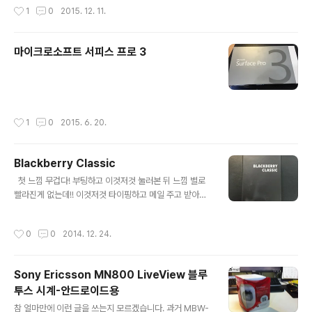
개인적인 생각은 샤오미는 핸드폰 만드는 회사가 아니라고
작성시간
1
0
2015. 12. 11.
생각합니다. 오히려 IoT 기업이지... 모든 단말이 인터넷으
로 연결이 되고, 컨트롤할 수 있습니다. 또한 그러한 디바이
스들을 위한 또는 서포트 하는 생각이 명쾌한, 가고자하는
마이크로소프트 서피스 프로 3
길이 명쾌한 제품들을 내 놓고 있습니다. 겨울철에 장갑을
글 내용
​​​​​​​​​​ ​​​​​​​​​​ ​​​​​​​​​​
끼게 되는데, 항상 생각들었던 것이 장갑을 끼고 걷다가 전
화가 오면, 장갑을 벗고 전화를 받았어야 했습니다. 너무나
손 시렵고, 불편했었는데... 샤오미 장갑을 구매하게 되었습
니다. 남자용 여자용 2가지가 있는데, 각각 가격이 49위엔
작성시간
1
0
2015. 6. 20.
입니다. 가격도 착합니다. 손도 따뜻하고.. 제품 소개 페이
지는 남자용..
Blackberry Classic
글 내용
​ ​​​​​​​​​​​​ 첫 느낌 무겁다! 부팅하고 이것저것 눌러본 뒤 느낌 별로
빨라진게 없는데!! 이것저것 타이핑하고 메일 주고 받아본
느낌 쿼티는 좀 커지고 넓어져서 인지 오타가 별호 없네!!!
작성시간
0
0
2014. 12. 24.
Sony Ericsson MN800 LiveView 블루
투스 시계-안드로이드용
글 내용
참 얼마만에 이런 글을 쓰는지 모르겠습니다. 과거 MBW-