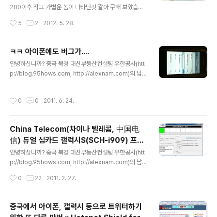
200이후 작고 가볍운 놈이 나타난것 같아 구해 보았습니
다. 2009/12/02 - [IT, 정보기기 관련] - MBW-200 Ev
작성시간
5
2
2012. 5. 28.
ening Classic 개봉샷 :: MBW-150 Classic Edition
과 비교샷 포함 안드로이드 단말만 지원한다고 합니다. (관
련 어플이 안드로이드용) 구경한번 해 보시죠.. /* 2차원 바
ㅋㅋ 아이폰에도 버그가....
코드가 박스부터해서 설명서내에 자주 등장하는데, 해당
글 내용
안녕하십니까? 중국 북경 대신부동산컨설팅 유한공사(htt
바코드를 타고 안드로이드 단말로 링크따라 들어가면 해당
p://blog.95hows.com, http://alexnam.com)의 남
LiveView 어플리케이션을 다운로드 받을 수 있는 마켓으
기범입니다. 지인의 아이폰에 순간 포착 화면..... 버그인게
로 들어갑니다. 참고로 안드로이드 2.0 이상 설치 가능합
확실해 보임... 지인의 한마디,,, "아이폰도 버그가 있네....."
니다. */ /* 구성물입니다. */ /* 땀좀 찰것 같습니다. */ /*
작성시간
0
0
2011. 6. 24.
한글 잘 나옵니다. 문자메..
China Telecom(차이나 텔레콤, 中国电
信) 듀얼 심카드 갤럭시S(SCH-i909) 프로
글 내용
요 업데이트및 안드로이드 마켓, GMS 설치
안녕하십니까? 중국 북경 대신부동산컨설팅 유한공사(htt
된 롬 변경하기
p://blog.95hows.com, http://alexnam.com)의 남
기범입니다. China Telecom(차이나 텔레콤, 中国电
작성시간
0
22
2011. 2. 27.
信)에서 출신한 갤럭시 S(SCH-i909)는 듀얼 심카드를
지원하는 모델로서, 기본 언어셋으로 한국어, 중국어, 영어
가 들어있어 한국인들도 꽤 구매를 많이 한 것으로 알고 있
중국에서 아이폰, 갤럭시 등으로 트위터하기
습니다. 그러나, 안드로이드마켓과 구글 GMS가 없기 때문