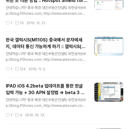
위한 또 다른 방법 :: Hotspot Shield for i
에 Gmail과 동기화가 되지 않는 단점이 있습니다. 안드로
글 내용
Phone의 무료 VPN 활용하기
이드폰으로써 사용할 만한 것들이 포함되어 있지 않다는
안녕하십니까? 중국 북경 대신부동산컨설팅 유한공사(htt
것입니다. 본 포스팅에서는 프로요 업데이트를 적용하고,
p://blog.95hows.com, http://www.alexnam.com)
안드로이드 마켓및 구글 GMS가 설치된 롬으로 업데이트
의 남 기범입니다. 중국에서 아이폰을 사용해 오면서, 트위
작성시간
1
13
2010. 12. 21.
함으로써, 어플리케이션의 설치나 구글 Gmail 계정과의
터나 페이스북을 사용하기 위해 유료 VPN 서비스를 이용
싱크를 ..
해야 하는 고민이 항상 머리속에 있었습니다. 과거 Hotsp
ot Shiled에 대해 안내해 드린적이 있는데요.. 2008년 9
한국 갤럭시S(M110S) 중국에서 문자메세
월 5일부터 중국에서 티스토리, 클리앙에 접속되지 않는
지, 데이터 통신 가능하게 하기 :: 갤럭시S(M1
분들을 위해by 카이시이 | 2008/09/09 18:01안녕하십
글 내용
10S) 수정 롬 루팅
니까? 중국 북경 대신부동산컨설팅 유한공사(http://ww
안녕하십니까? 중국 북경 대신부동산컨설팅 유한공사(htt
w.95hows.com, http://www.alexnam.com)의 남 기
p://blog.95hows.com, http://www.alexnam.com)
범입니다. 얼마전부터 중국... 이 방법도 언젠가 부터 막혔
의 남 기범입니다. 한국의 SK가 각종 스마트폰에 대해 컨
작성시간
1
124
2010. 11. 2.
었습니다. 오늘 Proxy ..
트리락(Country SIM Lock, SIm Lock)을 해제하여, 한
국의 SK 단말기를 해외에 가지고 나가면 해외 현지의 심카
드를 꽂아서 사용할 수 있다는 기사를 본지 얼마 안된것 같
IPAD iOS 4.2beta 업데이트를 통한 한글
습니다. 또한, KT의 경우에도 아이폰을 컨트리락을 해제한
입력 가능 + 3G APN 설정법 => beta 3 토
다고 들었던것 같습니다. 아이폰의 경우 컨트리락 해제 하
글 내용
렌토 파일 공유
는 방법은 아래 링크 참조하시면 도움이 되실것 같습니다.
안녕하십니까? 중국 북경 대신부동산컨설팅 유한공사(htt
전세계 현지 심카드(SIM Card) 바로심 :: 아이폰, 갤럭시
p://blog.95hows.com, http://www.alexnam.com)
여 이제 전 ...by 바로심 | 2010/10/09 18:26이제 2010
의 남 기범입니다. 그 동안 탈옥을 통한 한글 키보드를 설치
작성시간
1
4
2010. 10. 13.
년 9월이후부터는 KT의 ..
하여 IPAD에서 한글 입력을 할 수 있었습니다. 그러나, 본
인은 탈옥을 싫어하는 관계로 IPAD 정식 업데이트를 기다
리고 있었지요.. 오늘 클리앙(http://clien.net)에 뜨겁게