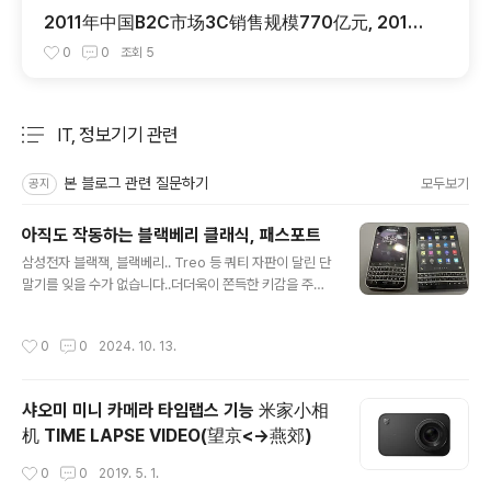
2011年中国B2C市场3C销售规模770亿元, 2011
년 3C 제품 중국 B2C 쇼핑몰 시작 규모 770억위엔 ::
0
0
조회
5
韩国正品网 H1 Mall
IT, 정보기기 관련
분류 전체보기
주요 글 목록
본 블로그 관련 질문하기
모두보기
공지
아직도 작동하는 블랙베리 클래식, 패스포트
글 내용
삼성전자 블랙잭, 블랙베리.. Treo 등 쿼티 자판이 달린 단
말기를 잊을 수가 없습니다..더더욱이 쫀득한 키감을 주는
블랙베리 키보드는 정말이지...지금도 타오바오나 바이두
뒤져서 기존 블랙베리 모델을 누군가 개조해서 안드로이드
작성시간
0
0
2024. 10. 13.
단말로 사용하고 있을것 같아 잊을만 하면 검색해 보곤합
니다..오늘 중요한 서류를 찾기 위해 정리된 박스들을 뒤지
다 보니 블랙베리가 나왔네요..충전하고 전원을 넣으니 잘
샤오미 미니 카메라 타임랩스 기능 米家小相
켜지고 잘 작동합니다..안타깝게 Blackberry World는
机 TIME LAPSE VIDEO(望京<->燕郊)
접속이 되지 않았고, 과거 설치해 놓았던 Wechat도 작동
을 하지 않네요....지금이라도 wechat만 되게 누군가 개조
작성시간
0
0
2019. 5. 1.
나 업그레이드 해 준다면 당장이라도 사용하겠습니다.이