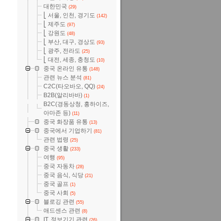
대한민국
(29)
⎣ 서울, 인천, 경기도
(142)
⎣ 제주도
(97)
⎣ 강원도
(48)
⎣ 부산, 대구, 경상도
(93)
⎣ 광주, 전라도
(25)
⎣ 대전, 세종, 충청도
(10)
중국 온라인 유통
(148)
관련 뉴스 분석
(81)
C2C(타오바오, QQ)
(24)
B2B(알리바바)
(1)
B2C(경동상청, 홍하이즈,
아마존 등)
(11)
중국 화장품 유통
(13)
중국에서 기업하기
(81)
관련 법령
(25)
중국 생활
(233)
여행
(95)
중국 자동차
(28)
중국 음식, 식당
(21)
중국 골프
(1)
중국 사회
(5)
블로깅 관련
(55)
애드센스 관련
(8)
IT, 정보기기 관련
(26)