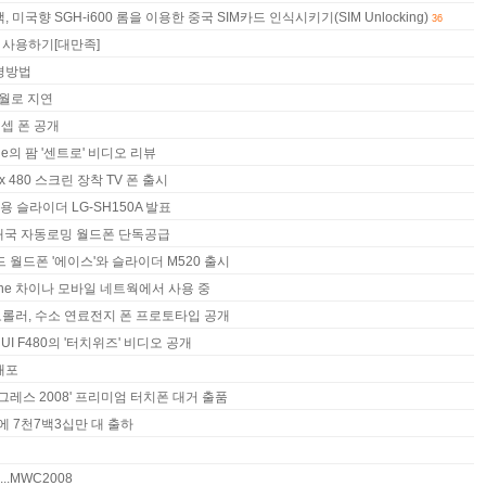
잭, 미국향 SGH-i600 롬을 이용한 중국 SIM카드 인식시키기(SIM Unlocking)
36
 사용하기[대만족]
변경방법
5월로 지연
컨셉 폰 공개
ue의 팜 '센트로' 비디오 리뷰
 x 480 스크린 장착 TV 폰 출시
채용 슬라이더 LG-SH150A 발표
0개국 자동로밍 월드폰 단독공급
 월드폰 '에이스'와 슬라이더 M520 출시
hone 차이나 모바일 네트웍에서 사용 중
와 모토롤러, 수소 연료전지 폰 프로토타입 공개
UI F480의 '터치위즈' 비디오 공개
 배포
그레스 2008' 프리미엄 터치폰 대거 출품
에 7천7백3십만 대 출하
.MWC2008