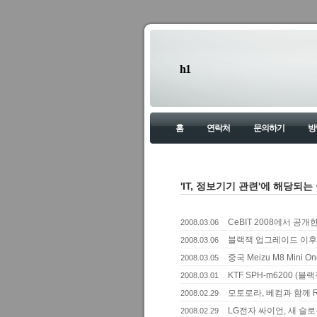
h1
홈
연락처
문의하기
방
'IT, 정보기기 관련'에 해당되는 
CeBIT 2008에서 공개한 S
2008.03.06
블랙잭 업그레이드 이후
2008.03.06
중국 Meizu M8 Mini 
2008.03.05
KTF SPH-m6200 (블
2008.03.01
모토로라, 베컴과 함께 R
2008.02.29
LG전자 싸이언, 새 슬로건 
2008.02.29