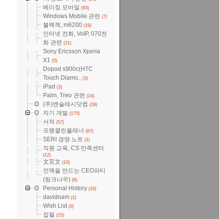
베이징 모바일
(93)
Windows Mobile 관련
(7)
블랙잭, m6200
(19)
인터넷 전화, VoIP, 070전
화 관련
(21)
Sony Ericsson Xperia
X1
(5)
Dopod s900c(HTC
Touch Diamo..
(3)
iPad
(3)
Palm, Treo 관련
(14)
(주)엔슬래시닷컴
(29)
자기 개발
(175)
서적
(57)
프랭클린플래너
(67)
SERI 경영 노트
(1)
직원 교육, CS 만족센터
(12)
文言文
(10)
인맥을 만드는 CEO파티
(링크나우)
(8)
Personal History
(16)
davidnam
(1)
Wish List
(0)
집필
(15)