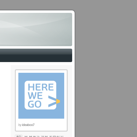
by
ideabox7