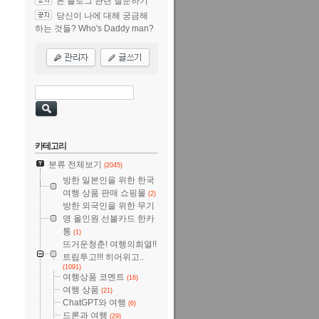
본 블로그 관련 질문하기
당신이 나에 대해 궁금해
하는 것들? Who's Daddy man?
카테고리
분류 전체보기
(2045)
방한 일본인을 위한 한국
여행 상품 판매 쇼핑몰
(2)
방한 외국인을 위한 무기
명 올인원 선불카드 한카
통
(1)
뜨거운청춘! 여행의희열!!
트립투고!!! 히어위고..
(1091)
여행상품 코멘트
(16)
여행 상품
(21)
ChatGPT와 여행
(6)
드론과 여행
(29)