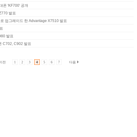
폰 'KF700' 공개
Z770 발표
로 업그레이드 한 Advantage X7510 발표
발표
980 발표
C702, C902 발표
이전
1
2
3
4
5
6
7
다음