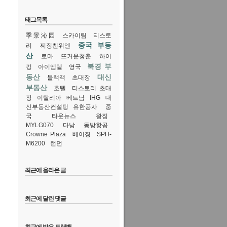
태그목록
季景沁园
스카이팀
티스토
중국 부동
리
찌징친위엔
산
로마
뜨거운청춘
하이
북경 부
킹
아이엠텔
영국
동산
대신
블랙잭
초대장
부동산
호텔
티스토리 초대
장
이탈리아
베트남
IHG
대
신부동산컨설팅 유한공사
중
국
타운뉴스
왕징
MYLG070
다낭
동방항공
Crowne Plaza
베이징
SPH-
M6200
런던
최근에 올라온 글
최근에 달린 댓글