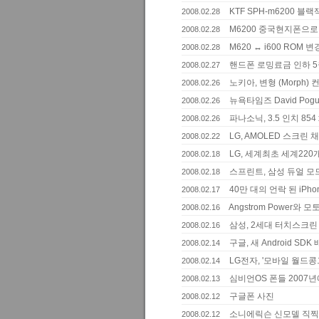
KTF SPH-m6200 블랙
2008.02.28
M6200 중국현지폰으로
2008.02.28
M620 ↔ i600 ROM 
2008.02.28
핸드폰 로밍료금 인하 
2008.02.27
노키아, 변형 (Morph) 
2008.02.26
뉴욕타임즈 David Pog
2008.02.26
파나소닉, 3.5 인치 854
2008.02.26
LG, AMOLED 스크린 
2008.02.22
LG, 세계최초 세계22
2008.02.18
스프린트, 삼성 듀얼 모드
2008.02.18
40만 대의 언락 된 iP
2008.02.17
Angstrom Power
2008.02.16
삼성, 2세대 터치스크린 
2008.02.16
구글, 새 Android SDK
2008.02.14
LG전자, '모바일 월드콩
2008.02.14
심비언OS 폰들 2007년
2008.02.13
구글폰 사진
2008.02.12
소니에릭슨 신모델 직찍..
2008.02.12