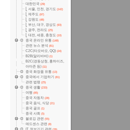
대한민국
(29)
⎣ 서울, 인천, 경기도
(142)
⎣ 제주도
(97)
⎣ 강원도
(48)
⎣ 부산, 대구, 경상도
(93)
⎣ 광주, 전라도
(25)
⎣ 대전, 세종, 충청도
(10)
중국 온라인 유통
(148)
관련 뉴스 분석
(81)
C2C(타오바오, QQ)
(24)
B2B(알리바바)
(1)
B2C(경동상청, 홍하이즈,
아마존 등)
(11)
중국 화장품 유통
(13)
중국에서 기업하기
(81)
관련 법령
(25)
중국 생활
(233)
여행
(95)
중국 자동차
(28)
중국 음식, 식당
(21)
중국 골프
(1)
중국 사회
(5)
블로깅 관련
(55)
애드센스 관련
(8)
IT, 정보기기 관련
(26)