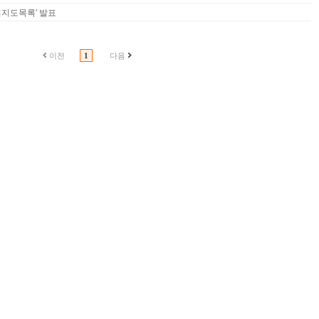
업지도목록' 발표
이전
1
다음