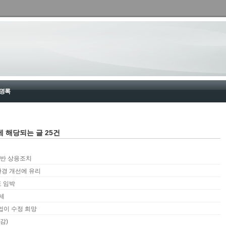
명록
에 해당되는 글 25건
반 상응조치
환경 개선에 유리
표 임박
세
기업이 수정 희망
감)