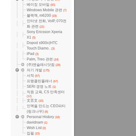
베이징 모바일
(93)
Windows Mobile 관련
(7)
블랙잭, m6200
(19)
인터넷 전화, VoIP, 070전
화 관련
(21)
Sony Ericsson Xperia
X1
(5)
Dopod s900c(HTC
Touch Diamo..
(3)
iPad
(3)
Palm, Treo 관련
(14)
(주)엔슬래시닷컴
(29)
자기 개발
(175)
서적
(57)
프랭클린플래너
(67)
SERI 경영 노트
(1)
직원 교육, CS 만족센터
(12)
文言文
(10)
인맥을 만드는 CEO파티
(링크나우)
(8)
Personal History
(16)
davidnam
(1)
Wish List
(0)
집필
(15)