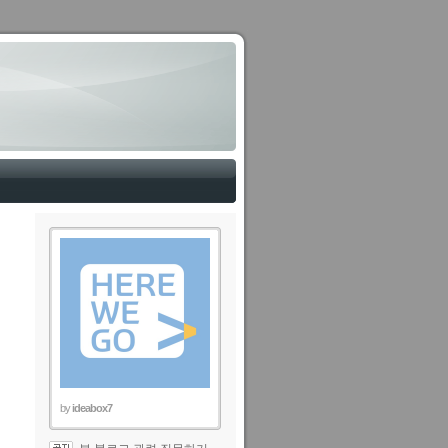
by
ideabox7