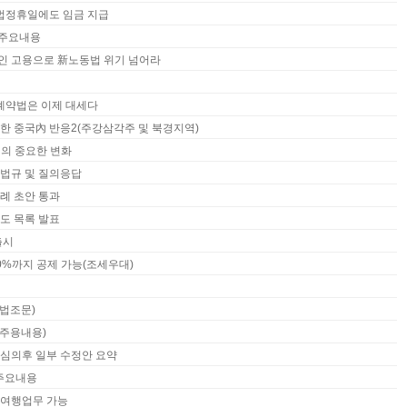
 법정휴일에도 임금 지급
주요내용
영인 고용으로 新노동법 위기 넘어라
동계약법은 이제 대세다
한 중국內 반응2(주강삼각주 및 북경지역)
법의 중요한 변화
법규 및 질의응답
례 초안 통과
도 목록 발표
출시
0%까지 공제 가능(조세우대)
.법조문)
.주용내용)
심의후 일부 수정안 요약
주요내용
제여행업무 가능