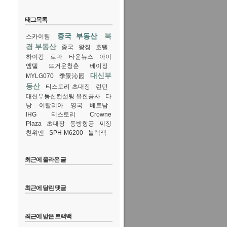
태그목록
중국 부동산
북
스카이팀
경 부동산
중국
왕징
호텔
하이킹
로마
타운뉴스
아이
엠텔
뜨거운청춘
베이징
대신부
MYLG070
季景沁园
동산
티스토리 초대장
런던
대신부동산컨설팅 유한공사
다
낭
이탈리아
영국
베트남
IHG
티스토리
Crowne
Plaza
초대장
동방항공
찌징
친위엔
SPH-M6200
블랙잭
최근에 올라온 글
최근에 달린 댓글
최근에 받은 트랙백