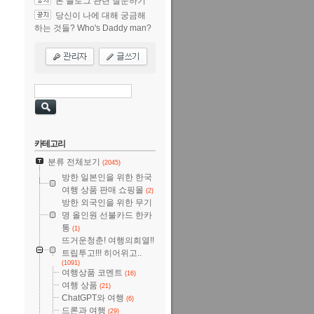
본 블로그 관련 질문하기
당신이 나에 대해 궁금해
하는 것들? Who's Daddy man?
카테고리
분류 전체보기
(2045)
방한 일본인을 위한 한국
여행 상품 판매 쇼핑몰
(2)
방한 외국인을 위한 무기
명 올인원 선불카드 한카
통
(1)
뜨거운청춘! 여행의희열!!
트립투고!!! 히어위고..
(1091)
여행상품 코멘트
(16)
여행 상품
(21)
ChatGPT와 여행
(6)
드론과 여행
(29)